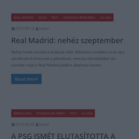
REAL MADRID
BLOG
FOCI
HACIENDA BERNABEU
LA LIGA
2019.09.14.
Adam
Real Madrid: nehéz szeptember
Nehéz hetek vannak a királyiak előtt. Miközben továbbra is és újra
sérülésekről érkeznek a jelentések, nem kis ellenfelekkel néz
szembe majd a Real Madrid játékra alkalmas kerete.
Read More
BARCELONA
ÁTIGAZOLÁSI HÍREK
FOCI
LA LIGA
2019.08.29.
Adam
A PSG ISMÉT ELUTASÍTOTTA A