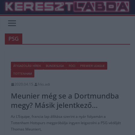
Skip
to
content
PSG
ÁTIGAZOLÁSI HÍREK
BUNDESLIGA
FOCI
PREMIER LEAGUE
TOTTENHAM
2020.04.15.
frks.adi
Meunier még se a Dortmundba
megy? Másik jelentkező…
Az L’Equipe, francia lap állítása szerint a nyár folyamán a
Tottenham Hotspurs megpróbálja ingyen leigazolni a PSG védőjét
Thomas Meuniert,