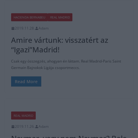
HACIENDA BERNABEU
REAL MADRID
2019.11.28.
Adam
Amire vártunk: visszatért az
“Igazi”Madrid!
Csak egy összegzés, ahogyan én láttam. Real Madrid-Paris Saint
Germain Bajnokok Ligája csoportmeccs.
Read More
REAL MADRID
2019.11.26.
Adam