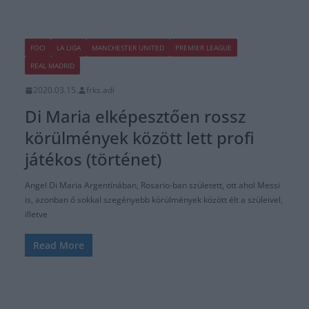
FOCI
LA LIGA
MANCHESTER UNITED
PREMIER LEAGUE
REAL MADRID
2020.03.15.
frks.adi
Di Maria elképesztően rossz
körülmények között lett profi
játékos (történet)
Angel Di Maria Argentínában, Rosario-ban született, ott ahol Messi
is, azonban ő sokkal szegényebb körülmények között élt a szüleivel,
illetve
Read More