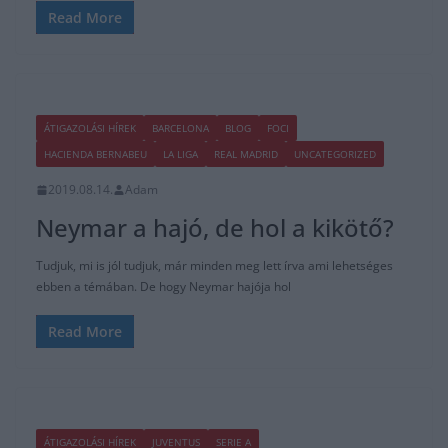
Read More
ÁTIGAZOLÁSI HÍREK
BARCELONA
BLOG
FOCI
HACIENDA BERNABEU
LA LIGA
REAL MADRID
UNCATEGORIZED
2019.08.14.
Adam
Neymar a hajó, de hol a kikötő?
Tudjuk, mi is jól tudjuk, már minden meg lett írva ami lehetséges
ebben a témában. De hogy Neymar hajója hol
Read More
ÁTIGAZOLÁSI HÍREK
JUVENTUS
SERIE A