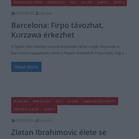
ÁTIGAZOLÁSI HÍREK
BARCELONA
FOCI
LA LIGA
NAPOLI
SERIE A
2020.04.05.
frks.adi
Barcelona: Firpo távozhat,
Kurzawa érkezhet
A Sport információja szerint átalakulás lehet a nyár folyamán a
Barcelona csapatánál, mivel a Napoli érdeklődik Firpo iránt, míg a
Read More
AC MILAN
BARCELONA
FOCI
LA LIGA
MANCHESTER UNITED
PREMIER LEAGUE
SERIE A
2020.04.04.
frks.adi
Zlatan Ibrahimovic élete se