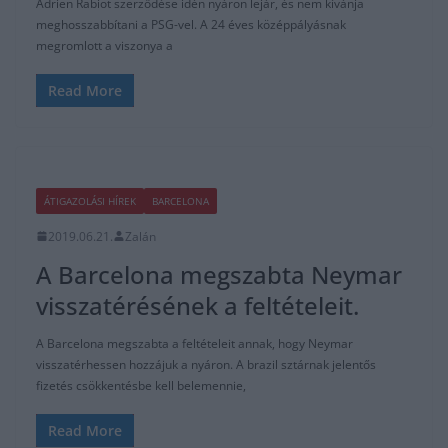
2019.06.21.
Zalán
A Barcelona megszabta Neymar
visszatérésének a feltételeit.
A Barcelona megszabta a feltételeit annak, hogy Neymar
visszatérhessen hozzájuk a nyáron. A brazil sztárnak jelentős
fizetés csökkentésbe kell belemennie,
Read More
ÁTIGAZOLÁSI HÍREK
ATLETICO MADRID
BARCELONA
UNCATEGORIZED
2019.06.16.
Zalán
Neymar távozhat a PSG-től a