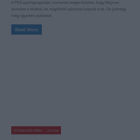
A PSG sportigazgatója, Leonardo megerősítette, hogy Neymar
távozhat a klubtól, ha megfelelő ajánlatot kapnak érte. De jelenleg
még egyetlen ajánlatot
Read More
ÁTIGAZOLÁSI HÍREK
LA LIGA
2019.06.24.
frks.adi
Sarabia nem hosszabbít, minden
bizonnyal távozna
A PSG kiszemeltjei közé tartozik a Sevilla középpályása, Sarabia. A
játékos a spanyol klubbal még nem hosszabbított szerződést, így
legnagyobb
Read More