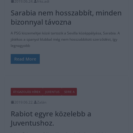
ÁTIGAZOLÁSI HÍREK
JUVENTUS
SERIE A
2019.06.22.
Zalán
Rabiot egyre közelebb a
Juventushoz.
Adrien Rabiot szerződése idén nyáron lejár, és nem kívánja
meghosszabbítani a PSG-vel. A 24 éves középpályásnak
megromlott a viszonya a
Read More
ÁTIGAZOLÁSI HÍREK
BARCELONA