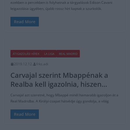
ezekben a percekben is folyhatnak a tárgyalások Edison Cavani
leigazolása ügyében, újabb rossz hírt kaptak a szurkolók.
Read More
ÁTIGAZOLÁSI HÍREK
LA LIGA
REAL MADRID
2019.12.12.
frks.adi
Carvajal szerint Mbappénak a
Realba kell igazolnia, hiszen…
Carvajal azt szeretné, hogy Mbappé minél hamarabb igazoljon át a
Real Madridba. A Királyi csapat hátvédje úgy gondolja, a világ
Read More