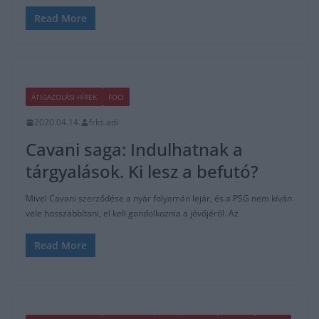
Read More
ÁTIGAZOLÁSI HÍREK
FOCI
2020.04.14.
frks.adi
Cavani saga: Indulhatnak a
tárgyalások. Ki lesz a befutó?
Mivel Cavani szerződése a nyár folyamán lejár, és a PSG nem kíván
vele hosszabbítani, el kell gondolkoznia a jövőjéről. Az
Read More