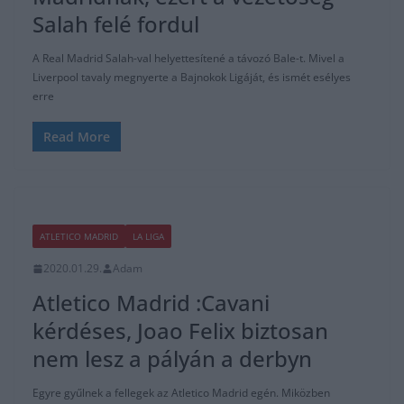
Salah felé fordul
A Real Madrid Salah-val helyettesítené a távozó Bale-t. Mivel a
Liverpool tavaly megnyerte a Bajnokok Ligáját, és ismét esélyes
erre
Read More
ATLETICO MADRID
LA LIGA
2020.01.29.
Adam
Atletico Madrid :Cavani
kérdéses, Joao Felix biztosan
nem lesz a pályán a derbyn
Egyre gyűlnek a fellegek az Atletico Madrid egén. Miközben