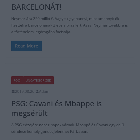
BARCELONÁT!
Neymar ára 220 millió €. Vagyis ugyanannyi, mint amennyit ők
fizettek a Barcelonának 2 éve a brazilért. Azaz, Neymar továbbra is
a történelem legdrágább focistája.
Read More
FOCI
UNCATEGORIZED
2019.08.26.
Adam
PSG: Cavani és Mbappe is
megsérült
A PSG edzőjére nehéz napok várnak. Mbappé és Cavani egyidejű
sérülése komoly gondot jelenthet Párizsban.