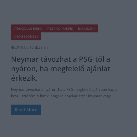
nyáron, ha megfelelő ajánlat
érkezik.
Neymar távozhat a nyáron, ha a PSG megfelelő ajánlatot kap a
brazil sztárért. A hírek, hogy valamelyik sztár Neymar vagy
Read More
ÁTIGAZOLÁSI HÍREK
ATLETICO MADRID
BARCELONA
LA LIGA
2019.06.09.
Tamas
Griezmann a PSG-t választja a
Barcelona helyett?
Antoine Griezmann, az Atletico Madrid francia támadója nagyjából
1 hónappal ezelőtt jelentette be, hogy jövőre szeretné másik
csapatnál folytatni a