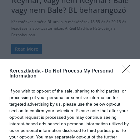
Neymar, vagy nem Neymar? Bale
vagy nem Bale? BL beharangozó
Két esténket ismét a BL uralja. A mérkőzések 18,55-ös és 20,15-ös
kezdéssel a sportcsatornákon. A Real Madris a PSG-t várja a
Bernabeuban.
Read More
Keresztlabda -
Do Not Process My Personal
Information
FOCI
BARCELONA
JUVENTUS
LA LIGA
SERIE A
If you wish to opt-out of the sale, sharing to third parties, or
2019.11.05.
Adam
processing of your personal or sensitive information for
2019 legjobban kereső focistái
targeted advertising by us, please use the below opt-out
section to confirm your selection. Please note that after your
opt-out request is processed you may continue seeing
A Forbes magazin ismét közzé tette a 25 legnagyobb bevétellel
interest-based ads based on personal information utilized by
rendelkező sportoló listáját. Kik vannak a listán a futballisták közül?
us or personal information disclosed to third parties prior to
Nem lepődtünk meg…
your opt-out. You may separately opt-out of the further