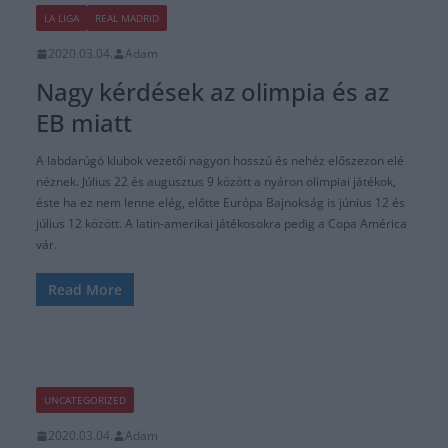
LA LIGA
REAL MADRID
2020.03.04.
Adam
Nagy kérdések az olimpia és az
EB miatt
A labdarúgó klubok vezetői nagyon hosszú és nehéz előszezon elé
néznek. Július 22 és augusztus 9 között a nyáron olimpiai játékok,
éste ha ez nem lenne elég, előtte Európa Bajnokság is június 12 és
július 12 között. A latin-amerikai játékosokra pedig a Copa América
vár.
Read More
UNCATEGORIZED
2020.03.04.
Adam