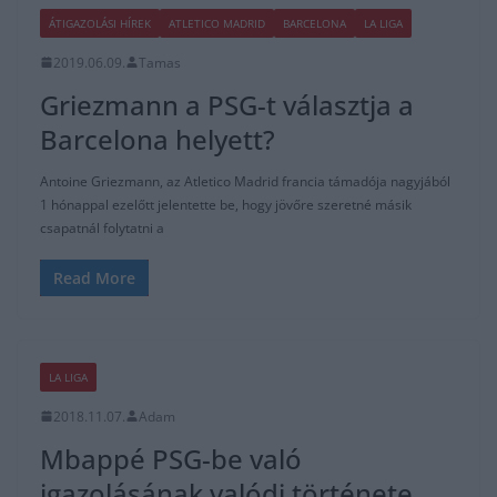
Read More
LA LIGA
2018.11.07.
Adam
Mbappé PSG-be való
igazolásának valódi története
A legújabb Football Leaks dokumentumok alapján a Der Spiegel, a
Mediapart és partnerük az EIC hálózat lerántja a leplet Kylian
Read More
BUNDESLIGA
LA LIGA
PREMIER LEAGUE
SERIE A