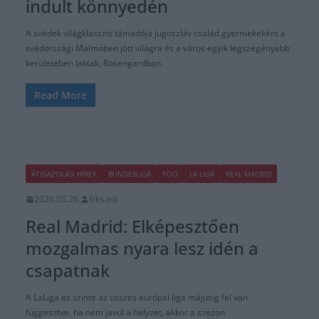
indult könnyedén
A svédek világklasszis támadója jugoszláv család gyermekeként a
svédországi Malmöben jött világra és a város egyik legszegényebb
kerületében laktak, Rosengardban.
Read More
ÁTIGAZOLÁSI HÍREK
BUNDESLIGA
FOCI
LA LIGA
REAL MADRID
2020.03.26.
frks.adi
Real Madrid: Elképesztően
mozgalmas nyara lesz idén a
csapatnak
A LaLiga és szinte az összes európai liga májusig fel van
függesztve, ha nem javul a helyzet, akkor a szezon