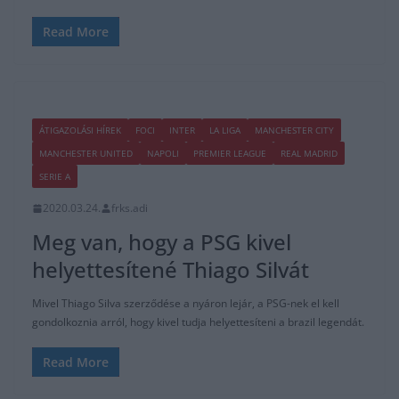
Read More
ÁTIGAZOLÁSI HÍREK
FOCI
INTER
LA LIGA
MANCHESTER CITY
MANCHESTER UNITED
NAPOLI
PREMIER LEAGUE
REAL MADRID
SERIE A
2020.03.24.
frks.adi
Meg van, hogy a PSG kivel
helyettesítené Thiago Silvát
Mivel Thiago Silva szerződése a nyáron lejár, a PSG-nek el kell
gondolkoznia arról, hogy kivel tudja helyettesíteni a brazil legendát.
Read More