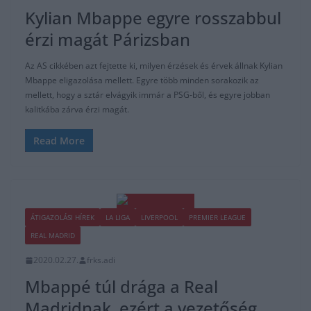
Kylian Mbappe egyre rosszabbul
érzi magát Párizsban
Az AS cikkében azt fejtette ki, milyen érzések és érvek állnak Kylian
Mbappe eligazolása mellett. Egyre több minden sorakozik az
mellett, hogy a sztár elvágyik immár a PSG-ből, és egyre jobban
kalitkába zárva érzi magát.
Read More
ÁTIGAZOLÁSI HÍREK
LA LIGA
LIVERPOOL
PREMIER LEAGUE
REAL MADRID
2020.02.27.
frks.adi
Mbappé túl drága a Real
Madridnak, ezért a vezetőség