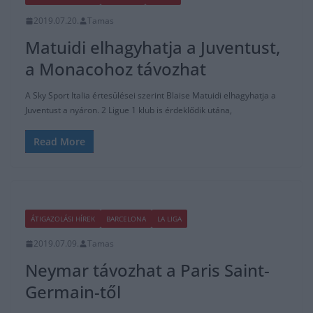
2019.07.20.
Tamas
Matuidi elhagyhatja a Juventust,
a Monacohoz távozhat
A Sky Sport Italia értesülései szerint Blaise Matuidi elhagyhatja a
Juventust a nyáron. 2 Ligue 1 klub is érdeklődik utána,
Read More
ÁTIGAZOLÁSI HÍREK
BARCELONA
LA LIGA
2019.07.09.
Tamas
Neymar távozhat a Paris Saint-
Germain-től