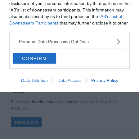
disclosure of your personal information by third parties on the
Read More
IAB’s list of downstream participants. This information may
also be disclosed by us to third parties on the
IAB’s List of
Downstream Participants
that may further disclose it to other
third parties.
BARCELONA
HACIENDA BERNABEU
LA LIGA
REAL MADRID
Personal Data Processing Opt Outs
VÉLEMÉNY
CONFIRM
2019.09.21.
Adam
Roberto Carlos: “Neymar
hamarosan a világ legjobbja
Data Deletion
Data Access
Privacy Policy
lesz”
Roberto Carlos elmondta a véleményét Neymar-ról és a Real
Madridról.
Read More