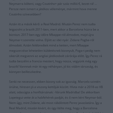
Neymarra költeni, vagy Coutinho+ pár száz millió €, kezet rá! …
Persze nem ismert a játékos véleménye, mármint hova menne
Coutinho szívesebben?
Aztán itt a másik kérő: a Real Madrid. Miután Perez nem tudta
leigazolni a brazilt 2011-ben, mert akkor a Barcelona húzra be a
bizniszt. 2017-ben egy időre Mbappe-ról álmodott, majd újra
Neymar-t szerette volna. Eljött az idei nyár. Zidane Pogba-ról
álmodott. Aztán felébredtek mind a ketten, mert Mbappe
megszerzése lehetetlen küldetésnek bizonyult, Poga-t pedig nem
sikerült megvenni az angliai játékosbolt zárórája előtt. Így Perez rá
tudta beszélni a francia mestert, hogy nosza, vegyünk még egy
brazilt! Vannnak már itt egy néhányan, jó kis vidám társaság, és
könnyen beilleszkedne.
Senki ne nevessen, ebben bizony sok az igazság. Marcelo szintén
örülne, híresen jó a viszony kettőjük között. Hívta már a 2018-as VB
alatt, odasúgta a honfitársának: -Várunk Madridba! De akkoriban
Lopetegui vette át a habfehérek padját, és ő nem kért Neymar-ból.
Nem úgy, mint Zidane, aki most rábólintott Perez javaslatára. Így a
Real Madrid, miután kivárt, és úgy ítélte meg, hogy a Barcelona