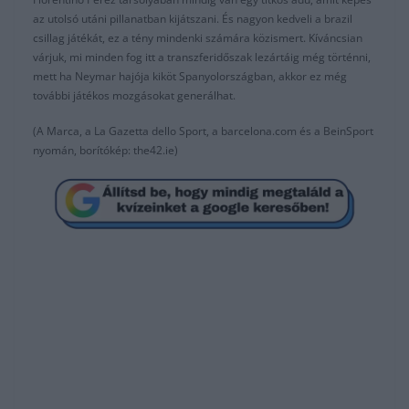
az utolsó utáni pillanatban kijátszani. És nagyon kedveli a brazil
csillag játékát, ez a tény mindenki számára közismert. Kíváncsian
várjuk, mi minden fog itt a transzferidőszak lezártáig még történni,
mett ha Neymar hajója kiköt Spanyolországban, akkor ez még
további játékos mozgásokat generálhat.
(A Marca, a La Gazetta dello Sport, a barcelona.com és a BeinSport
nyomán, borítókép: the42.ie)