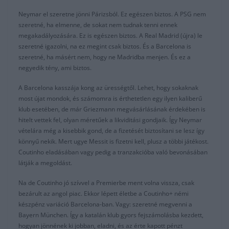
Neymar el szeretne jönni Párizsból. Ez egészen biztos. A PSG nem
szeretné, ha elmenne, de sokat nem tudnak tenni ennek
megakadályozására. Ez is egészen biztos. A Real Madrid (újra) le
szeretné igazolni, na ez megint csak biztos. És a Barcelona is
szeretné, ha másért nem, hogy ne Madridba menjen. És ez a
negyedik tény, ami biztos.
A Barcelona kasszája kong az ürességtől. Lehet, hogy sokaknak
most újat mondok, és számomra is érthetetlen egy ilyen kaliberű
klub esetében, de már Griezmann megvásárlásának érdekében is
hitelt vettek fel, olyan méretűek a likviditási gondjaik. Így Neymar
vételára még a kisebbik gond, de a fizetését biztosítani se lesz így
könnyű nekik. Mert ugye Messit is fizetni kell, plusz a többi játékost.
Coutinho eladásában vagy pedig a tranzakcióba való bevonásában
látják a megoldást.
Na de Coutinho jó szívvel a Premierbe ment volna vissza, csak
bezárult az angol piac. Ekkor lépett életbe a Coutinho+ némi
készpénz variáció Barcelona-ban. Vagy: szeretné megvenni a
Bayern München. Így a katalán klub gyors fejszámolásba kezdett,
hogyan jönnének ki jobban, eladni, és az érte kapott pénzt