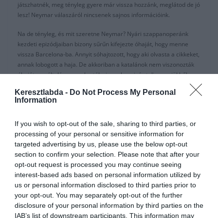
játszhatnék, meg tényleg gyere már vissza hozzánk, meglátod de jó
lesz! Neymar válaszáról nincsenek sajnos információink.
Na de tényleg, és mit szeretne Neymar? Nyári szappanoperánk
kezdeti epizódjaiban bizony sűrűn kifejezte óhaját, hogy menne
vissza Barcelona-ba. Annyit sóhajtozott, hogy aki olvasta a cikkeket,
annak lobogott a haja. De akkoriban a katalánok nem viszonozták
óhaját, egyáltalán nem akarták vissza hozni, és teljes erejükből a
Griezmann-projektbe voktak merülve. Valvedere néhány
Keresztlabda -
Do Not Process My Personal
alkalommal elmondta, hogy nincs napirenden Neymar
Information
le/vissza/haza/oda/igazolása. Ennyi. Na, akkor kapta magát a brazil
sztárfocista, és elkezdte magát illegetni-billegetni a Real
If you wish to opt-out of the sale, sharing to third parties, or
Madridnak. Kifejezte tiszteletét és rajongását Zidane iránt, de pont
processing of your personal or sensitive information for
akkor a francia tréner nem nézett oda ( mert ugye Pogba-t
targeted advertising by us, please use the below opt-out
kukkolta). Viszont Pogba nem lehetett idén az övé. Ekkor gondolták
section to confirm your selection. Please note that after your
úgy a fővárosiak, hogy miután kivártak, és szemmel láthatóan a
opt-out request is processed you may continue seeing
Barcelona semmit sem tervez Neymar-al, akkor ha már annyira
interest-based ads based on personal information utilized by
jönne, jöjjön! Így elkezdtek óvatosan Párizsban tapogatózni. Ott
us or personal information disclosed to third parties prior to
pedig örömmel vették az érdeklődést, hiszen Neymar menne,
your opt-out. You may separately opt-out of the further
Zidane bólintott, Pereznek meg van rá pénze. Van?
disclosure of your personal information by third parties on the
IAB’s list of downstream participants. This information may
Úgy néz ki, még van, hiszen Florentino Perez, a Real Madrid