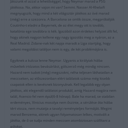
Játszunk el azzal a lehetőséggel, hogy Neymar marad a PSG
játékosa. Na, akkor vajon mi van? Semmi. Nasser Al-Khelaifi
megnyugszik, hogy mind a két világsztár játékos az övé marad
(még) erre a szezonra. A Barcelona se omlik össze, megpróbálják
Coutinho-t eladni a Bayernek, de az élet megy ott is tovább,
katalónia ege továbbra is kék. Igazából azon érdekes helyzet állt fel,
hogy akinek nagyon kellene egy nagy igazolás meg a nyáron, az a
Real Madrid. Zidane-nak két napja maradt a Liga startjáig, hogy
valami megoldást találjon nem is egy, de két problémájára is.
Egyiknek a kulcsa lenne Neymar. Ugyanis a királyiak hiába
műveltek irtózatos bevásárlást, gólszerző még mindig nincsen.
Hazard nem tudott (még) megszokni, néha teljesen láthatatlan a
meccseken, az előszezonban elért találatok száma még kisebb
csapatok ellen is kevésnek bizonyulnak. Kell legalább egy olyan
játékos, aki elegendő találatot produkál, amíg Hazard magára nem
talál, Asensio fel nem épül(6-8 hónap). Bale ha marad, se stabilan
erdeményes, Vinicius mosolya nem őszinte, a sérülése óta hiába
tért vissza, nem mutatja a tavalyi reményteljes formáját. Megint
marad Benzema, akinek ugyan folyamatosan lelkes, motivált a
játéka, de ő se tudja minden meccsen atombiztosan szállítani a
gólokat.