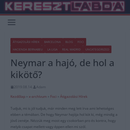
Skip
to
content
ÁTIGAZOLÁSI HÍREK
BARCELONA
BLOG
FOCI
HACIENDA BERNABEU
LA LIGA
REAL MADRID
UNCATEGORIZED
Neymar a hajó, de hol a
kikötő?
2019.08.14.
Adam
Kezdőlap
»
x-archívum
»
Foci
»
Átigazolási Hírek
Tudjuk, mi is jól tudjuk, már minden meg lett írva ami lehetséges
ebben a témában. De hogy Neymar hajója hol köt ki, még mindig a
jövő zenéje. Nézzük meg most egy csokorban pro és kontra, hogy
melyik csapat mellett-vagy éppen ellen mi szól.