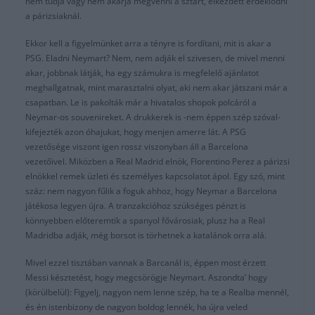
nem tudja vagy nem akarja megvenni a sztárt, elkezdett érdeklődni
a párizsiaknál.
Ekkor kell a figyelmünket arra a tényre is fordítani, mit is akar a
PSG. Eladni Neymart? Nem, nem adják el szivesen, de mivel menni
akar, jobbnak látják, ha egy számukra is megfelelő ajánlatot
meghallgatnak, mint marasztalni olyat, aki nem akar játszani már a
csapatban. Le is pakolták már a hivatalos shopok polcáról a
Neymar-os souvenireket. A drukkerek is -nem éppen szép szóval-
kifejezték azon óhajukat, hogy menjen amerre lát. A PSG
vezetősége viszont igen rossz viszonyban áll a Barcelona
vezetőivel. Miközben a Real Madrid elnök, Florentino Perez a párizsi
elnökkel remek üzleti és személyes kapcsolatot ápol. Egy szó, mint
száz: nem nagyon fűlik a foguk ahhoz, hogy Neymar a Barcelona
játékosa legyen újra. A tranzakcióhoz szükséges pénzt is
könnyebben előteremtik a spanyol fővárosiak, plusz ha a Real
Madridba adják, még borsot is törhetnek a katalánok orra alá.
Mivel ezzel tisztában vannak a Barcanál is, éppen most érzett
Messi késztetést, hogy megcsörögje Neymart. Aszondta’ hogy
(körülbelül): Figyelj, nagyon nem lenne szép, ha te a Realba mennél,
és én istenbizony de nagyon boldog lennék, ha újra veled