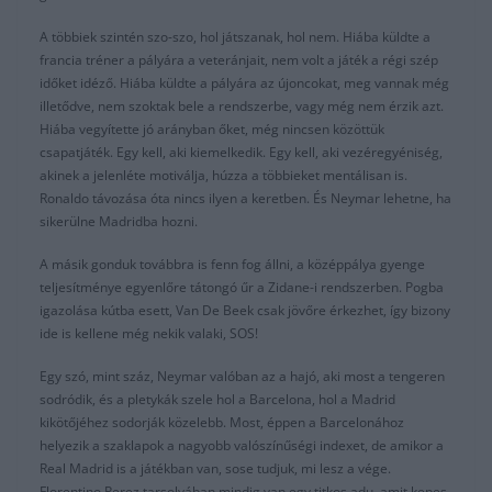
A többiek szintén szo-szo, hol játszanak, hol nem. Hiába küldte a
francia tréner a pályára a veteránjait, nem volt a játék a régi szép
időket idéző. Hiába küldte a pályára az újoncokat, meg vannak még
illetődve, nem szoktak bele a rendszerbe, vagy még nem érzik azt.
Hiába vegyítette jó arányban őket, még nincsen közöttük
csapatjáték. Egy kell, aki kiemelkedik. Egy kell, aki vezéregyéniség,
akinek a jelenléte motiválja, húzza a többieket mentálisan is.
Ronaldo távozása óta nincs ilyen a keretben. És Neymar lehetne, ha
sikerülne Madridba hozni.
A másik gonduk továbbra is fenn fog állni, a középpálya gyenge
teljesítménye egyenlőre tátongó űr a Zidane-i rendszerben. Pogba
igazolása kútba esett, Van De Beek csak jövőre érkezhet, így bizony
ide is kellene még nekik valaki, SOS!
Egy szó, mint száz, Neymar valóban az a hajó, aki most a tengeren
sodródik, és a pletykák szele hol a Barcelona, hol a Madrid
kikötőjéhez sodorják közelebb. Most, éppen a Barcelonához
helyezik a szaklapok a nagyobb valószínűségi indexet, de amikor a
Real Madrid is a játékban van, sose tudjuk, mi lesz a vége.
Florentino Perez tarsolyában mindig van egy titkos adu, amit kepes