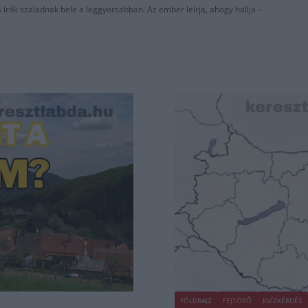
 írók szaladnak bele a leggyorsabban. Az ember leírja, ahogy hallja –
FÖLDRAJZ
FEJTÖRŐ
KVÍZKÉRDÉS