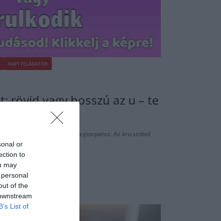
NAPI FELADATOK
t: rövid vagy hosszú az u – te
elyes alak?
ésre banálisnak tűnik, aztán megtorpansz. Az áru szóból
sonal or
ection to
ou may
 personal
out of the
 downstream
B’s List of