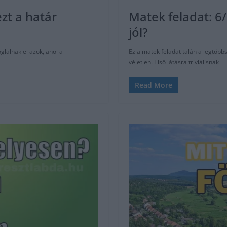
ezt a határ
Matek feladat: 6
jól?
glalnak el azok, ahol a
Ez a matek feladat talán a legtöbb
véletlen. Első látásra triviálisnak
Read More