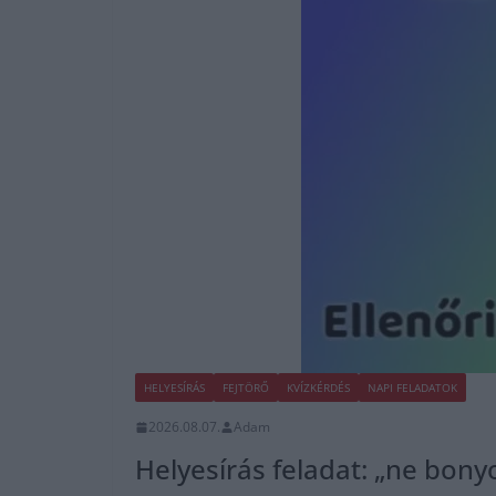
HELYESÍRÁS
FEJTÖRŐ
KVÍZKÉRDÉS
NAPI FELADATOK
2026.08.07.
Adam
Helyesírás feladat: „ne bonyo