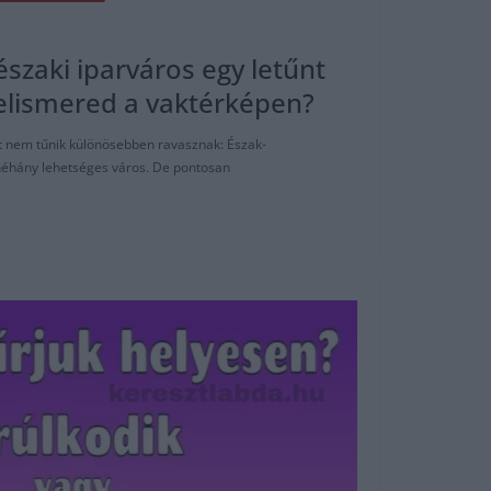
 északi iparváros egy letűnt
elismered a vaktérképen?
at nem tűnik különösebben ravasznak: Észak-
néhány lehetséges város. De pontosan