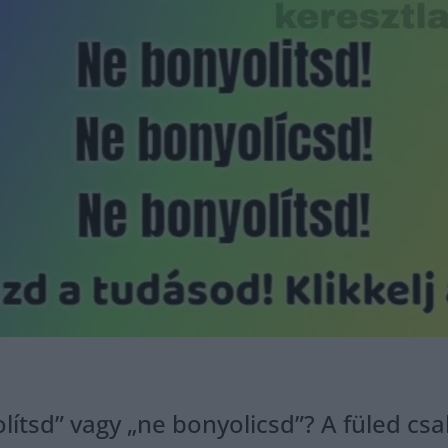
lítsd” vagy „ne bonyolicsd”? A füled csa