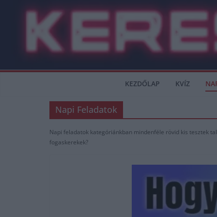
Skip
to
content
KEZDŐLAP
KVÍZ
NA
Napi Feladatok
Napi feladatok kategóriánkban mindenféle rövid kis tesztek t
fogaskerekek?