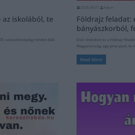
2026.08.07.
Adam
 az iskolából, te
Földrajz feladat:
bányászkorból, f
a 20. század közepéig minden diák
Első ránézésre ez a földrajz felad
Magyarország, egy piros pont, és 
Read More