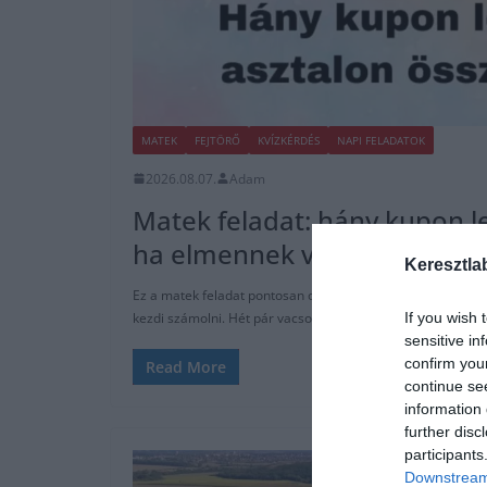
MATEK
FEJTÖRŐ
KVÍZKÉRDÉS
NAPI FELADATOK
2026.08.07.
Adam
Matek feladat: hány kupon le
ha elmennek vacsorázni?
Keresztla
Ez a matek feladat pontosan olyan, amilyennek látszik, e
kezdi számolni. Hét pár vacsorázni
If you wish 
sensitive in
confirm you
Read More
continue se
information 
further disc
participants
Downstream 