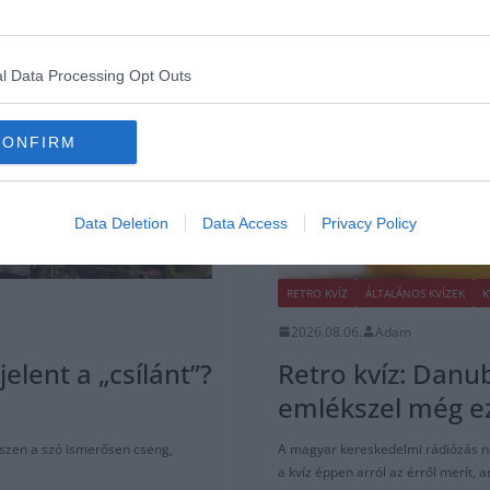
l Data Processing Opt Outs
CONFIRM
Data Deletion
Data Access
Privacy Policy
RETRO KVÍZ
ÁLTALÁNOS KVÍZEK
K
2026.08.06.
Adam
jelent a „csílánt”?
Retro kvíz: Danub
emlékszel még e
hiszen a szó ismerősen cseng,
A magyar kereskedelmi rádiózás ne
a kvíz éppen arról az érről merít,