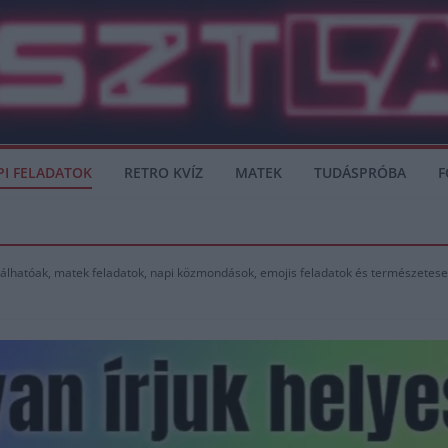
PI FELADATOK
RETRO KVÍZ
MATEK
TUDÁSPRÓBA
F
alálhatóak, matek feladatok, napi közmondások, emojis feladatok és természetese