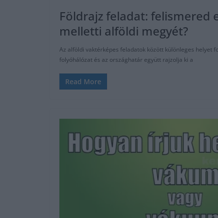
Földrajz feladat: felismered 
melletti alföldi megyét?
Az alföldi vaktérképes feladatok között különleges helyet fo
folyóhálózat és az országhatár együtt rajzolja ki a
Read More