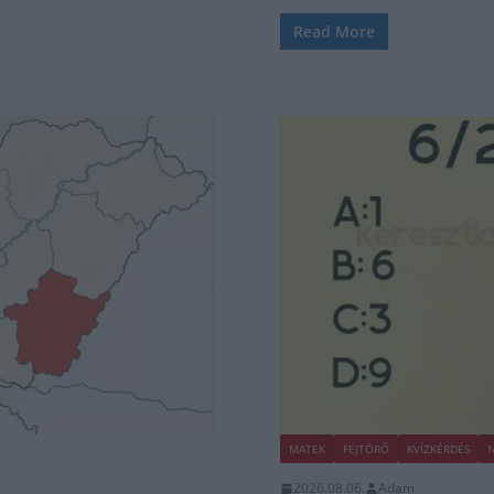
Read More
MATEK
FEJTÖRŐ
KVÍZKÉRDÉS
N
2026.08.06.
Adam