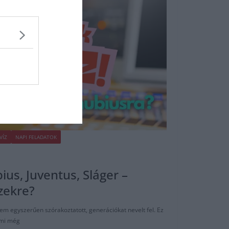
VÍZ
NAPI FELADATOK
ius, Juventus, Sláger –
zekre?
m egyszerűen szórakoztatott, generációkat nevelt fel. Ez
 ami még