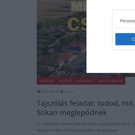
Persona
TÁJSZÓLÁS
FEJTÖRŐ
KVÍZKÉRDÉS
NAPI FELADATOK
2026.08.06.
Adam
Tájszólás feladat: tudod, mit 
Sokan meglepődnek
Ez a tájszólás feladat első pillantásra egyszerűnek tűnik, 
valahol mintha már hallottad volna. De pontosan