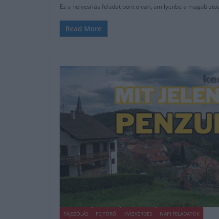
Ez a helyesírás feladat pont olyan, amilyenbe a magabiztos
Read More
TÁJSZÓLÁS
FEJTÖRŐ
KVÍZKÉRDÉS
NAPI FELADATOK