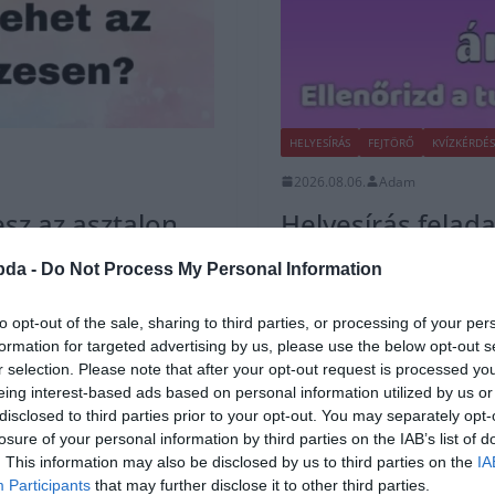
HELYESÍRÁS
FEJTÖRŐ
KVÍZKÉRDÉS
2026.08.06.
Adam
sz az asztalon,
Helyesírás felada
tudod, melyik a h
bda -
Do Not Process My Personal Information
gészen addig, amíg az ember el nem
Ez a helyesírás feladat első ránéz
jövünk, ugye? Ott hosszú az ú. De
to opt-out of the sale, sharing to third parties, or processing of your per
formation for targeted advertising by us, please use the below opt-out s
r selection. Please note that after your opt-out request is processed y
Read More
eing interest-based ads based on personal information utilized by us or
disclosed to third parties prior to your opt-out. You may separately opt-
losure of your personal information by third parties on the IAB’s list of
. This information may also be disclosed by us to third parties on the
IA
Participants
that may further disclose it to other third parties.