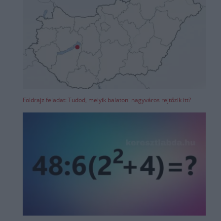
Földrajz feladat: Tudod, melyik balatoni nagyváros rejtőzik itt?