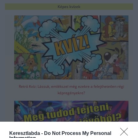
Képes kvízek
Retró Kvíz: Lássuk, emlékszel még ezekre a felejthetetlen régi
képregényekre?
Keresztlabda -
Do Not Process My Personal