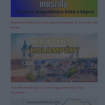
Helyesírás feladat: ezt a szót naponta kimondod, de leírni már más
kérdés
Tájszólás feladat: egy szó, amit a nagyszülők még simán
használtak