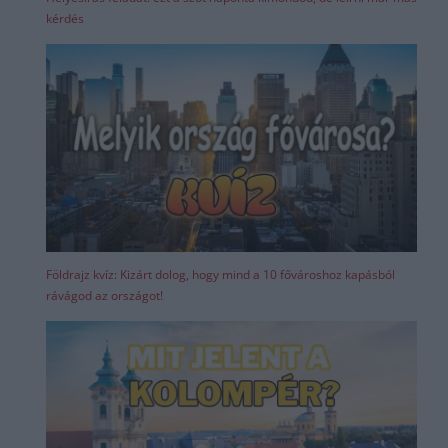
kérdés
Földrajz kvíz: Kizárt dolog, hogy mind a 10 fővároshoz kapásból
rávágod az országot!