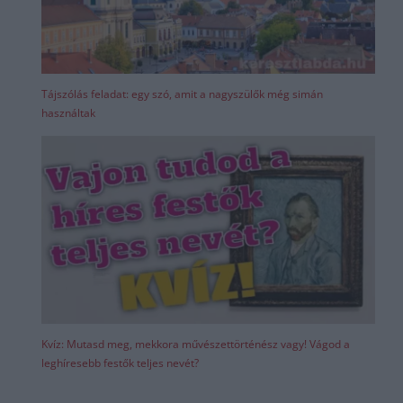
Tájszólás feladat: egy szó, amit a nagyszülők még simán
használtak
Kvíz: Mutasd meg, mekkora művészettörténész vagy! Vágod a
leghíresebb festők teljes nevét?