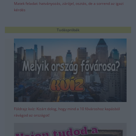
Matek feladat: hatványozás, zárójel, osztás, de a sorrend az igazi
kérdés
Tudáspróbák
Földrajz kvíz: Kizárt dolog, hogy mind a 10 fővároshoz kapásból
rávágod az országot!