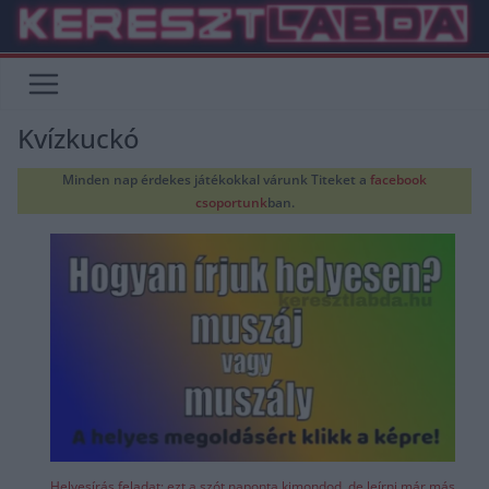
Skip
to
content
Kvízkuckó
Minden nap érdekes játékokkal várunk Titeket a
facebook
csoportunk
ban.
Helyesírás feladat: ezt a szót naponta kimondod, de leírni már más