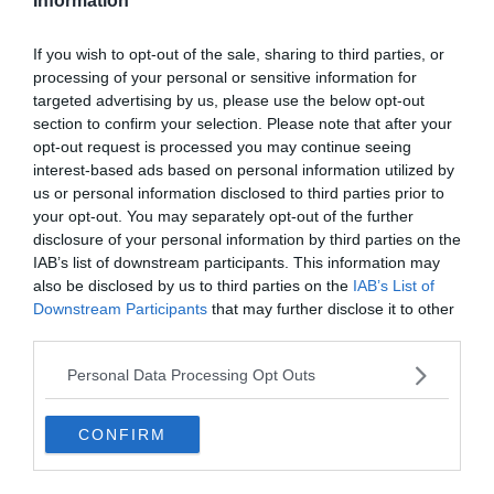
Information
If you wish to opt-out of the sale, sharing to third parties, or
processing of your personal or sensitive information for
targeted advertising by us, please use the below opt-out
Agytorna kvíz: Képes vagy a megadott idő alatt megoldani ezeket a
section to confirm your selection. Please note that after your
képes rejtvényeket?
opt-out request is processed you may continue seeing
interest-based ads based on personal information utilized by
us or personal information disclosed to third parties prior to
your opt-out. You may separately opt-out of the further
disclosure of your personal information by third parties on the
IAB’s list of downstream participants. This information may
also be disclosed by us to third parties on the
IAB’s List of
Downstream Participants
that may further disclose it to other
third parties.
Personal Data Processing Opt Outs
Kvíz: Átmész a rostán? Mutasd meg, hogy téged nem lehet
CONFIRM
megvezetni egy trükkös képpel!