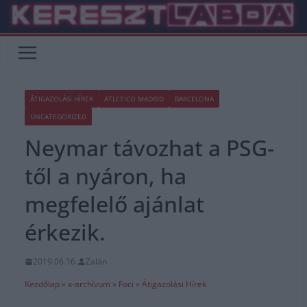
Skip
to
content
ÁTIGAZOLÁSI HÍREK
ATLETICO MADRID
BARCELONA
UNCATEGORIZED
Neymar távozhat a PSG-
től a nyáron, ha
megfelelő ajánlat
érkezik.
2019.06.16.
Zalán
Kezdőlap
»
x-archívum
»
Foci
»
Átigazolási Hírek