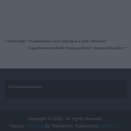
Al Khelaifi: “Továbbiakban nem toleráljuk a sztár allűröket.”
Copa America videók: Paraquay-Katar, Uruquay-Ecuador
Pushalert leíratkozás
Copyright © 2026
. All rights reserved.
Theme:
ColorMag
by ThemeGrill. Powered by
WordPress
.