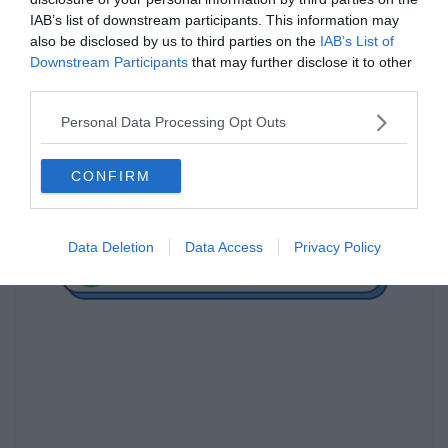
allűröket!”
IAB’s list of downstream participants. This information may
also be disclosed by us to third parties on the
IAB’s List of
Úgy tűnik a PSG vezető megunták a csapatnál tapasztalható
Downstream Participants
that may further disclose it to other
széthúzást az öltözőben. A brazil játékost a katari vezetők nem
third parties.
tartják már érinthetetlenek és egy megfelelő ajánlat érékezik akkor
hajlandóak megválni tőle a L’Equipe szerint.
Personal Data Processing Opt Outs
Ez óriási pálfordulás azok után, hogy Al Khelaifi korábban
kijelentette semmi pénzért nem válna meg sztár játékosaitól.
CONFIRM
Forrás:
L’équipe
Data Deletion
Data Access
Privacy Policy