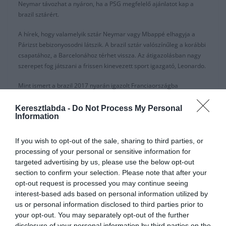
Neymar távozhat a nyáron, ha a PSG megfelelő ajánlatot kap a
brazil sztárért.
A hírek, hogy valamelyik sztár Neymar vagy Mbappé elhagyja a
Párizst bebizonyosodni látszik. A brazil sztár valószínűleg a korábbi
csapatához, a Barcelonához térhet vissza. Az átigazolásban nagy
szerepet fog játszani a frissen kinevezett sport igazgató, Leonardo.
Mint ismert a brazil 2017 nyarán igazolt Franciaországba
világrekordot jelentő 222M euróért. Neymar már az első
szezonjában elkívánkozott a klubtól, és a Real Madrid is
Keresztlabda -
Do Not Process My Personal
Information
megkörnyékezte. A szélső jelenleg a Párizs legjobban kereső
futballistája, és különféle kiváltságokat élvez, amit a játékosok sem
tűrnek el. Az utóbbi időkben egyre jobban összeszólalkozott a
If you wish to opt-out of the sale, sharing to third parties, or
többiekkel és volt, hogy egy szurkolót is megütött. Ezek után nem
processing of your personal or sensitive information for
csoda, ha Neymar elhagyná Franciaországot. A klub elnöke pont
targeted advertising by us, please use the below opt-out
ma
nyilatkozta
, hogy nem tűri tovább a sztár allűröket:
section to confirm your selection. Please note that after your
opt-out request is processed you may continue seeing
“A játékosoknak nagyobb felelősséget kell vállalniuk, mint korában.
interest-based ads based on personal information utilized by
Teljesen más lesz. Többet kell tenniük, többet kell dolgozniuk… Nem
us or personal information disclosed to third parties prior to
azért vannak itt, hogy szórakozzanak! Amennyiben ez nem tetszik neki,
your opt-out. You may separately opt-out of the further
akkor az ajtó nyitva áll! Ciao! A jövőben nem tűrjük meg a sztár
disclosure of your personal information by third parties on the