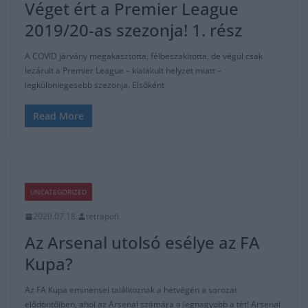
Véget ért a Premier League
2019/20-as szezonja! 1. rész
A COVID járvány megakasztotta, félbeszakította, de végül csak
lezárult a Premier League – kialakult helyzet miatt –
legkülönlegesebb szezonja. Elsőként
Read More
UNCATEGORIZED
2020.07.18.
tetrapofi
Az Arsenal utolsó esélye az FA
Kupa?
Az FA Kupa eminensei találkoznak a hétvégén a sorozat
elődöntőiben, ahol az Arsenal számára a legnagyobb a tét! Arsenal