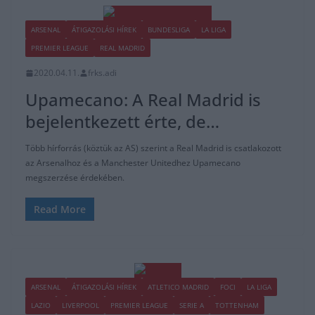
ARSENAL
ÁTIGAZOLÁSI HÍREK
BUNDESLIGA
LA LIGA
PREMIER LEAGUE
REAL MADRID
2020.04.11.
frks.adi
Upamecano: A Real Madrid is
bejelentkezett érte, de…
Több hírforrás (köztük az AS) szerint a Real Madrid is csatlakozott
az Arsenalhoz és a Manchester Unitedhez Upamecano
megszerzése érdekében.
Read More
ARSENAL
ÁTIGAZOLÁSI HÍREK
ATLETICO MADRID
FOCI
LA LIGA
LAZIO
LIVERPOOL
PREMIER LEAGUE
SERIE A
TOTTENHAM