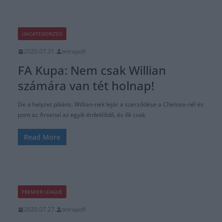
UNCATEGORIZED
2020.07.31.
tetrapofi
FA Kupa: Nem csak Willian
számára van tét holnap!
De a helyzet pikáns. Willian-nek lejár a szerződése a Chelsea-nél és
pont az Arsenal az egyik érdeklődő, és ők csak
Read More
PREMIER LEAGUE
2020.07.27.
tetrapofi