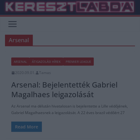
Skip
to
content
Arsenal
ARSENAL
ÁTIGAZOLÁSI HÍREK
PREMIER LEAGUE
2020.09.01.
Tamas
Arsenal: Bejelentették Gabriel
Magalhaes leigazolását
Az Arsenal ma délután hivatalosan is bejelentette a Lille védőjének,
Gabriel Magalhaesnek a leigazolását. A 22 éves brazil védőért 27
Read More