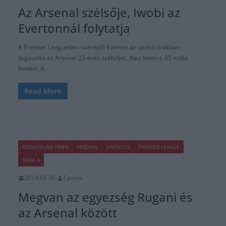
Az Arsenal szélsője, Iwobi az
Evertonnál folytatja
A Premier Leagueben szereplő Everton az utolsó órákban
leigazolta az Arsenal 23 éves szélsőjét, Alex Iwobi-t, 35 millió
fontért. A
Read More
ÁTIGAZOLÁSI HÍREK
ARSENAL
JUVENTUS
PREMIER LEAGUE
SERIE A
2019.08.06.
Tamas
Megvan az egyezség Rugani és
az Arsenal között