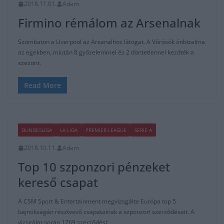
2018.11.01.
Adam
Firmino rémálom az Arsenalnak
Szombaton a Liverpool az Arsenalhoz látogat. A Vörösök önbizalma
az egekben, miután 8 győzelemmel és 2 döntetlennel kezdték a
szezont.
Read More
BUNDESLIGA
LA LIGA
PREMIER LEAGUE
SERIE A
2018.10.11.
Adam
Top 10 szponzori pénzeket
kereső csapat
A CSM Sport & Entertainment megvizsgálta Európa top 5
bajnokságán résztvevő csapatainak a szponzori szerződéseit. A
vizsgálat során 1769 szerződést,