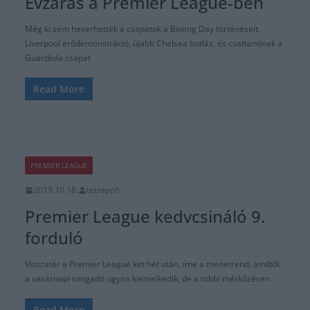
Évzárás a Premier League-ben
Még ki sem heverhették a csapatok a Boxing Day történéseit,
Liverpool erődemonstráció, újabb Chelsea botlás, és csattanónak a
Guardiola csapat
Read More
PREMIER LEAGUE
2019.10.18.
tetrapofi
Premier League kedvcsináló 9.
forduló
Visszatér a Premier League két hét után, íme a menetrend, amiből
a vasárnapi rangadó ugyan kiemelkedik, de a többi mérkőzésen
Read More