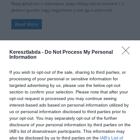
Klopp igényt tart a célpontjaira. Jürgen Klopp nyáron szeretne 1-2
játékost igazolni, hogy megerősítse a már így is atom erős
Read More
Keresztlabda -
Do Not Process My Personal
Information
PREMIER LEAGUE
2020.01.21.
tetrapofi
If you wish to opt-out of the sale, sharing to third parties, or
processing of your personal or sensitive information for
Premier League 24. forduló
targeted advertising by us, please use the below opt-out
kedvcsináló
section to confirm your selection. Please note that after your
opt-out request is processed you may continue seeing
Még fel sem ocsúdtunk a hétvége történéseiből, máris itt az újabb,
interest-based ads based on personal information utilized by
ezúttal hétközi forduló a Premier League-ben. Csak a Liverpool
us or personal information disclosed to third parties prior to
your opt-out. You may separately opt-out of the further
Read More
disclosure of your personal information by third parties on the
IAB’s list of downstream participants. This information may
also be disclosed by us to third parties on the
IAB’s List of