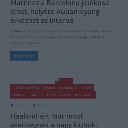
Martinez a Barcelona játékosa
lehet, helyére Aubameyang
érkezhet az Interbe
Az Inter Milan Aubameyang-ot szeretné leszerződtetni a nyáron,
abban az esetben, ha Lautaro Martinez elhagyja a klubot. Az
argentin támadóért
Read More
ÁTIGAZOLÁSI HÍREK
ARSENAL
BUNDESLIGA
LA LIGA
MANCHESTER UNITED
PREMIER LEAGUE
REAL MADRID
2020.02.25.
frks.adi
Haaland-ért már most
jelenkeznek a nagy klubok,