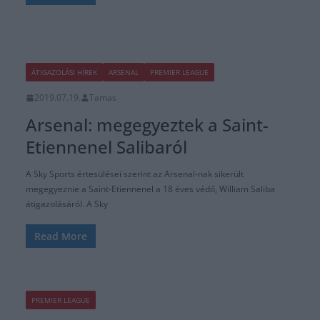
ÁTIGAZOLÁSI HÍREK
ARSENAL
PREMIER LEAGUE
2019.07.19.
Tamas
Arsenal: megegyeztek a Saint-
Etiennenel Salibaról
A Sky Sports értesülései szerint az Arsenal-nak sikerült
megegyeznie a Saint-Etiennenel a 18 éves védő, William Saliba
átigazolásáról. A Sky
Read More
PREMIER LEAGUE