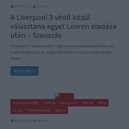
2020.03.23.
frks.adi
A Liverpool 3 védő közül
választana egyet Lovren eladása
után – Szavazás
A Liverpool 3 játékost céloz meg Lovren eladása/elcserélése után.
Jurgen Klopp terve az, hogy a következő szezonra még erősebb
legyen
Read More
ÁTIGAZOLÁSI HÍREK
ARSENAL
BARCELONA
CHELSEA
INTER
LA LIGA
PREMIER LEAGUE
SERIE A
2020.02.26.
frks.adi