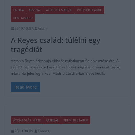
LA LIGA
ARSENAL
ATLETICO MADRID
PREMIER LEAGUE
REAL MADRID
2019.10.07.
Adam
A Reyes család: túlélni egy
tragédiát
Antonio Reyes édesapja először nyilatkozott fia elvesztése óta. A
család jogi lépésekre készül a sajtóban megjelent hamis állítások
miatt. Fia jelenleg a Real Madrid Castilla-ban nevelkedik.
Read More
ÁTIGAZOLÁSI HÍREK
ARSENAL
PREMIER LEAGUE
2019.08.09.
Tamas