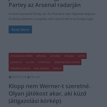
Partey az Arsenal radarján
Arsenal szemezik Partey-val. Az Arsenal a nyár folyamán teljesen
át akarja alakítani a csapatot, akár sikerül elérni az Európa Ligát
Read More
ÁTIGAZOLÁSI HÍREK
ARSENAL
AS ROMA
CHELSEA
INTER
JUVENTUS
LA LIGA
LIVERPOOL
MANCHESTER UNITED
PREMIER LEAGUE
REAL MADRID
SERIE A
2020.02.24.
frks.adi
Klopp nem Werner-t szeretné.
Olyan játékost akar, aki küzd
(átigazolási körkép)