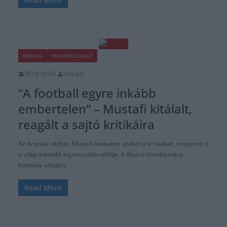
ARSENAL
PREMIER LEAGUE
2019.10.09.
frks.adi
“A football egyre inkább
embertelen” – Mustafi kitálalt,
reagált a sajtó kritikáira
Az Arsenal védője, Mustafi kinevette azokat a kritikákat, miszerint ő
a világ második legrosszabb védője. A Marca közvélemény
kutatása alapján,
Read More