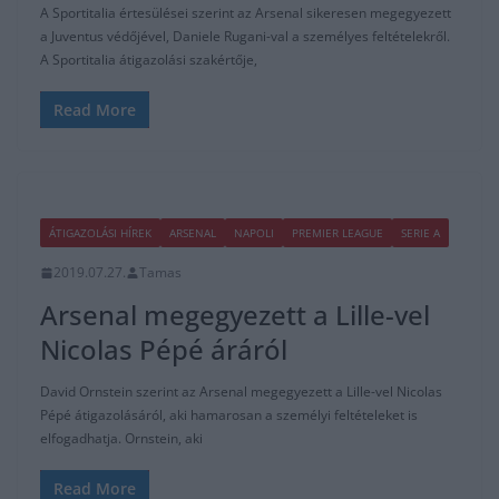
A Sportitalia értesülései szerint az Arsenal sikeresen megegyezett
a Juventus védőjével, Daniele Rugani-val a személyes feltételekről.
A Sportitalia átigazolási szakértője,
Read More
ÁTIGAZOLÁSI HÍREK
ARSENAL
NAPOLI
PREMIER LEAGUE
SERIE A
2019.07.27.
Tamas
Arsenal megegyezett a Lille-vel
Nicolas Pépé áráról
David Ornstein szerint az Arsenal megegyezett a Lille-vel Nicolas
Pépé átigazolásáról, aki hamarosan a személyi feltételeket is
elfogadhatja. Ornstein, aki
Read More