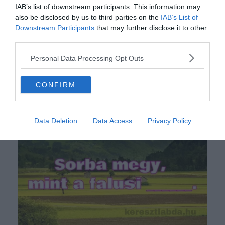
Napi közmondás feladat: Jobb a
IAB’s list of downstream participants. This information may
sűrű _, mint a ritka forint – te
also be disclosed by us to third parties on the
IAB’s List of
tudod?
Downstream Participants
that may further disclose it to other
third parties.
A magyar népi mondások sokszor olyan gazdasági igazságokat
Personal Data Processing Opt Outs
rejtenek, amelyek ma is megállják a helyüket – még akkor is, ha
Read More
CONFIRM
Data Deletion
Data Access
Privacy Policy