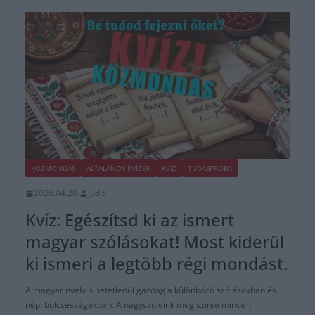
KÖZMONDÁS
ÁLTALÁNOS KVÍZEK
KVÍZ
TUDÁSPRÓBA
2026.04.20.
Judit
Kvíz: Egészítsd ki az ismert
magyar szólásokat! Most kiderül
ki ismeri a legtöbb régi mondást.
A magyar nyelv hihetetlenül gazdag a különböző szólásokban és
népi bölcsességekben. A nagyszüleink még szinte minden