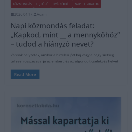
KÖZMONDÁS
FEJTÖRŐ
KVÍZKÉRDÉS
NAPI FELADATOK
2026.04.17.
Adam
Napi közmondás feladat:
„Kapkod, mint __ a mennykőhöz”
– tudod a hiányzó nevet?
Vannak helyzetek, amikor a hirtelen jött baj vagy a nagy sietség
teljesen összezavarja az embert, és az átgondolt cselekvés helyét
Read More