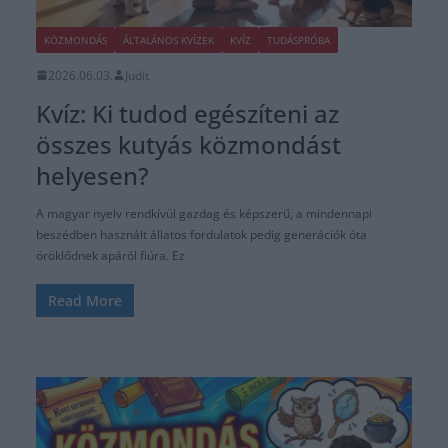
KÖZMONDÁS
ÁLTALÁNOS KVÍZEK
KVÍZ
TUDÁSPRÓBA
2026.06.03.
Judit
Kvíz: Ki tudod egészíteni az
összes kutyás közmondást
helyesen?
A magyar nyelv rendkívül gazdag és képszerű, a mindennapi
beszédben használt állatos fordulatok pedig generációk óta
öröklődnek apáról fiúra. Ez
Read More