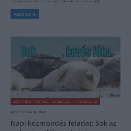
bölcsességekről van szó. Egy jó kis kvíz kitöltése remek
Read More
KÖZMONDÁS
FEJTÖRŐ
KVÍZKÉRDÉS
NAPI FELADATOK
2026.05.04.
Adam
Napi közmondás feladat: Sok az