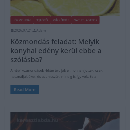
KÖZMONDÁS
FEJTÖRŐ
KVÍZKÉRDÉS
NAPI FELADATOK
2026.07.21.
Adam
Közmondás feladat: Melyik
konyhai edény kerül ebbe a
szólásba?
A népi közmondások ritkán árulják el, honnan jöttek, csak
használjuk őket, és azt hisszük, mindig is így volt. Ez a
Read More