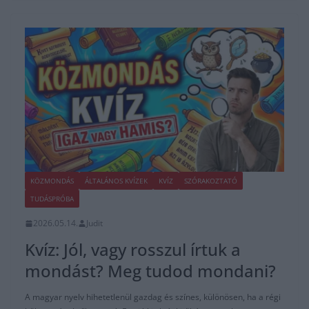
KÖZMONDÁS
ÁLTALÁNOS KVÍZEK
KVÍZ
SZÓRAKOZTATÓ
TUDÁSPRÓBA
2026.05.14.
Judit
Kvíz: Jól, vagy rosszul írtuk a
mondást? Meg tudod mondani?
A magyar nyelv hihetetlenül gazdag és színes, különösen, ha a régi