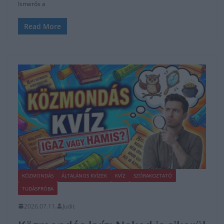
Ismerős a
Read More
KÖZMONDÁS
ÁLTALÁNOS KVÍZEK
KVÍZ
SZÓRAKOZTATÓ
TUDÁSPRÓBA
2026.07.11.
Judit