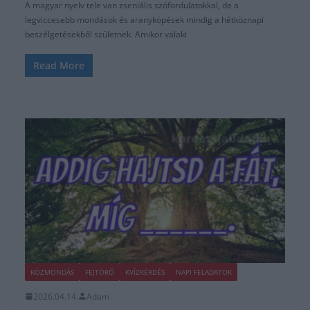
A magyar nyelv tele van zseniális szófordulatokkal, de a
legviccesebb mondások és aranyköpések mindig a hétköznapi
beszélgetésekből születnek. Amikor valaki
Read More
KÖZMONDÁS
FEJTÖRŐ
KVÍZKÉRDÉS
NAPI FELADATOK
2026.04.14.
Adam