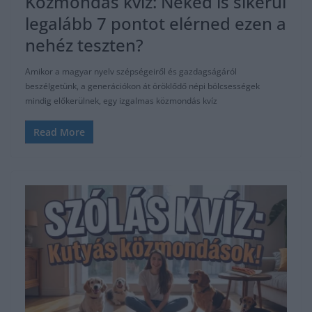
Közmondás kvíz: Neked is sikerül
legalább 7 pontot elérned ezen a
nehéz teszten?
Amikor a magyar nyelv szépségeiről és gazdagságáról
beszélgetünk, a generációkon át öröklődő népi bölcsességek
mindig előkerülnek, egy izgalmas közmondás kvíz
Read More