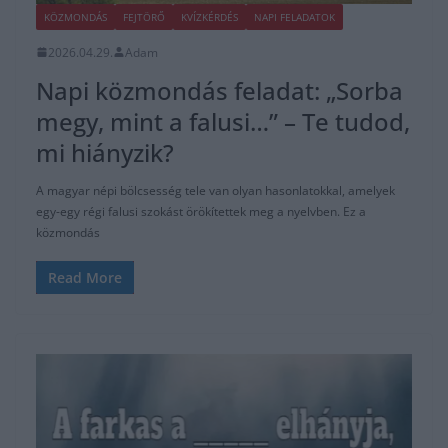
KÖZMONDÁS
FEJTÖRŐ
KVÍZKÉRDÉS
NAPI FELADATOK
2026.04.29.
Adam
Napi közmondás feladat: „Sorba
megy, mint a falusi…” – Te tudod,
mi hiányzik?
A magyar népi bölcsesség tele van olyan hasonlatokkal, amelyek
egy-egy régi falusi szokást örökítettek meg a nyelvben. Ez a
közmondás
Read More