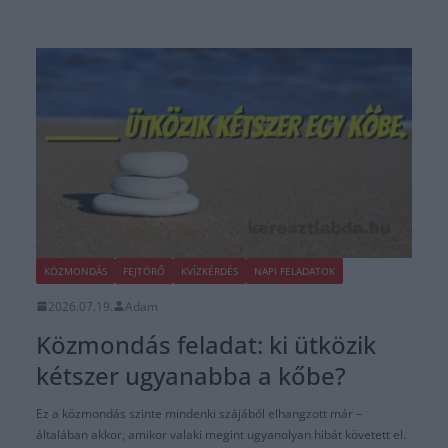
KÖZMONDÁS
FEJTÖRŐ
KVÍZKÉRDÉS
NAPI FELADATOK
2026.07.19.
Adam
Közmondás feladat: ki ütközik
kétszer ugyanabba a kőbe?
Ez a közmondás szinte mindenki szájából elhangzott már –
általában akkor, amikor valaki megint ugyanolyan hibát követett el.