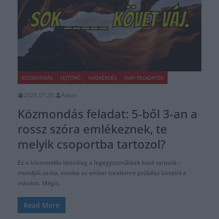
KÖZMONDÁS
FEJTÖRŐ
KVÍZKÉRDÉS
NAPI FELADATOK
2026.07.20.
Adam
Közmondás feladat: 5-ből 3-an a
rossz szóra emlékeznek, te
melyik csoportba tartozol?
Ez a közmondás látszólag a legegyszerűbbek közé tartozik –
mondják azóta, amióta az ember türelemre próbálja biztatni a
másikat. Mégis,
Read More