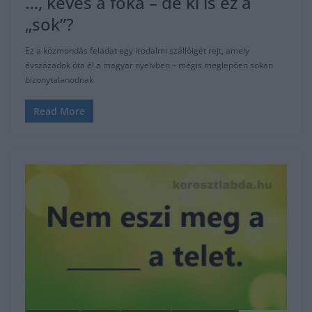
…, kevés a fóka – de ki is ez a
„sok”?
Ez a közmondás feladat egy irodalmi szállóigét rejt, amely
évszázadok óta él a magyar nyelvben – mégis meglepően sokan
bizonytalanodnak
Read More