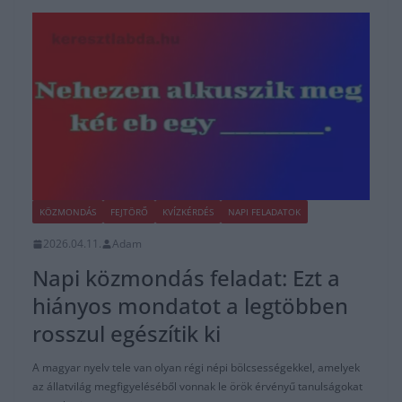
KÖZMONDÁS
FEJTÖRŐ
KVÍZKÉRDÉS
NAPI FELADATOK
2026.04.11.
Adam
Napi közmondás feladat: Ezt a
hiányos mondatot a legtöbben
rosszul egészítik ki
A magyar nyelv tele van olyan régi népi bölcsességekkel, amelyek
az állatvilág megfigyeléséből vonnak le örök érvényű tanulságokat