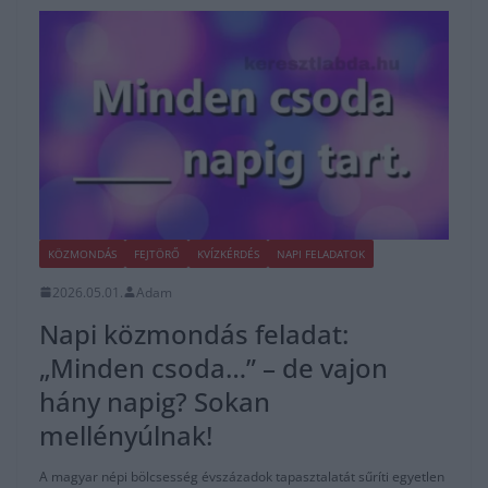
KÖZMONDÁS
FEJTÖRŐ
KVÍZKÉRDÉS
NAPI FELADATOK
2026.05.01.
Adam
Napi közmondás feladat:
„Minden csoda…” – de vajon
hány napig? Sokan
mellényúlnak!
A magyar népi bölcsesség évszázadok tapasztalatát sűríti egyetlen