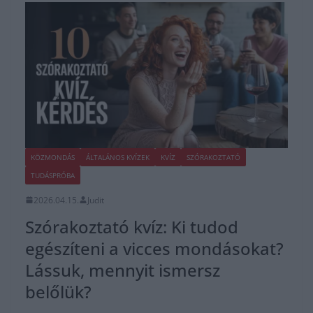
KÖZMONDÁS
ÁLTALÁNOS KVÍZEK
KVÍZ
SZÓRAKOZTATÓ
TUDÁSPRÓBA
2026.04.15.
Judit
Szórakoztató kvíz: Ki tudod
egészíteni a vicces mondásokat?
Lássuk, mennyit ismersz
belőlük?