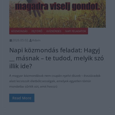
KÖZMONDÁS
FEJTÖRŐ
KVÍZKÉRDÉS
NAPI FELADATOK
2026.05.02.
Adam
Napi közmondás feladat: Hagyj
__ másnak – te tudod, melyik szó
illik ide?
A magyar közmondások nem csupán nyelvi díszek – évszázadok
alatt lecsiszolt életbölcsességek, amelyek egyetlen tömör
mondatba sűrítik azt, amit hosszú
Read More