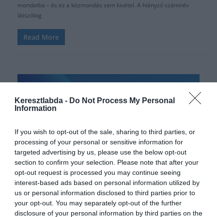
mondatba – és ez a közmondás sem kivétel. A hiányzó számnév
látszólag
Read More
Keresztlabda -
Do Not Process My Personal
Information
If you wish to opt-out of the sale, sharing to third parties, or
processing of your personal or sensitive information for
targeted advertising by us, please use the below opt-out
section to confirm your selection. Please note that after your
opt-out request is processed you may continue seeing
KÖZMONDÁS
FEJTÖRŐ
KVÍZKÉRDÉS
NAPI FELADATOK
interest-based ads based on personal information utilized by
us or personal information disclosed to third parties prior to
2026.04.30.
Adam
your opt-out. You may separately opt-out of the further
disclosure of your personal information by third parties on the