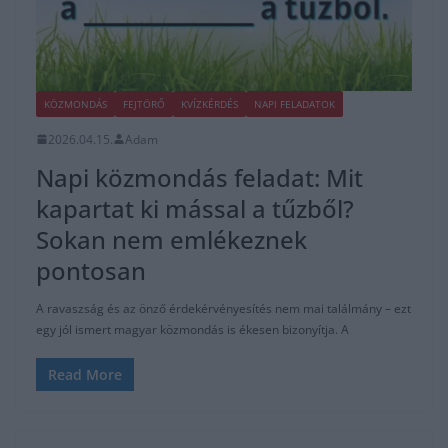
KÖZMONDÁS
FEJTÖRŐ
KVÍZKÉRDÉS
NAPI FELADATOK
2026.04.15.
Adam
Napi közmondás feladat: Mit
kapartat ki mással a tűzből?
Sokan nem emlékeznek
pontosan
A ravaszság és az önző érdekérvényesítés nem mai találmány – ezt
egy jól ismert magyar közmondás is ékesen bizonyítja. A
Read More