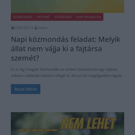
KÖZMONDÁS
FEJTÖRŐ
KVÍZKÉRDÉS
NAPI FELADATOK
2026.04.13.
Adam
Napi közmondás feladat: Melyik
állat nem vájja ki a fajtársa
szemét?
Ez a régi magyar közmondás az emberi összetartás egy sajátos,
sokszor sötétebb oldalára világít rá. Azt az ősi megfigyelést rögzíti,
Read More