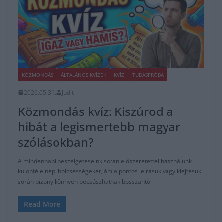
KÖZMONDÁS
ÁLTALÁNOS KVÍZEK
KVÍZ
TUDÁSPRÓBA
2026.05.31.
Judit
Közmondás kvíz: Kiszúrod a
hibát a legismertebb magyar
szólásokban?
A mindennapi beszélgetéseink során előszeretettel használunk
különféle népi bölcsességeket, ám a pontos leírásuk vagy kiejtésük
során bizony könnyen becsúszhatnak bosszantó
Read More