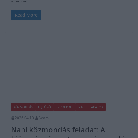
az emberi
Read More
KÖZMONDÁS
FEJTÖRŐ
KVÍZKÉRDÉS
NAPI FELADATOK
2026.04.10.
Adam
Napi közmondás feladat: A