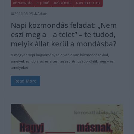
KÖZMONDÁS
FEJTÖRŐ
KVÍZKÉRDÉS
NAPI FELADATOK
2026.05.03.
Adam
Napi közmondás feladat: „Nem
eszi meg a _ a telet” – te tudod,
melyik állat kerül a mondásba?
A magyar népi hagyomány tele van olyan közmondásokkal,
amelyek az időjárás és a természet ritmusát örökítik meg – és
amelyeket
Read More