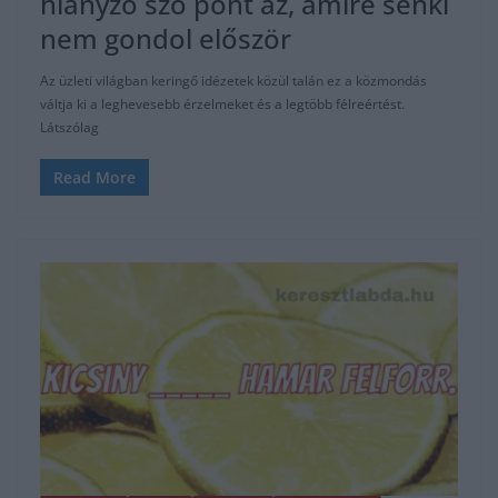
hiányzó szó pont az, amire senki
nem gondol először
Az üzleti világban keringő idézetek közül talán ez a közmondás
váltja ki a leghevesebb érzelmeket és a legtöbb félreértést.
Látszólag
Read More