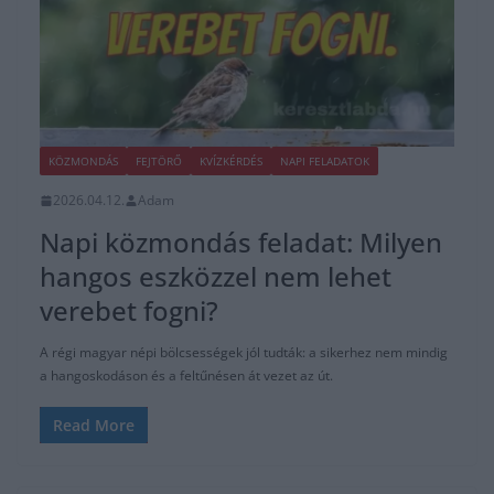
KÖZMONDÁS
FEJTÖRŐ
KVÍZKÉRDÉS
NAPI FELADATOK
2026.04.12.
Adam
Napi közmondás feladat: Milyen
hangos eszközzel nem lehet
verebet fogni?
A régi magyar népi bölcsességek jól tudták: a sikerhez nem mindig
a hangoskodáson és a feltűnésen át vezet az út.
Read More