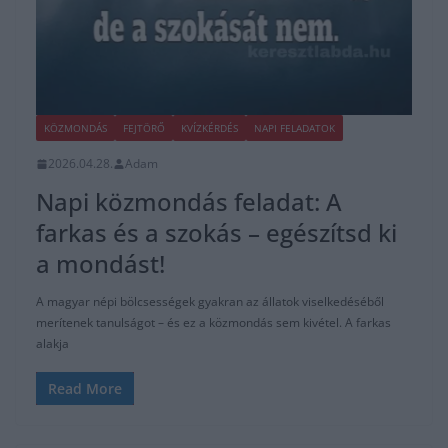
KÖZMONDÁS
FEJTÖRŐ
KVÍZKÉRDÉS
NAPI FELADATOK
2026.04.28.
Adam
Napi közmondás feladat: A
farkas és a szokás – egészítsd ki
a mondást!
A magyar népi bölcsességek gyakran az állatok viselkedéséből
merítenek tanulságot – és ez a közmondás sem kivétel. A farkas
alakja
Read More