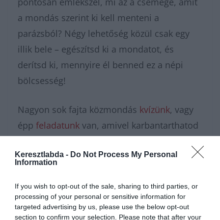
pontosan emlékszel, mi az a csemege, amit
a mondás szerint ki kell menteni a
parázsból? Négy lehetőség közül csak egy
illik bele – egészítsd ki a mondatot, és
derítsd ki, mennyire él benned ez a népi
bölcsesség!
Nagyon sok fajta közmondás
kvízünk
, vagy
épp
feladatunk
van, amivel karbantarthatod
az agytekervényeidet, csak nézz körül nálunk
Keresztlabda -
Do Not Process My Personal
és további
érdekes napi
Information
feladatok
at találhatsz!
If you wish to opt-out of the sale, sharing to third parties, or
processing of your personal or sensitive information for
targeted advertising by us, please use the below opt-out
section to confirm your selection. Please note that after your