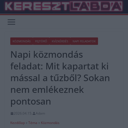
Skip
to
content
KÖZMONDÁS
FEJTÖRŐ
KVÍZKÉRDÉS
NAPI FELADATOK
Napi közmondás
feladat: Mit kapartat ki
mással a tűzből? Sokan
nem emlékeznek
pontosan
2026.04.15.
Adam
Kezdőlap
»
Téma
»
Közmondás