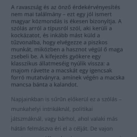
A ravaszság és az önző érdekérvényesítés
nem mai találmány – ezt egy jól ismert
magyar közmondás is ékesen bizonyítja. A
szólás arról a típusról szól, aki kerüli a
kockázatot, és inkább mást küld a
tűzvonalba, hogy elvégezze a piszkos
munkát, miközben a hasznot végül ő maga
zsebeli be. A kifejezés gyökere egy
klasszikus állatmeséig nyúlik vissza: a
majom rávette a macskát egy igencsak
forró mutatványra, aminek végén a macska
mancsa bánta a kalandot.
Napjainkban is sűrűn előkerül ez a szólás –
munkahelyi intrikáknál, politikai
játszmáknál, vagy bárhol, ahol valaki más
hátán felmászva éri el a célját. De vajon