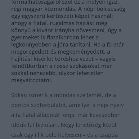
formálhatóságáról szól ez a mélyen igaz,
régi magyar közmondás. A népi bölcsesség
egy egyszerű kertészeti képet használ:
ahogy a fiatal, rugalmas hajtást még
könnyű a kívánt irányba növeszteni, úgy a
gyermeket is fiatalkorban lehet a
legkönnyebben a jóra tanítani. Ha a fa már
megöregedett és megkeményedett, a
hajlítási kísérlet töréshez vezet – vagyis
felnőttkorban a rossz szokásokat már
sokkal nehezebb, olykor lehetetlen
megváltoztatni.
Sokan ismerik a mondás szellemét, de a
pontos szófordulatot, amellyel a népi nyelv
a fa fiatal állapotát leírja, már kevesebben
idézik fel biztosan. Négy lehetőség közül
csak egy illik bele helyesen – és a csapda