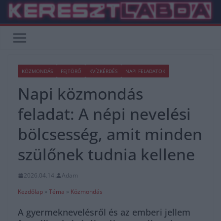
Skip
to
content
KÖZMONDÁS
FEJTÖRŐ
KVÍZKÉRDÉS
NAPI FELADATOK
Napi közmondás
feladat: A népi nevelési
bölcsesség, amit minden
szülőnek tudnia kellene
2026.04.14.
Adam
Kezdőlap
»
Téma
»
Közmondás
A gyermeknevelésről és az emberi jellem