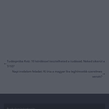
Tudáspróba Kvíz: 10 kérdéssel tesztelheted a tudásod. Neked sikerül a
7/10?
Napi irodalom feladat: Ki írta a magyar líra leghíresebb szerelmes
versét?
Pushalert leíratkozás