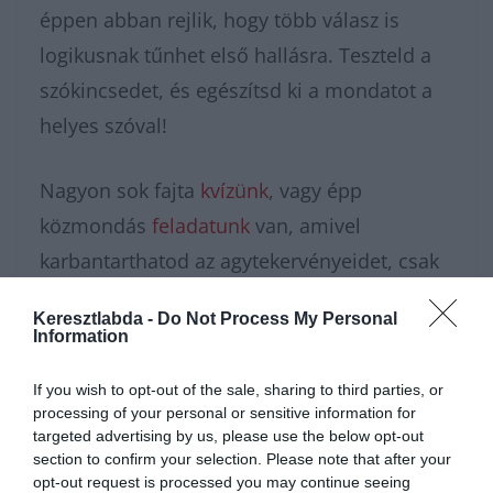
éppen abban rejlik, hogy több válasz is
logikusnak tűnhet első hallásra. Teszteld a
szókincsedet, és egészítsd ki a mondatot a
helyes szóval!
Nagyon sok fajta
kvízünk
, vagy épp
közmondás
feladatunk
van, amivel
karbantarthatod az agytekervényeidet, csak
nézz körül nálunk és további
érdekes napi
Keresztlabda -
Do Not Process My Personal
feladatok
at találhatsz!
Information
If you wish to opt-out of the sale, sharing to third parties, or
processing of your personal or sensitive information for
targeted advertising by us, please use the below opt-out
section to confirm your selection. Please note that after your
opt-out request is processed you may continue seeing