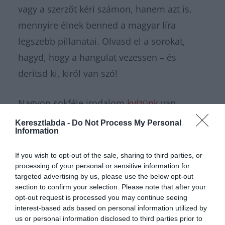
vagy a szerzőt kéri számon, hanem azt is,
mennyire élnek benned a magyar líra
legszebb pillanatai. Olvasd el a sorokat,
hagyd, hogy a hangulat vezessen – és
derítsd ki, kiről van szó!
Nagyon sokféle irodalom
kvízünk
van,
amivel karbantarthatod az
Keresztlabda -
Do Not Process My Personal
Information
agytekervényeidet, csak nézz körül nálunk
és
további érdekes napi játékokat találhatsz.
If you wish to opt-out of the sale, sharing to third parties, or
processing of your personal or sensitive information for
targeted advertising by us, please use the below opt-out
section to confirm your selection. Please note that after your
opt-out request is processed you may continue seeing
interest-based ads based on personal information utilized by
us or personal information disclosed to third parties prior to