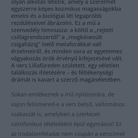
olyan alkotás létezik, amely a szerelmet
egyszerre képes kozmikus magasságokba
emelni és a biológiai lét legapróbb
rezdüléseivel ábrázolni. Ez a mű a
szenvedély himnusza: a költő a „rejtett
csillagrendszertől” a „megkövesült
csigaházig” ívelő metaforákkal vall
érzelmeiről, és minden sora az egyetemes
vágyakozás örök érvényű kifejezésévé vált.
A vers Lillafüreden született, egy véletlen
találkozás ihletésére – és féltékenységi
drámát is kavart a szerző magánéletében.
Sokan emlékeznek a mű nyitósorára, de
vajon felismered-e a vers belső, vallomásos
szakaszát is, amelyben a szerkezet
szimfonikus tételekként épül egymásra? Ez
az irodalomfeladat nem csupán a verscímet