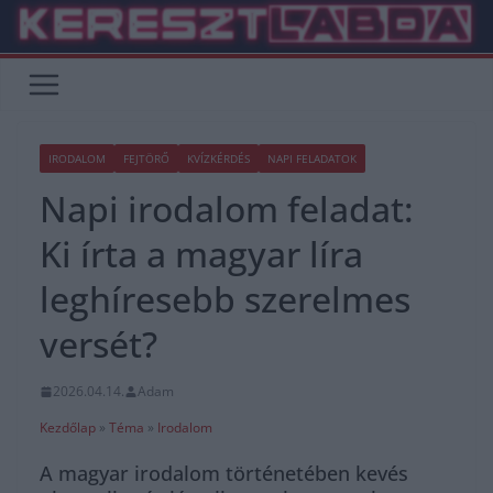
Skip
to
content
IRODALOM
FEJTÖRŐ
KVÍZKÉRDÉS
NAPI FELADATOK
Napi irodalom feladat:
Ki írta a magyar líra
leghíresebb szerelmes
versét?
2026.04.14.
Adam
Kezdőlap
»
Téma
»
Irodalom
A magyar irodalom történetében kevés