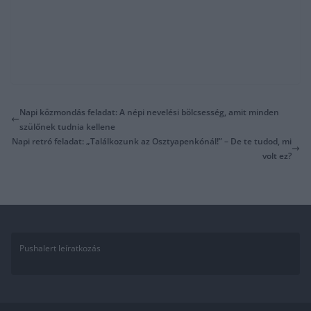
Napi közmondás feladat: A népi nevelési bölcsesség, amit minden
szülőnek tudnia kellene
Napi retró feladat: „Találkozunk az Osztyapenkónál!” – De te tudod, mi
volt ez?
Pushalert leíratkozás