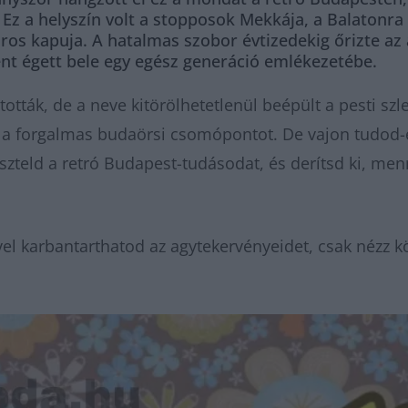
Ez a helyszín volt a stopposok Mekkája, a Balatonra 
os kapuja. A hatalmas szobor évtizedekig őrizte az
nt égett bele egy egész generáció emlékezetébe.
ították, de a neve kitörölhetetlenül beépült a pesti sz
t a forgalmas budaörsi csomópontot. De vajon tudod-
teld a retró Budapest-tudásodat, és derítsd ki, menn
el karbantarthatod az agytekervényeidet, csak nézz k