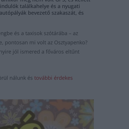
indulók találkahelye és a nyugati
 autópályák bevezető szakaszát, és
lengbe és a taxisok szótárába – az
e, pontosan mi volt az Osztyapenko?
yire jól ismered a főváros eltűnt
örül nálunk és
további érdekes