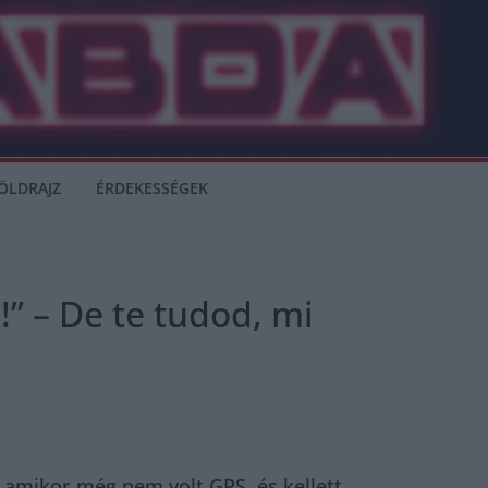
ÖLDRAJZ
ÉRDEKESSÉGEK
” – De te tudod, mi
 amikor még nem volt GPS, és kellett