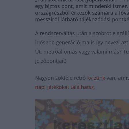
egy biztos pont, amit mindenki ismer. 
országrészből érkezők számára a fővár
messziről látható tájékozódási pontké
A rendszerváltás után a szobrot elszáll
idősebb generáció ma is így nevezi az
Út, metróállomás vagy valami más? Tesz
jelzőpontjait!
Nagyon sokféle retró
kvízünk
van, amiv
napi játékokat találhatsz.