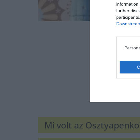
information 
further disc
participants
Downstream 
Persona
Mi volt az Osztyapenko