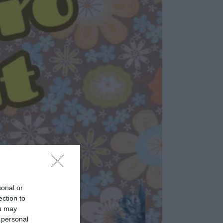
sonal or
ection to
ou may
 personal