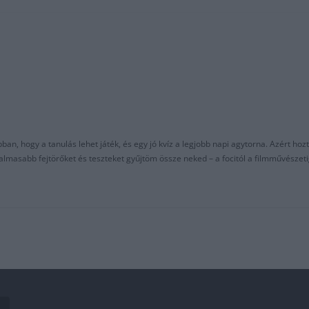
an, hogy a tanulás lehet játék, és egy jó kvíz a legjobb napi agytorna. Azért hozt
asabb fejtörőket és teszteket gyűjtöm össze neked – a focitól a filmművészeti