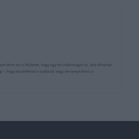
am létre ezt a felületet, hogy egy kis vidámságot és 'aha-élményt'
g –, hogy tesztelhesd a tudásod, vagy versenyezhess a