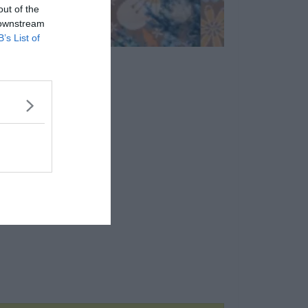
out of the
 downstream
B’s List of