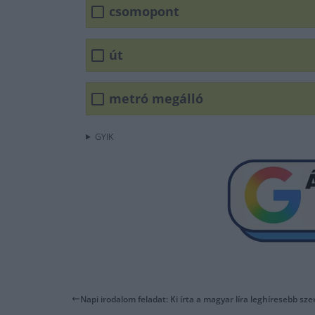
csomopont
út
metró megálló
GYIK
Napi irodalom feladat: Ki írta a magyar líra leghíresebb sz