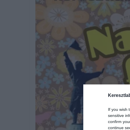
Keresztla
If you wish 
sensitive in
confirm you
continue se