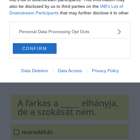
Hirdetés
also be disclosed by us to third parties on the
IAB’s List of
Downstream Participants
that may further disclose it to other
third parties.
Personal Data Processing Opt Outs
CONFIRM
Data Deletion
Data Access
Privacy Policy
A farkas a _____ elhányja,
de a szokását nem.
maradékát