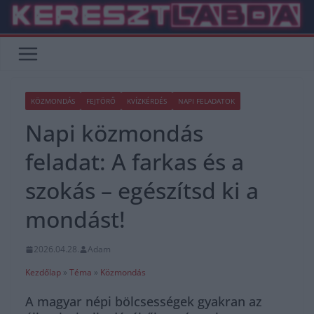
Skip
to
content
KÖZMONDÁS
FEJTÖRŐ
KVÍZKÉRDÉS
NAPI FELADATOK
Napi közmondás
feladat: A farkas és a
szokás – egészítsd ki a
mondást!
2026.04.28.
Adam
Kezdőlap
»
Téma
»
Közmondás
A magyar népi bölcsességek gyakran az