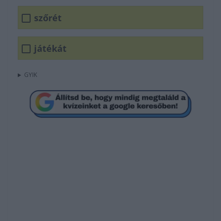
szőrét
játékát
GYIK