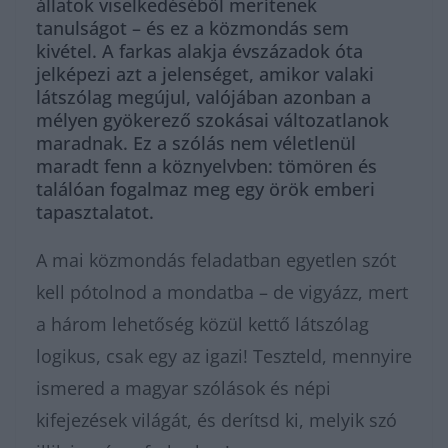
állatok viselkedéséből merítenek
tanulságot – és ez a közmondás sem
kivétel. A farkas alakja évszázadok óta
jelképezi azt a jelenséget, amikor valaki
látszólag megújul, valójában azonban a
mélyen gyökerező szokásai változatlanok
maradnak. Ez a szólás nem véletlenül
maradt fenn a köznyelvben: tömören és
találóan fogalmaz meg egy örök emberi
tapasztalatot.
A mai közmondás feladatban egyetlen szót
kell pótolnod a mondatba – de vigyázz, mert
a három lehetőség közül kettő látszólag
logikus, csak egy az igazi! Teszteld, mennyire
ismered a magyar szólások és népi
kifejezések világát, és derítsd ki, melyik szó