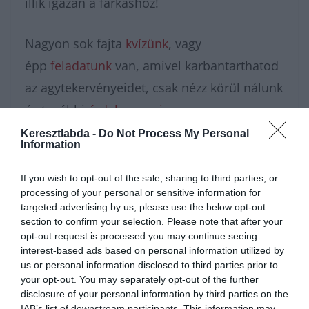
illik igazán a farkashoz!
Nagyon sok fajta
kvízünk
, vagy
épp
feladatunk
van, amivel karbantarthatod
az agytekervényeidet, csak nézz körül nálunk
és további
érdekes napi
feladatok
at találhatsz!
Keresztlabda -
Do Not Process My Personal
Information
If you wish to opt-out of the sale, sharing to third parties, or
processing of your personal or sensitive information for
targeted advertising by us, please use the below opt-out
section to confirm your selection. Please note that after your
opt-out request is processed you may continue seeing
interest-based ads based on personal information utilized by
us or personal information disclosed to third parties prior to
your opt-out. You may separately opt-out of the further
disclosure of your personal information by third parties on the
IAB’s list of downstream participants. This information may