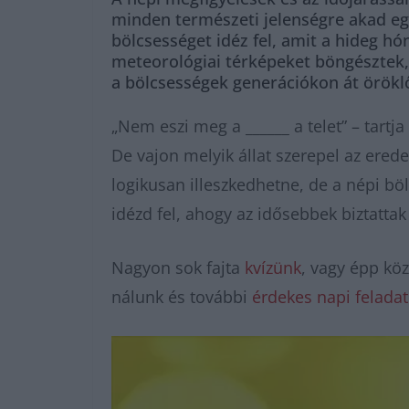
minden természeti jelenségre akad eg
bölcsességet idéz fel, amit a hideg h
meteorológiai térképeket böngésztek, 
a bölcsességek generációkon át örökl
„Nem eszi meg a ______ a telet” – tartj
De vajon melyik állat szerepel az ered
logikusan illeszkedhetne, de a népi b
idézd fel, ahogy az idősebbek biztattak 
Nagyon sok fajta
kvízünk
, vagy épp k
nálunk és további
érdekes napi felada