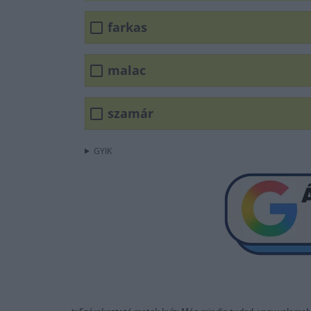
farkas
malac
szamár
GYIK