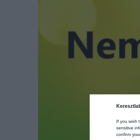
Keresztla
If you wish 
sensitive in
confirm you