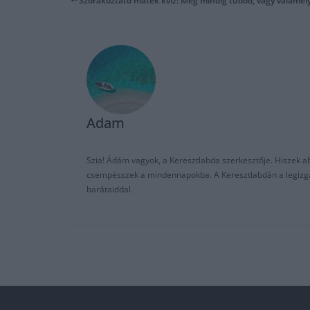
Szórakoztató matek kvíz: Még mindig tudod, vagy valamelyi
Adam
Szia! Ádám vagyok, a Keresztlabda szerkesztője. Hiszek abb
csempésszek a mindennapokba. A Keresztlabdán a legizgalm
barátaiddal.