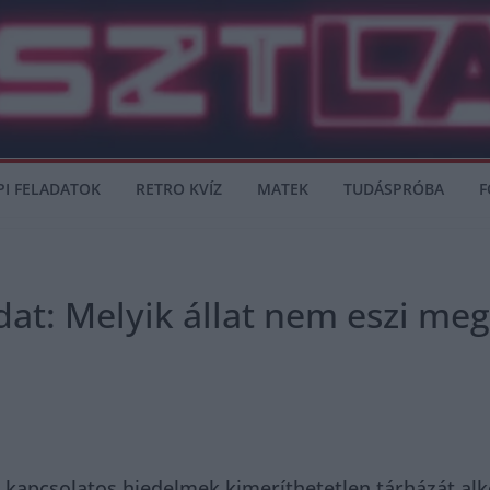
PI FELADATOK
RETRO KVÍZ
MATEK
TUDÁSPRÓBA
F
t: Melyik állat nem eszi meg 
l kapcsolatos hiedelmek kimeríthetetlen tárházát alk