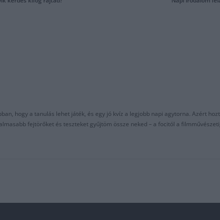
k kérdés kifog rajtad?
Napi irodalom fel
an, hogy a tanulás lehet játék, és egy jó kvíz a legjobb napi agytorna. Azért hozt
asabb fejtörőket és teszteket gyűjtöm össze neked – a focitól a filmművészeti