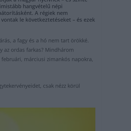
imistább hangvételű népi
bátorításként. A régiek nem
 vontak le következtetéseket – és ezek
árás, a fagy és a hó nem tart örökké.
agy az ordas farkas? Mindhárom
 februári, márciusi zimankós napokra,
ytekervényeidet, csak nézz körül