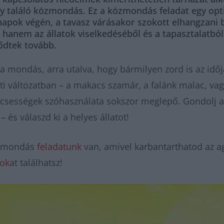
y találó közmondás. Ez a közmondás feladat egy opt
ónapok végén, a tavasz várásakor szokott elhangzani 
hanem az állatok viselkedéséből és a tapasztalatból
ődtek tovább.
a a mondás, arra utalva, hogy bármilyen zord is az időj
eti változatban – a makacs szamár, a falánk malac, v
ölcsességek szóhasználata sokszor meglepő. Gondolj a
– és válaszd ki a helyes állatot!
özmondás
feladatunk
van, amivel karbantarthatod az ag
tok
at találhatsz!