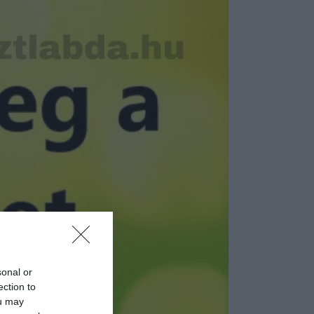
sonal or
ection to
ou may