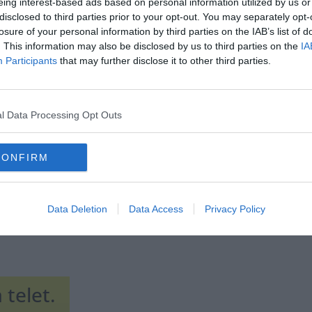
eing interest-based ads based on personal information utilized by us or
disclosed to third parties prior to your opt-out. You may separately opt-
losure of your personal information by third parties on the IAB’s list of
. This information may also be disclosed by us to third parties on the
IA
Participants
that may further disclose it to other third parties.
Hirdetés
l Data Processing Opt Outs
CONFIRM
Data Deletion
Data Access
Privacy Policy
 telet.