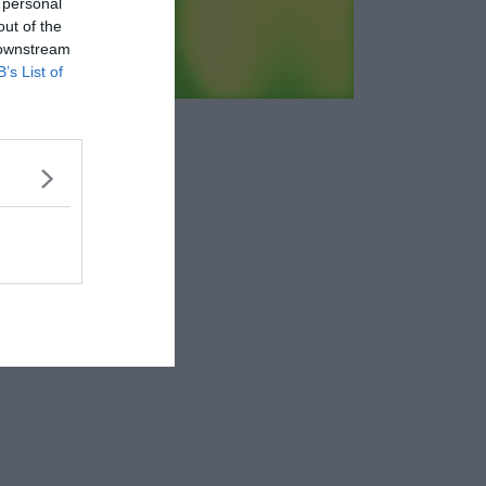
 personal
out of the
 downstream
B’s List of