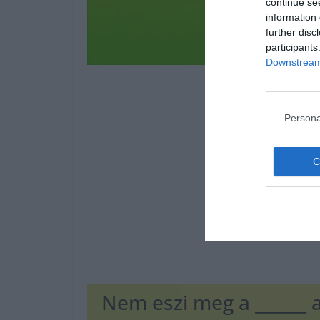
continue se
information 
further disc
participants
Downstream 
Persona
Nem eszi meg a ______ a