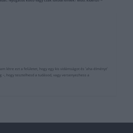
adat: Nyugatos költő vagy csak iskolai emlék? Most kiderül!
am létre ezt a felületet, hogy egy kis vidámságot és 'aha-élményt'
g –, hogy tesztelhesd a tudásod, vagy versenyezhess a