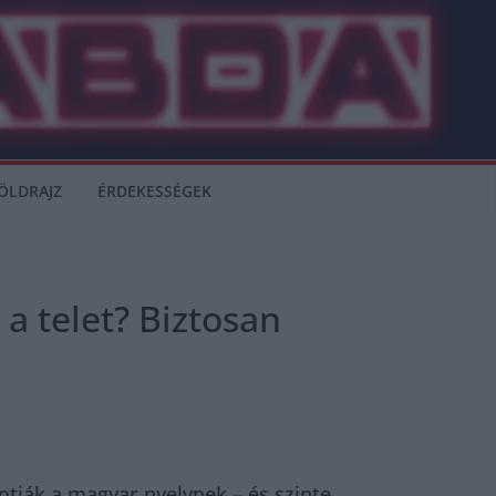
ÖLDRAJZ
ÉRDEKESSÉGEK
a telet? Biztosan
otják a magyar nyelvnek – és szinte