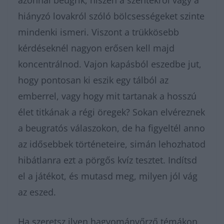
azonnal beugrik, hiszen a szentekről vagy a
hiányzó lovakról szóló bölcsességeket szinte
mindenki ismeri. Viszont a trükkösebb
kérdéseknél nagyon erősen kell majd
koncentrálnod. Vajon kapásból eszedbe jut,
hogy pontosan ki eszik egy tálból az
emberrel, vagy hogy mit tartanak a hosszú
élet titkának a régi öregek? Sokan elvéreznek
a beugratós válaszokon, de ha figyeltél anno
az idősebbek történeteire, simán lehozhatod
hibátlanra ezt a pörgős kvíz tesztet. Indítsd
el a játékot, és mutasd meg, milyen jól vág
az eszed.
Ha szeretsz ilyen hagyományőrző témákon