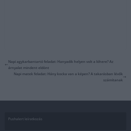
Napi agykarbantartó feladat: Hanyadik helyen volt a lóhere? Az
árnyalat mindent eldönt
Napi matek feladat: Hány kocka van a képen? A takarásban lévők
számítanak
Pushalert leíratkozás