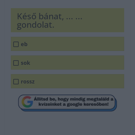
Késő bánat, ... ...
gondolat.
eb
sok
rossz