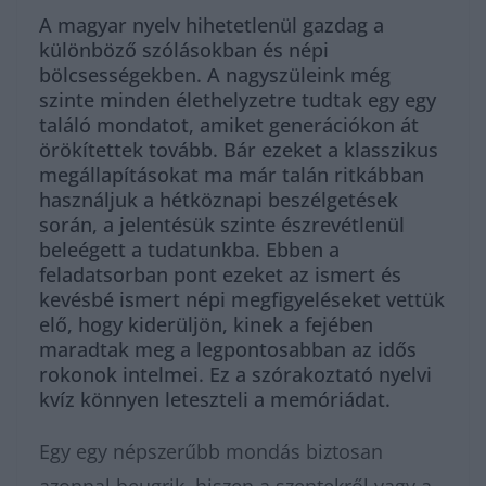
A magyar nyelv hihetetlenül gazdag a
különböző szólásokban és népi
bölcsességekben. A nagyszüleink még
szinte minden élethelyzetre tudtak egy egy
találó mondatot, amiket generációkon át
örökítettek tovább. Bár ezeket a klasszikus
megállapításokat ma már talán ritkábban
használjuk a hétköznapi beszélgetések
során, a jelentésük szinte észrevétlenül
beleégett a tudatunkba. Ebben a
feladatsorban pont ezeket az ismert és
kevésbé ismert népi megfigyeléseket vettük
elő, hogy kiderüljön, kinek a fejében
maradtak meg a legpontosabban az idős
rokonok intelmei. Ez a szórakoztató nyelvi
kvíz könnyen leteszteli a memóriádat.
Egy egy népszerűbb mondás biztosan