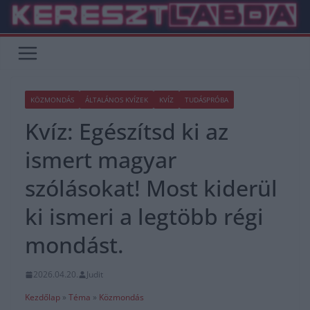
Skip
to
content
KÖZMONDÁS
ÁLTALÁNOS KVÍZEK
KVÍZ
TUDÁSPRÓBA
Kvíz: Egészítsd ki az
ismert magyar
szólásokat! Most kiderül
ki ismeri a legtöbb régi
mondást.
2026.04.20.
Judit
Kezdőlap
»
Téma
»
Közmondás