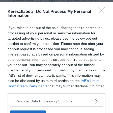
agyalni és szívesen dumálnál másokkal is,
Keresztlabda -
Do Not Process My Personal
ugorj be a
Kvízkuckó Facebook
Information
csoportunkba
! Odabent egy klassz közösség
If you wish to opt-out of the sale, sharing to third parties, or
vár, és minden nap bekerül valami új kvíz a
processing of your personal or sensitive information for
tagoknak. Ha pörgetnéd tovább a
targeted advertising by us, please use the below opt-out
section to confirm your selection. Please note that after your
kérdéseket, a
tudáspróba
rovatunkban
opt-out request is processed you may continue seeing
interest-based ads based on personal information utilized by
bőven találsz még mit kitölteni. Ha inkább
us or personal information disclosed to third parties prior to
lazítanál a nagy agytorna után, a
your opt-out. You may separately opt-out of the further
disclosure of your personal information by third parties on the
Keresztlabda YouTube csatornája
is nyitva
IAB’s list of downstream participants. This information may
áll egy kis videózásra.
also be disclosed by us to third parties on the
IAB’s List of
Downstream Participants
that may further disclose it to other
third parties.
Personal Data Processing Opt Outs