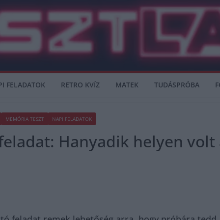
PI FELADATOK
RETRO KVÍZ
MATEK
TUDÁSPRÓBA
F
MEMÓRIA TESZT
NAPI FELADATOK
eladat: Hanyadik helyen volt 
tó feladat remek lehetőség arra, hogy próbára tedd 