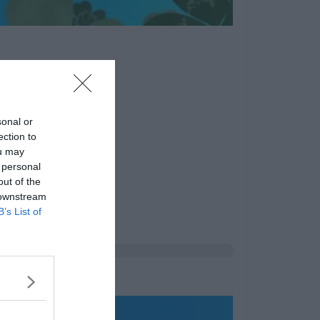
sonal or
ection to
ou may
 personal
out of the
 downstream
B’s List of