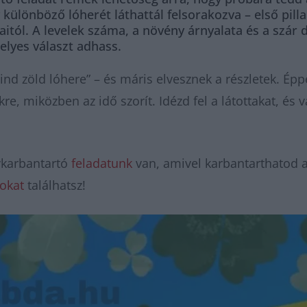
különböző lóherét láthattál felsorakozva – első pil
aitól. A levelek száma, a növény árnyalata és a szár
elyes választ adhass.
nd zöld lóhere” – és máris elvesznek a részletek. Épp
kre, miközben az idő szorít. Idézd fel a látottakat, és
ykarbantartó
feladatunk
van, amivel karbantarthatod a
tokat
találhatsz!