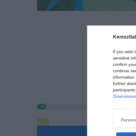
Keresztla
If you wish 
sensitive in
confirm you
continue se
information 
further disc
participants
Downstream 
0%
Persona