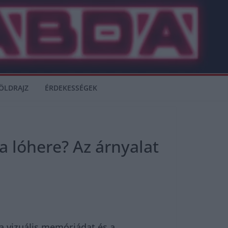
ÖLDRAJZ
ÉRDEKESSÉGEK
a lóhere? Az árnyalat
a vizuális memóriádat és a