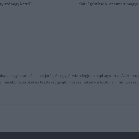
gy szó vagy kettő?
Kvíz: Egészítsd ki az ismert magya
an, hogy a tanulás lehet játék, és egy jó kvíz a legjobb napi agytorna. Azért hozt
asabb fejtörőket és teszteket gyűjtöm össze neked – a focitól a filmművészeti