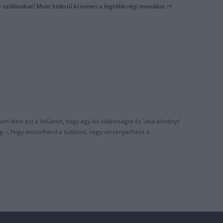
r szólásokat! Most kiderül ki ismeri a legtöbb régi mondást.
am létre ezt a felületet, hogy egy kis vidámságot és 'aha-élményt'
g –, hogy tesztelhesd a tudásod, vagy versenyezhess a