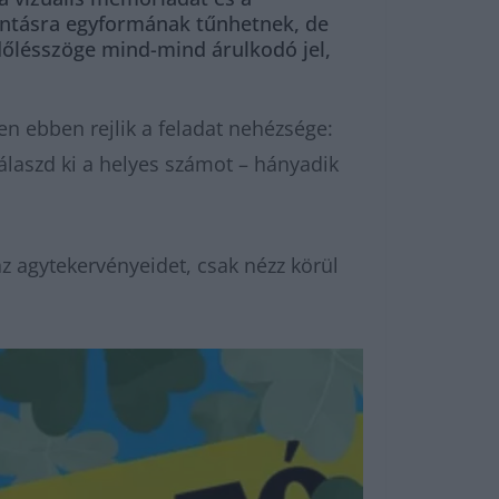
lantásra egyformának tűnhetnek, de
 dőlésszöge mind-mind árulkodó jel,
en ebben rejlik a feladat nehézsége:
 válaszd ki a helyes számot – hányadik
z agytekervényeidet, csak nézz körül