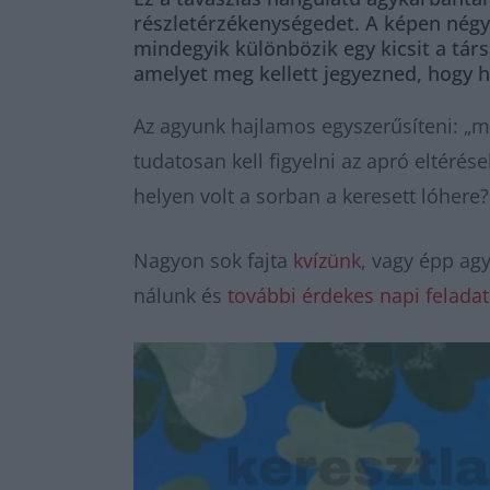
részletérzékenységedet. A képen négy 
mindegyik különbözik egy kicsit a társ
amelyet meg kellett jegyezned, hogy h
Az agyunk hajlamos egyszerűsíteni: „mi
tudatosan kell figyelni az apró eltérése
helyen volt a sorban a keresett lóhere?
Nagyon sok fajta
kvízünk
, vagy épp ag
nálunk és
további érdekes napi felada