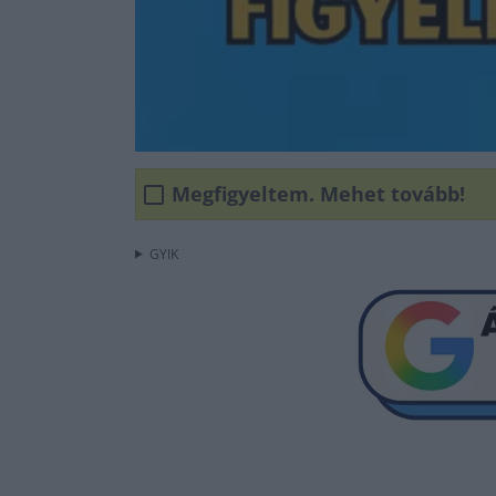
Megfigyeltem. Mehet tovább!
GYIK