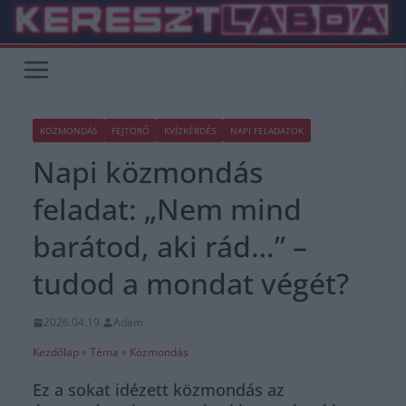
Skip
to
content
KÖZMONDÁS
FEJTÖRŐ
KVÍZKÉRDÉS
NAPI FELADATOK
Napi közmondás
feladat: „Nem mind
barátod, aki rád…” –
tudod a mondat végét?
2026.04.19.
Adam
Kezdőlap
»
Téma
»
Közmondás
Ez a sokat idézett közmondás az