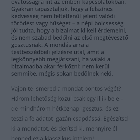
óvatosságra int az emberi kapcsolatokban.
Gyakran tapasztaljuk, hogy a felszínes
kedvesség nem feltétlenül jelent valódi
törődést vagy hűséget – a népi bölcsesség
jól tudta, hogy a bizalmat ki kell érdemelni,
és nem szabad bedőlni az első megtévesztő
gesztusnak. A mondás arra a
testbeszédbeli jelzésre utal, amit a
legkönnyebb megjátszani, ha valaki a
bizalmadba akar férkőzni: nem kerül
semmibe, mégis sokan bedőlnek neki.
Vajon te ismered a mondat pontos végét?
Három lehetőség közül csak egy illik bele –
de mindhárom hétköznapi gesztus, és ez
teszi a feladatot igazán csapdássá. Egészítsd
ki a mondatot, és derítsd ki, mennyire él
benned ez a klasszikus intelem!