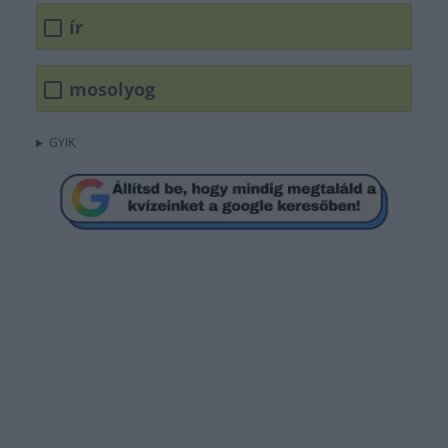
ír
mosolyog
GYIK