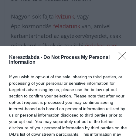
Nagyon sok fajta
kvízünk
, vagy
épp közmondás
feladatunk
van, amivel
karbantarthatod az agytekervényeidet, csak
nézz körül nálunk és további
érdekes napi
feladatok
at találhatsz!
Keresztlabda -
Do Not Process My Personal
Information
If you wish to opt-out of the sale, sharing to third parties, or
processing of your personal or sensitive information for
targeted advertising by us, please use the below opt-out
section to confirm your selection. Please note that after your
opt-out request is processed you may continue seeing
interest-based ads based on personal information utilized by
us or personal information disclosed to third parties prior to
your opt-out. You may separately opt-out of the further
disclosure of your personal information by third parties on the
IAB’s list of downstream participants. This information may