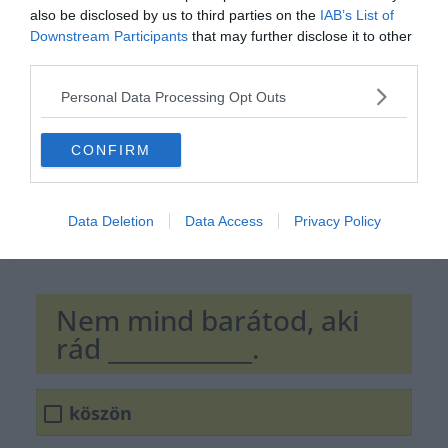
Hirdetés
also be disclosed by us to third parties on the
IAB’s List of
Downstream Participants
that may further disclose it to other
third parties.
Personal Data Processing Opt Outs
CONFIRM
Data Deletion
Data Access
Privacy Policy
Nem mind barátod, aki
rád ____________.
köszön