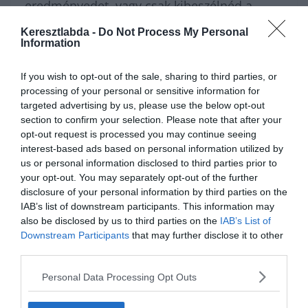
eredményedet, vagy csak kibeszélnéd a
trükkös kifejezéseket más játékosokkal,
Keresztlabda -
Do Not Process My Personal
Information
várunk szeretettel a
Kvízkuckó Facebook
csoport
elkötelezett tagjai között. Ha pedig
If you wish to opt-out of the sale, sharing to third parties, or
processing of your personal or sensitive information for
inkább hátradőlnél egy kicsit a komoly
targeted advertising by us, please use the below opt-out
koncentráció után, keresd fel a
Keresztlabda
section to confirm your selection. Please note that after your
opt-out request is processed you may continue seeing
YouTube csatorna
felületét a pihentető és
interest-based ads based on personal information utilized by
látványos videókért.
us or personal information disclosed to third parties prior to
your opt-out. You may separately opt-out of the further
disclosure of your personal information by third parties on the
IAB’s list of downstream participants. This information may
also be disclosed by us to third parties on the
IAB’s List of
Downstream Participants
that may further disclose it to other
third parties.
Personal Data Processing Opt Outs