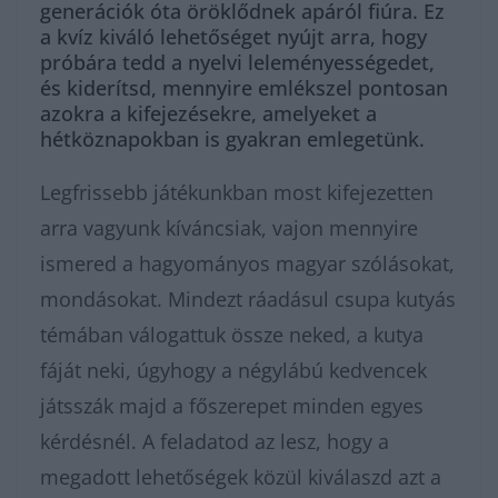
generációk óta öröklődnek apáról fiúra. Ez
a kvíz kiváló lehetőséget nyújt arra, hogy
próbára tedd a nyelvi leleményességedet,
és kiderítsd, mennyire emlékszel pontosan
azokra a kifejezésekre, amelyeket a
hétköznapokban is gyakran emlegetünk.
Legfrissebb játékunkban most kifejezetten
arra vagyunk kíváncsiak, vajon mennyire
ismered a hagyományos magyar szólásokat,
mondásokat. Mindezt ráadásul csupa kutyás
témában válogattuk össze neked, a kutya
fáját neki, úgyhogy a négylábú kedvencek
játsszák majd a főszerepet minden egyes
kérdésnél. A feladatod az lesz, hogy a
megadott lehetőségek közül kiválaszd azt a