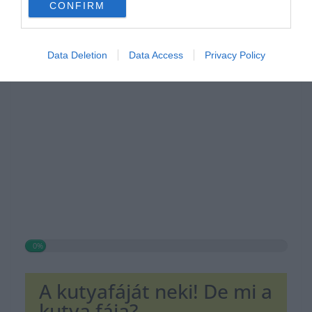
CONFIRM
Hirdetés
Data Deletion
Data Access
Privacy Policy
0%
A kutyafáját neki! De mi a
kutya fája?