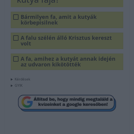
Bármilyen fa, amit a kutyák
körbepisilnek
A falu szélén álló Krisztus kereszt
volt
A fa, amihez a kutyát annak idején
az udvaron kikötötték
Kérdések
GYIK