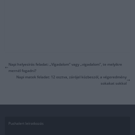
Napi helyesírás feladat: „Vígadalom” vagy „vigadalom”, te melyikre
mernél fogadni?
Napi matek feladat: 12 osztva, zárójel közbeszól, a végeredmény
sokakat sokkol
Pushalert leíratkozás