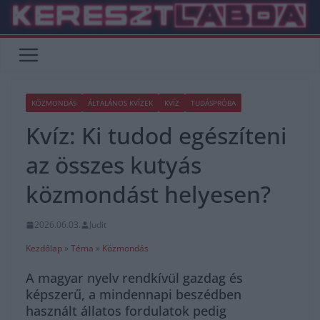
Skip
to
content
KÖZMONDÁS
ÁLTALÁNOS KVÍZEK
KVÍZ
TUDÁSPRÓBA
Kvíz: Ki tudod egészíteni
az összes kutyás
közmondást helyesen?
2026.06.03.
Judit
Kezdőlap
»
Téma
»
Közmondás
A magyar nyelv rendkívül gazdag és
képszerű, a mindennapi beszédben
használt állatos fordulatok pedig