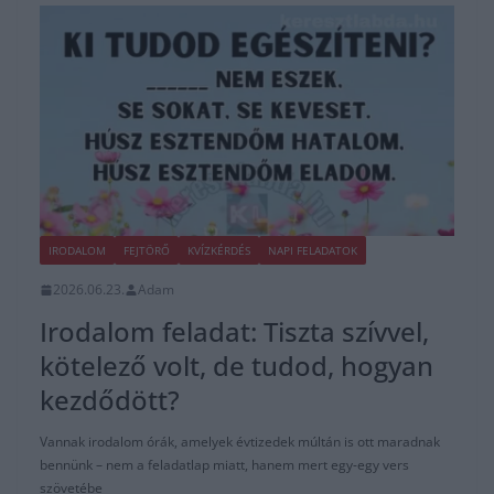
IRODALOM
FEJTÖRŐ
KVÍZKÉRDÉS
NAPI FELADATOK
2026.06.23.
Adam
Irodalom feladat: Tiszta szívvel,
kötelező volt, de tudod, hogyan
kezdődött?
Vannak irodalom órák, amelyek évtizedek múltán is ott maradnak
bennünk – nem a feladatlap miatt, hanem mert egy-egy vers
szövetébe