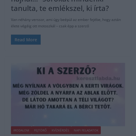
tanulta, te emlékszel, ki írta?
Van néhány verssor, ami úgy beépül az ember fejébe, hogy aztán
élete végéig ott motoszkál – csak épp a szerző
Read More
IRODALOM
FEJTÖRŐ
KVÍZKÉRDÉS
NAPI FELADATOK