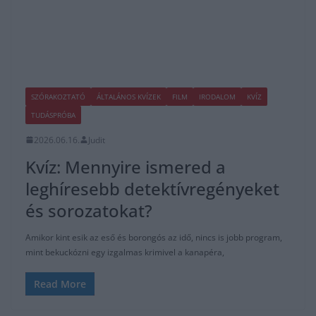
SZÓRAKOZTATÓ
ÁLTALÁNOS KVÍZEK
FILM
IRODALOM
KVÍZ
TUDÁSPRÓBA
2026.06.16.
Judit
Kvíz: Mennyire ismered a
leghíresebb detektívregényeket
és sorozatokat?
Amikor kint esik az eső és borongós az idő, nincs is jobb program,
mint bekuckózni egy izgalmas krimivel a kanapéra,
Read More