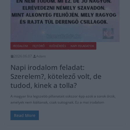
IRODALOM
FEJTÖRŐ
KVÍZKÉRDÉS
NAPI FELADATOK
2026.06.07.
Adam
Napi irodalom feladat:
Szerelem?, kötelező volt, de
tudod, kinek a tolla?
A magyar líra legszebb pillanatait sokszor épp azok a sorok őrzik,
amelyek nem kiáltanak, csak suttognak. Ez a mai irodalom
Read More