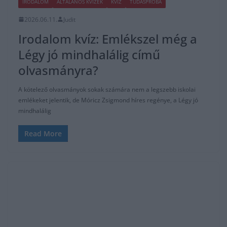
IRODALOM
ÁLTALÁNOS KVÍZEK
KVÍZ
TUDÁSPRÓBA
2026.06.11.
Judit
Irodalom kvíz: Emlékszel még a
Légy jó mindhalálig című
olvasmányra?
A kötelező olvasmányok sokak számára nem a legszebb iskolai
emlékeket jelentik, de Móricz Zsigmond híres regénye, a Légy jó
mindhalálig
Read More