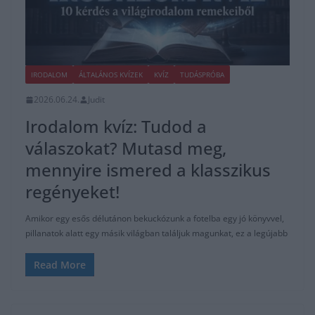
IRODALOM
ÁLTALÁNOS KVÍZEK
KVÍZ
TUDÁSPRÓBA
2026.06.24.
Judit
Irodalom kvíz: Tudod a
válaszokat? Mutasd meg,
mennyire ismered a klasszikus
regényeket!
Amikor egy esős délutánon bekuckózunk a fotelba egy jó könyvvel,
pillanatok alatt egy másik világban találjuk magunkat, ez a legújabb
Read More