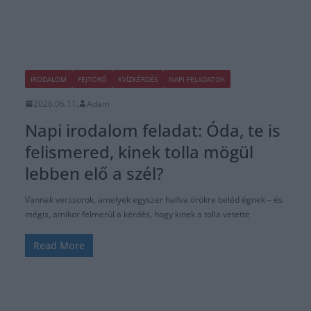
IRODALOM
FEJTÖRŐ
KVÍZKÉRDÉS
NAPI FELADATOK
2026.06.11.
Adam
Napi irodalom feladat: Óda, te is
felismered, kinek tolla mögül
lebben elő a szél?
Vannak verssorok, amelyek egyszer hallva örökre beléd égnek – és
mégis, amikor felmerül a kérdés, hogy kinek a tolla vetette
Read More