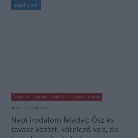
Read More
IRODALOM
FEJTÖRŐ
KVÍZKÉRDÉS
NAPI FELADATOK
2026.06.10.
Adam
Napi irodalom feladat: Ősz és
tavasz között, kötelező volt, de