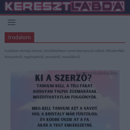
Skip
to
content
Irodalom
Irodalom témájú kvízek, későbbiekben ismeretterjesztő cikkek. Mindenféle
könyvekről, regényekről, versekről, novellákról.