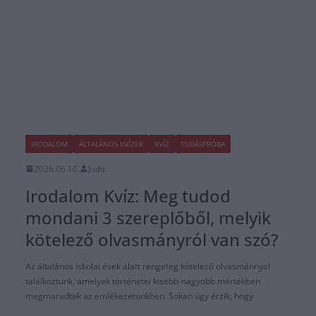
IRODALOM
ÁLTALÁNOS KVÍZEK
KVÍZ
TUDÁSPRÓBA
2026.06.10.
Judit
Irodalom Kvíz: Meg tudod
mondani 3 szereplőből, melyik
kötelező olvasmányról van szó?
Az általános iskolai évek alatt rengeteg kötelező olvasmánnyal
találkoztunk, amelyek történetei kisebb-nagyobb mértékben
megmaradtak az emlékezetünkben. Sokan úgy érzik, hogy