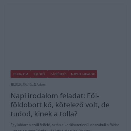
IRODALOM
FEJTÖRŐ
KVÍZKÉRDÉS
NAPI FELADATOK
2026.06.15.
Adam
Napi irodalom feladat: Föl-
földobott kő, kötelező volt, de
tudod, kinek a tolla?
Egy kődarab száll felfelé, aztán elkerülhetetlenül visszahull a földre
– ez az egyszerű fizikai kép lett a magyar líra egyik