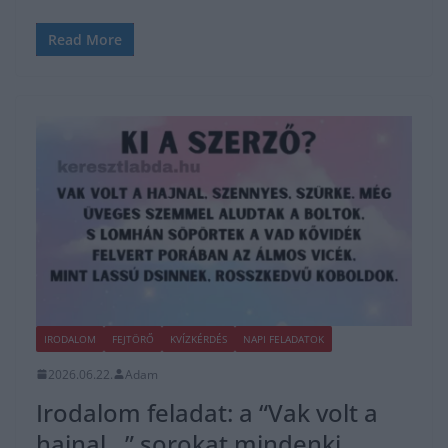
Read More
IRODALOM
FEJTÖRŐ
KVÍZKÉRDÉS
NAPI FELADATOK
2026.06.22.
Adam
Irodalom feladat: a “Vak volt a
hajnal…” sorokat mindenki