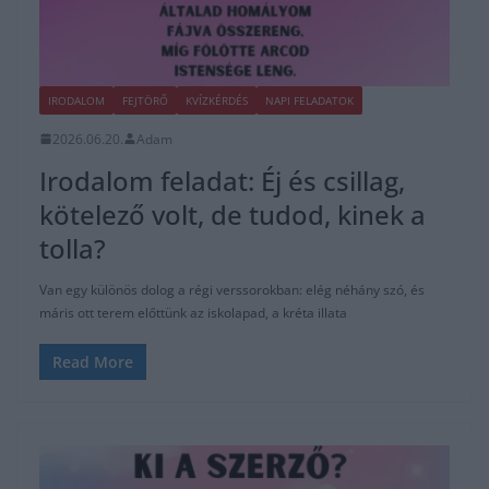
IRODALOM
FEJTÖRŐ
KVÍZKÉRDÉS
NAPI FELADATOK
2026.06.20.
Adam
Irodalom feladat: Éj és csillag,
kötelező volt, de tudod, kinek a
tolla?
Van egy különös dolog a régi verssorokban: elég néhány szó, és
máris ott terem előttünk az iskolapad, a kréta illata
Read More