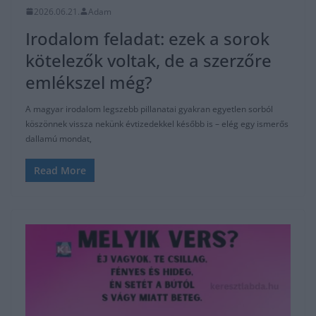
2026.06.21.
Adam
Irodalom feladat: ezek a sorok
kötelezők voltak, de a szerzőre
emlékszel még?
A magyar irodalom legszebb pillanatai gyakran egyetlen sorból
köszönnek vissza nekünk évtizedekkel később is – elég egy ismerős
dallamú mondat,
Read More