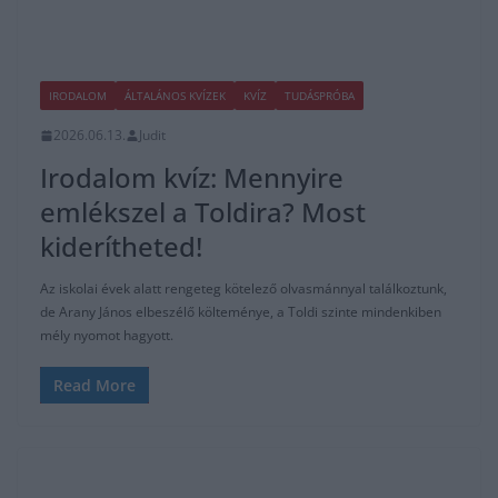
IRODALOM
ÁLTALÁNOS KVÍZEK
KVÍZ
TUDÁSPRÓBA
2026.06.13.
Judit
Irodalom kvíz: Mennyire
emlékszel a Toldira? Most
kiderítheted!
Az iskolai évek alatt rengeteg kötelező olvasmánnyal találkoztunk,
de Arany János elbeszélő költeménye, a Toldi szinte mindenkiben
mély nyomot hagyott.
Read More