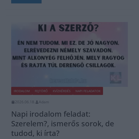
IRODALOM
FEJTÖRŐ
KVÍZKÉRDÉS
NAPI FELADATOK
2026.06.18.
Adam
Napi irodalom feladat:
Szerelem?, ismerős sorok, de
tudod, ki írta?