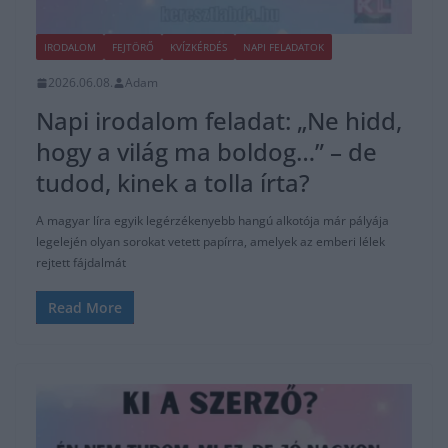
IRODALOM
FEJTÖRŐ
KVÍZKÉRDÉS
NAPI FELADATOK
2026.06.08.
Adam
Napi irodalom feladat: „Ne hidd,
hogy a világ ma boldog…” – de
tudod, kinek a tolla írta?
A magyar líra egyik legérzékenyebb hangú alkotója már pályája
legelején olyan sorokat vetett papírra, amelyek az emberi lélek
rejtett fájdalmát
Read More