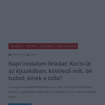
IRODALOM
FEJTÖRŐ
KVÍZKÉRDÉS
NAPI FELADATOK
2026.06.12.
Adam
Napi irodalom feladat: Kocsi-út
az éjszakában, kötelező volt, de
tudod, kinek a tolla?
A magyar líra legfélelmetesebb sorai nem a hangzatosságukkal,
hanem a csöndjükkel söpörnek le a lábadról. Ez az irodalom feladat
éppen