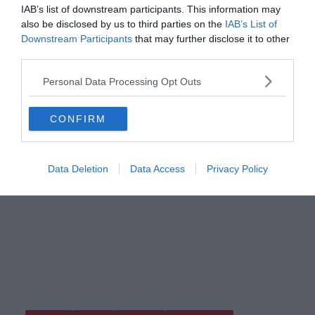
IAB’s list of downstream participants. This information may
sokan félreismernek
also be disclosed by us to third parties on the
IAB’s List of
Downstream Participants
that may further disclose it to other
A magyar líra egyik legmeghatóbb vallomása egy egyszerűnek tűnő
third parties.
kérdéssel kezdődik – mégis, ha valaki elolvassa, nehéz elfelejteni.
Juhász Gyula
Personal Data Processing Opt Outs
Read More
CONFIRM
Data Deletion
Data Access
Privacy Policy