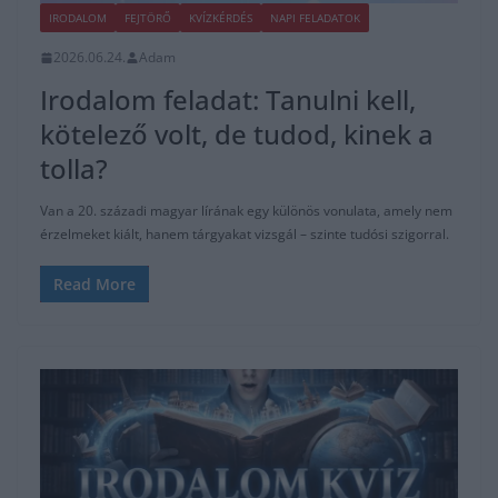
IRODALOM
FEJTÖRŐ
KVÍZKÉRDÉS
NAPI FELADATOK
2026.06.24.
Adam
Irodalom feladat: Tanulni kell,
kötelező volt, de tudod, kinek a
tolla?
Van a 20. századi magyar lírának egy különös vonulata, amely nem
érzelmeket kiált, hanem tárgyakat vizsgál – szinte tudósi szigorral.
Read More