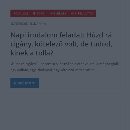
IRODALOM
FEJTÖRŐ
KVÍZKÉRDÉS
NAPI FELADATOK
2026.06.16.
Adam
Napi irodalom feladat: Húzd rá
cigány, kötelező volt, de tudod,
kinek a tolla?
„Húzd rá cigány” – három szó, és máris előtör valami a mélységből:
egy dallam, egy iskolapad, egy kötelező vers emléke.
Read More