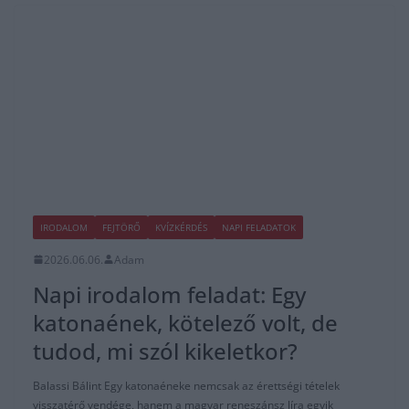
IRODALOM
FEJTÖRŐ
KVÍZKÉRDÉS
NAPI FELADATOK
2026.06.06.
Adam
Napi irodalom feladat: Egy
katonaének, kötelező volt, de
tudod, mi szól kikeletkor?
Balassi Bálint Egy katonaéneke nemcsak az érettségi tételek
visszatérő vendége, hanem a magyar reneszánsz líra egyik