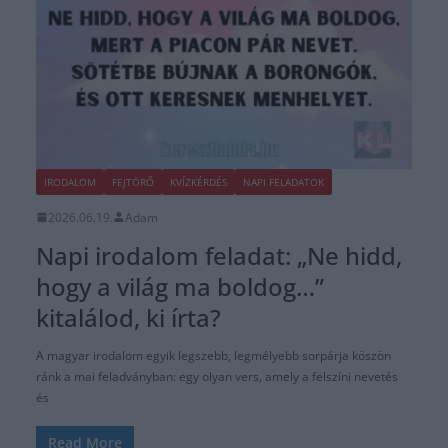
IRODALOM
FEJTÖRŐ
KVÍZKÉRDÉS
NAPI FELADATOK
2026.06.19.
Adam
Napi irodalom feladat: „Ne hidd,
hogy a világ ma boldog…”
kitalálod, ki írta?
A magyar irodalom egyik legszebb, legmélyebb sorpárja köszön
ránk a mai feladványban: egy olyan vers, amely a felszíni nevetés
és
Read More