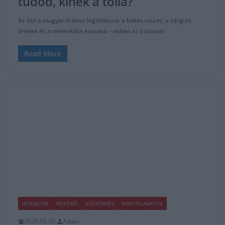
tudod, kinek a tolla?
Az ősz a magyar lírában legtöbbször a békés szüret, a sárguló
levelek és a melankólia évszaka – ebben az irodalom
Read More
IRODALOM
FEJTÖRŐ
KVÍZKÉRDÉS
NAPI FELADATOK
2026.06.09.
Adam