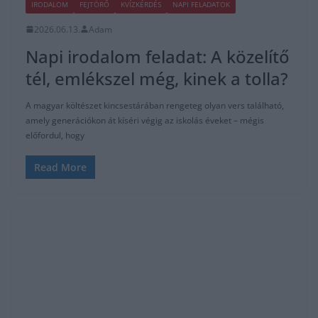
IRODALOM
FEJTÖRŐ
KVÍZKÉRDÉS
NAPI FELADATOK
2026.06.13.
Adam
Napi irodalom feladat: A közelítő
tél, emlékszel még, kinek a tolla?
A magyar költészet kincsestárában rengeteg olyan vers található,
amely generációkon át kíséri végig az iskolás éveket – mégis
előfordul, hogy
Read More