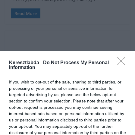
Read More
Keresztlabda -
Do Not Process My Personal
Information
If you wish to opt-out of the sale, sharing to third parties, or
processing of your personal or sensitive information for
targeted advertising by us, please use the below opt-out
section to confirm your selection. Please note that after your
IRODALOM
FEJTÖRŐ
KVÍZKÉRDÉS
NAPI FELADATOK
opt-out request is processed you may continue seeing
interest-based ads based on personal information utilized by
2026.06.14.
Adam
us or personal information disclosed to third parties prior to
Napi irodalom feladat: Milyen
your opt-out. You may separately opt-out of the further
volt…? – Juhász Gyula verse, amit
disclosure of your personal information by third parties on the