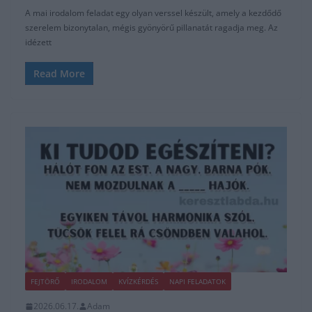
A mai irodalom feladat egy olyan verssel készült, amely a kezdődő
szerelem bizonytalan, mégis gyönyörű pillanatát ragadja meg. Az
idézett
Read More
FEJTÖRŐ
IRODALOM
KVÍZKÉRDÉS
NAPI FELADATOK
2026.06.17.
Adam