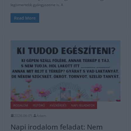
legismertebb gyöngyszeme is. A
Read More
IRODALOM
FEJTÖRŐ
KVÍZKÉRDÉS
NAPI FELADATOK
2026.06.05.
Adam
Napi irodalom feladat: Nem