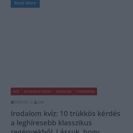
Read More
KVÍZ
ÁLTALÁNOS KVÍZEK
IRODALOM
TUDÁSPRÓBA
2026.06.12.
Judit
Irodalom kvíz: 10 trükkös kérdés
a leghíresebb klasszikus
regényekből. Lássuk, hogy