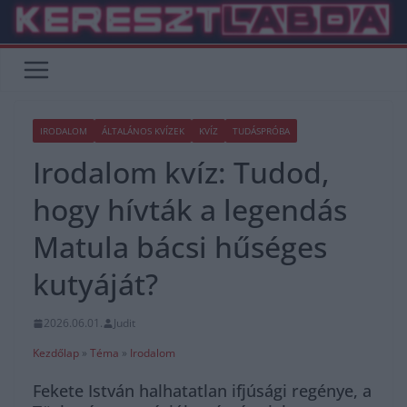
Skip
to
content
IRODALOM
ÁLTALÁNOS KVÍZEK
KVÍZ
TUDÁSPRÓBA
Irodalom kvíz: Tudod,
hogy hívták a legendás
Matula bácsi hűséges
kutyáját?
2026.06.01.
Judit
Kezdőlap
»
Téma
»
Irodalom
Fekete István halhatatlan ifjúsági regénye, a