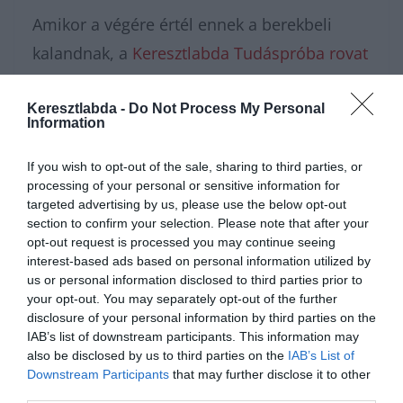
Amikor a végére értél ennek a berekbeli
kalandnak, a
Keresztlabda Tudáspróba rovat
oldalán még rengeteg irodalmi és
szórakoztató kvíz vár rád. Ne tartsd
Keresztlabda -
Do Not Process My Personal
Information
magadban az elért eredményt, lépj be a
Kvízkuckó Facebook csoport
közösségébe,
If you wish to opt-out of the sale, sharing to third parties, or
processing of your personal or sensitive information for
és mutasd meg a többieknek, hogyan
targeted advertising by us, please use the below opt-out
teljesítettél! A komoly fejtörők után pedig a
section to confirm your selection. Please note that after your
opt-out request is processed you may continue seeing
Keresztlabda YouTube csatorna
izgalmas
interest-based ads based on personal information utilized by
us or personal information disclosed to third parties prior to
videóival könnyedén kikapcsolódhatsz a nap
your opt-out. You may separately opt-out of the further
hátralévő részében.
disclosure of your personal information by third parties on the
IAB’s list of downstream participants. This information may
also be disclosed by us to third parties on the
IAB’s List of
Downstream Participants
that may further disclose it to other
third parties.