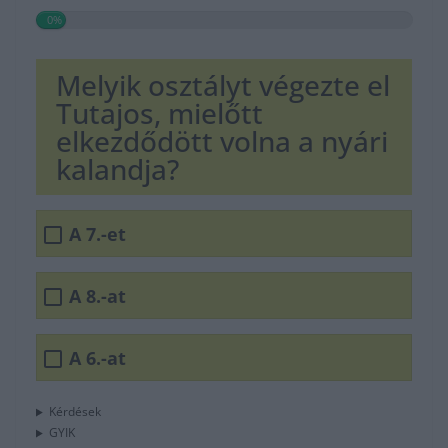
0%
Melyik osztályt végezte el
Tutajos, mielőtt
elkezdődött volna a nyári
kalandja?
A 7.-et
A 8.-at
A 6.-at
Kérdések
GYIK