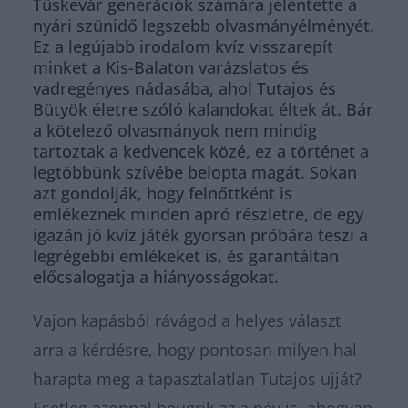
Tüskevár generációk számára jelentette a
nyári szünidő legszebb olvasmányélményét.
Ez a legújabb irodalom kvíz visszarepít
minket a Kis-Balaton varázslatos és
vadregényes nádasába, ahol Tutajos és
Bütyök életre szóló kalandokat éltek át. Bár
a kötelező olvasmányok nem mindig
tartoztak a kedvencek közé, ez a történet a
legtöbbünk szívébe belopta magát. Sokan
azt gondolják, hogy felnőttként is
emlékeznek minden apró részletre, de egy
igazán jó kvíz játék gyorsan próbára teszi a
legrégebbi emlékeket is, és garantáltan
előcsalogatja a hiányosságokat.
Vajon kapásból rávágod a helyes választ
arra a kérdésre, hogy pontosan milyen hal
harapta meg a tapasztalatlan Tutajos ujját?