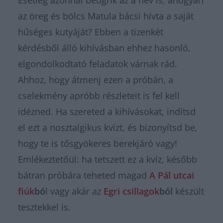
Esetleg azonnal beugrik az a név is, ahogyan
az öreg és bölcs Matula bácsi hívta a saját
hűséges kutyáját? Ebben a tizenkét
kérdésből álló kihívásban ehhez hasonló,
elgondolkodtató feladatok várnak rád.
Ahhoz, hogy átmenj ezen a próbán, a
cselekmény apróbb részleteit is fel kell
idézned. Ha szereted a kihívásokat, indítsd
el ezt a nosztalgikus kvízt, és bizonyítsd be,
hogy te is tősgyökeres berekjáró vagy!
Emlékeztetőül: ha tetszett ez a kvíz, később
bátran próbára teheted magad
A Pál utcai
fiúk
bó
l vagy akár az
Egri csillagok
ból
készült
tesztekkel is.