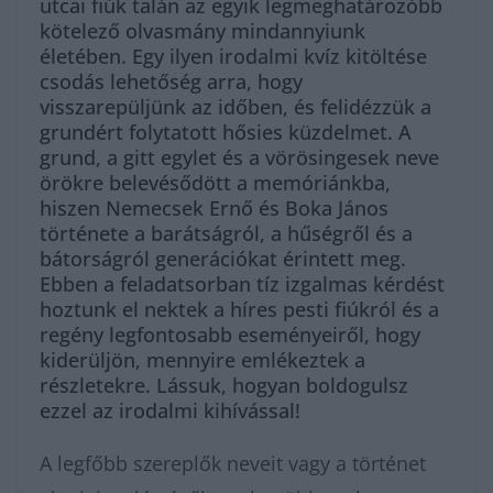
utcai fiúk talán az egyik legmeghatározóbb
kötelező olvasmány mindannyiunk
életében. Egy ilyen irodalmi kvíz kitöltése
csodás lehetőség arra, hogy
visszarepüljünk az időben, és felidézzük a
grundért folytatott hősies küzdelmet. A
grund, a gitt egylet és a vörösingesek neve
örökre belevésődött a memóriánkba,
hiszen Nemecsek Ernő és Boka János
története a barátságról, a hűségről és a
bátorságról generációkat érintett meg.
Ebben a feladatsorban tíz izgalmas kérdést
hoztunk el nektek a híres pesti fiúkról és a
regény legfontosabb eseményeiről, hogy
kiderüljön, mennyire emlékeztek a
részletekre. Lássuk, hogyan boldogulsz
ezzel az irodalmi kihívással!
A legfőbb szereplők neveit vagy a történet