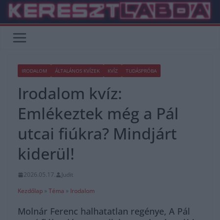
Skip
to
content
IRODALOM
ÁLTALÁNOS KVÍZEK
KVÍZ
TUDÁSPRÓBA
Irodalom kvíz:
Emlékeztek még a Pál
utcai fiúkra? Mindjárt
kiderül!
2026.05.17.
Judit
Kezdőlap
»
Téma
»
Irodalom
Molnár Ferenc halhatatlan regénye, A Pál