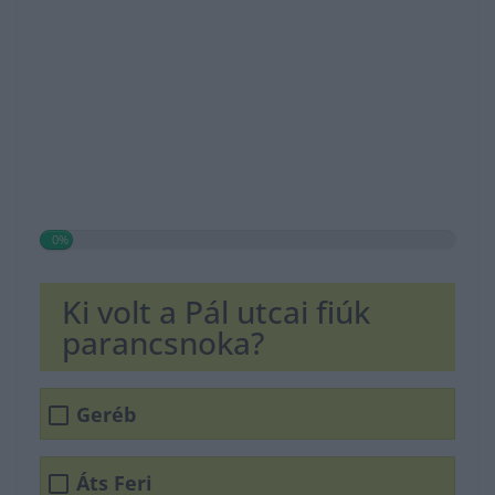
0%
Ki volt a Pál utcai fiúk
parancsnoka?
Geréb
Áts Feri