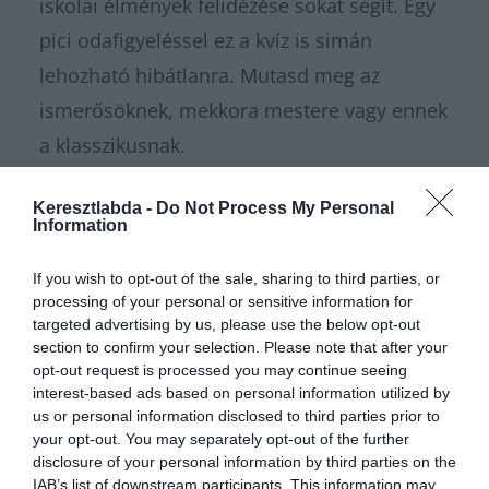
iskolai élmények felidézése sokat segít. Egy
pici odafigyeléssel ez a kvíz is simán
lehozható hibátlanra. Mutasd meg az
ismerősöknek, mekkora mestere vagy ennek
a klasszikusnak.
Ha szeretsz ilyen irodalmi témákon agyalni,
Keresztlabda -
Do Not Process My Personal
Information
és szívesen dumálnál a kötelező
olvasmányokról másokkal, ugorj be a
If you wish to opt-out of the sale, sharing to third parties, or
processing of your personal or sensitive information for
Kvízkuckó Facebook csoportunkba
! Odabent
targeted advertising by us, please use the below opt-out
egy nagyszerű közösség vár, és minden
section to confirm your selection. Please note that after your
opt-out request is processed you may continue seeing
napra jut valami új izgalmas kvíz a tagoknak.
interest-based ads based on personal information utilized by
Ha pedig rögtön pörgetnéd tovább a
us or personal information disclosed to third parties prior to
your opt-out. You may separately opt-out of the further
kérdéseket, a
tudáspróba
rovatunkban
disclosure of your personal information by third parties on the
IAB’s list of downstream participants. This information may