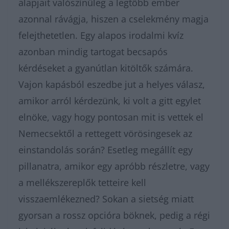
alapjait valószínűleg a legtöbb ember
azonnal rávágja, hiszen a cselekmény magja
felejthetetlen. Egy alapos irodalmi kvíz
azonban mindig tartogat becsapós
kérdéseket a gyanútlan kitöltők számára.
Vajon kapásból eszedbe jut a helyes válasz,
amikor arról kérdezünk, ki volt a gitt egylet
elnöke, vagy hogy pontosan mit is vettek el
Nemecsektől a rettegett vörösingesek az
einstandolás során? Esetleg megállít egy
pillanatra, amikor egy apróbb részletre, vagy
a mellékszereplők tetteire kell
visszaemlékezned? Sokan a sietség miatt
gyorsan a rossz opcióra böknek, pedig a régi