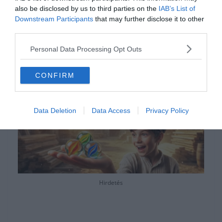
rengeteg tesztet találsz. Ha inkább pihennél
also be disclosed by us to third parties on the
IAB’s List of
egy kicsit a sok fejtörés után, a
Keresztlabda
Downstream Participants
that may further disclose it to other
third parties.
YouTube csatornája
is nyitva áll előtted egy
kis videózásra.
Personal Data Processing Opt Outs
CONFIRM
Data Deletion
Data Access
Privacy Policy
Hirdetés