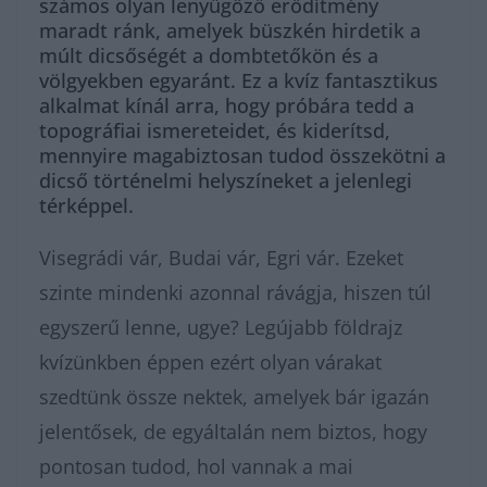
számos olyan lenyűgöző erődítmény
maradt ránk, amelyek büszkén hirdetik a
múlt dicsőségét a dombtetőkön és a
völgyekben egyaránt. Ez a kvíz fantasztikus
alkalmat kínál arra, hogy próbára tedd a
topográfiai ismereteidet, és kiderítsd,
mennyire magabiztosan tudod összekötni a
dicső történelmi helyszíneket a jelenlegi
térképpel.
Visegrádi vár, Budai vár, Egri vár. Ezeket
szinte mindenki azonnal rávágja, hiszen túl
egyszerű lenne, ugye? Legújabb földrajz
kvízünkben éppen ezért olyan várakat
szedtünk össze nektek, amelyek bár igazán
jelentősek, de egyáltalán nem biztos, hogy
pontosan tudod, hol vannak a mai