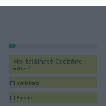
0%
Hol található Csobánc
vára?
Gyulakeszi
Hatvan