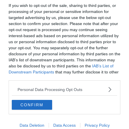
vizuális és szórakoztató tartalmakkal
If you wish to opt-out of the sale, sharing to third parties, or
kapcsolódnál ki, kövesd a
Keresztlabda
processing of your personal or sensitive information for
targeted advertising by us, please use the below opt-out
YouTube csatorna
adásait.
section to confirm your selection. Please note that after your
opt-out request is processed you may continue seeing
interest-based ads based on personal information utilized by
us or personal information disclosed to third parties prior to
your opt-out. You may separately opt-out of the further
disclosure of your personal information by third parties on the
IAB’s list of downstream participants. This information may
also be disclosed by us to third parties on the
IAB’s List of
Downstream Participants
that may further disclose it to other
third parties.
Personal Data Processing Opt Outs
Hirdetés
CONFIRM
Data Deletion
Data Access
Privacy Policy