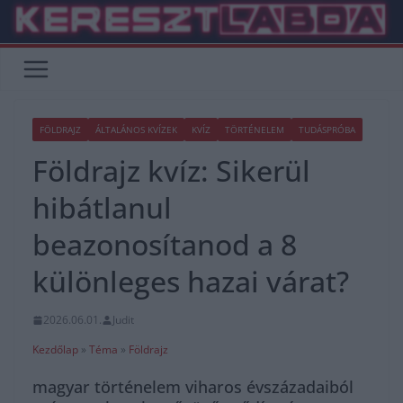
Skip
to
content
FÖLDRAJZ
ÁLTALÁNOS KVÍZEK
KVÍZ
TÖRTÉNELEM
TUDÁSPRÓBA
Földrajz kvíz: Sikerül
hibátlanul
beazonosítanod a 8
különleges hazai várat?
2026.06.01.
Judit
Kezdőlap
»
Téma
»
Földrajz
magyar történelem viharos évszázadaiból