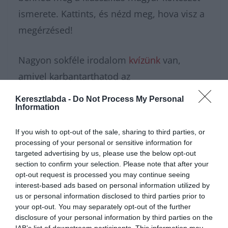
ismerete. Kattints, és nézd meg, hova visz a
megérzésed!
Nagyon sokféle irodalom
kvízünk
van,
amivel karbantarthatod az
agytekervényeidet, csak nézz körül nálunk
Keresztlabda -
Do Not Process My Personal
Information
és
további érdekes napi játékokat találhatsz.
If you wish to opt-out of the sale, sharing to third parties, or
processing of your personal or sensitive information for
targeted advertising by us, please use the below opt-out
section to confirm your selection. Please note that after your
opt-out request is processed you may continue seeing
interest-based ads based on personal information utilized by
us or personal information disclosed to third parties prior to
your opt-out. You may separately opt-out of the further
disclosure of your personal information by third parties on the