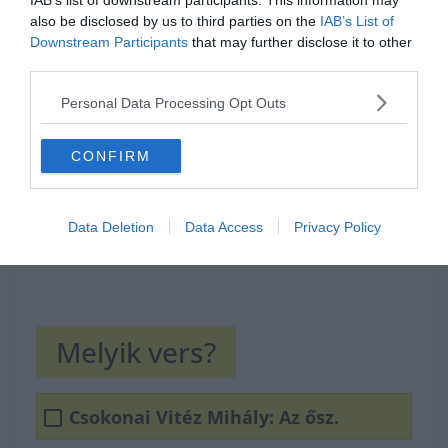
IAB’s list of downstream participants. This information may
also be disclosed by us to third parties on the
IAB’s List of
Hirdetés
Downstream Participants
that may further disclose it to other
third parties.
Personal Data Processing Opt Outs
CONFIRM
Data Deletion
Data Access
Privacy Policy
Melyik vers?
Csokonai Vitéz Mihály: Az ősz.