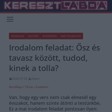
Skip
to
content
IRODALOM
FEJTÖRŐ
KVÍZKÉRDÉS
NAPI FELADATOK
Irodalom feladat: Ősz és
tavasz között, tudod,
kinek a tolla?
2026.07.05.
Adam
Kezdőlap
»
Téma
»
Irodalom
Van, hogy egy vers nem csak elmesél egy
évszakot, hanem szinte átönti a testünkbe.
Ez a mai irodalom feladat pontosan ilyen: