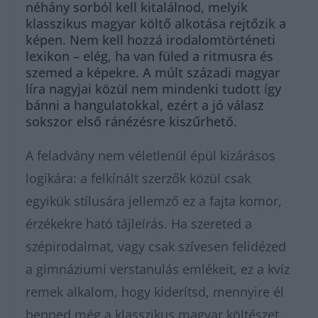
néhány sorból kell kitalálnod, melyik
klasszikus magyar költő alkotása rejtőzik a
képen. Nem kell hozzá irodalomtörténeti
lexikon – elég, ha van füled a ritmusra és
szemed a képekre. A múlt századi magyar
líra nagyjai közül nem mindenki tudott így
bánni a hangulatokkal, ezért a jó válasz
sokszor első ránézésre kiszűrhető.
A feladvány nem véletlenül épül kizárásos
logikára: a felkínált szerzők közül csak
egyikük stílusára jellemző ez a fajta komor,
érzékekre ható tájleírás. Ha szereted a
szépirodalmat, vagy csak szívesen felidézed
a gimnáziumi verstanulás emlékeit, ez a kvíz
remek alkalom, hogy kiderítsd, mennyire él
benned még a klasszikus magyar költészet