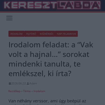
Skip
to
content
IRODALOM
FEJTÖRŐ
KVÍZKÉRDÉS
NAPI FELADATOK
Irodalom feladat: a “Vak
volt a hajnal…” sorokat
mindenki tanulta, te
emlékszel, ki írta?
2026.06.22.
Adam
Kezdőlap
»
Téma
»
Irodalom
Van néhány verssor, ami úgy beépül az