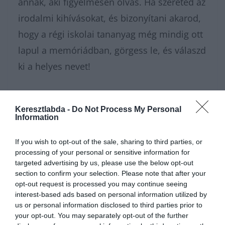
annak, aki figyelmesen olvas. Ha szereted az
irodalmi kihívásokat, és bizonyítani akarod,
hogy a régi iskolai tananyag még mindig ott
lapul a memóriádban, görgess le, és válaszd
ki a helyes nevet!
Nagyon sokféle irodalom
kvízünk
van,
Keresztlabda -
Do Not Process My Personal
amivel karbantarthatod az
Information
agytekervényeidet, csak nézz körül nálunk
If you wish to opt-out of the sale, sharing to third parties, or
és
további érdekes napi játékokat találhatsz.
processing of your personal or sensitive information for
targeted advertising by us, please use the below opt-out
section to confirm your selection. Please note that after your
opt-out request is processed you may continue seeing
interest-based ads based on personal information utilized by
us or personal information disclosed to third parties prior to
your opt-out. You may separately opt-out of the further