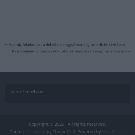
Földrajz feladat: ezt a dél-alföldi nagyvárost alig ismerik fel térképen
Retró feladat: a morcos doki, akinek beszólásait még ma is idézzük
Pushalert leíratkozás
Copyright © 2026
. All rights reserved.
Theme:
ColorMag
by ThemeGrill. Powered by
WordPress
.