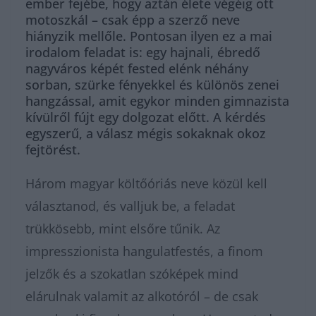
ember fejébe, hogy aztán élete végéig ott
motoszkál – csak épp a szerző neve
hiányzik mellőle. Pontosan ilyen ez a mai
irodalom feladat is: egy hajnali, ébredő
nagyváros képét fested elénk néhány
sorban, szürke fényekkel és különös zenei
hangzással, amit egykor minden gimnazista
kívülről fújt egy dolgozat előtt. A kérdés
egyszerű, a válasz mégis sokaknak okoz
fejtörést.
Három magyar költőóriás neve közül kell
választanod, és valljuk be, a feladat
trükkösebb, mint elsőre tűnik. Az
impresszionista hangulatfestés, a finom
jelzők és a szokatlan szóképek mind
elárulnak valamit az alkotóról – de csak