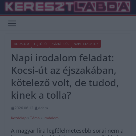
Skip
to
content
IRODALOM
FEJTÖRŐ
KVÍZKÉRDÉS
NAPI FELADATOK
Napi irodalom feladat:
Kocsi-út az éjszakában,
kötelező volt, de tudod,
kinek a tolla?
2026.06.12.
Adam
Kezdőlap
»
Téma
»
Irodalom
A magyar líra legfélelmetesebb sorai nem a