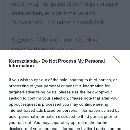
kopott meg. Ha igazán otthon vagy a magyar
irodalomban, ez a vers már az első
olvasásra elárul mindent a szerzőjéről.
Nagyon sokféle irodalom
kvízünk
van,
amivel karbantarthatod az
agytekervényeidet, csak nézz körül nálunk
Keresztlabda -
Do Not Process My Personal
Information
és
további érdekes napi játékokat találhatsz.
If you wish to opt-out of the sale, sharing to third parties, or
processing of your personal or sensitive information for
targeted advertising by us, please use the below opt-out
section to confirm your selection. Please note that after your
opt-out request is processed you may continue seeing
interest-based ads based on personal information utilized by
us or personal information disclosed to third parties prior to
your opt-out. You may separately opt-out of the further
disclosure of your personal information by third parties on the