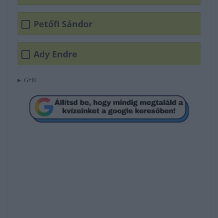
Petőfi Sándor
Ady Endre
GYIK