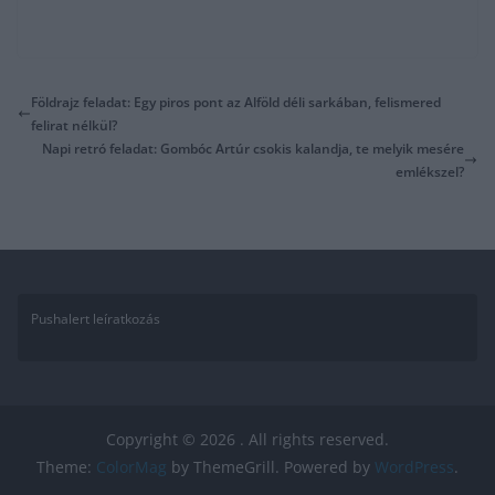
Földrajz feladat: Egy piros pont az Alföld déli sarkában, felismered
felirat nélkül?
Napi retró feladat: Gombóc Artúr csokis kalandja, te melyik mesére
emlékszel?
Pushalert leíratkozás
Copyright © 2026
. All rights reserved.
Theme:
ColorMag
by ThemeGrill. Powered by
WordPress
.