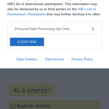
IAB’s list of downstream participants. This information may
also be disclosed by us to third parties on the
IAB’s List of
Hirdetés
Downstream Participants
that may further disclose it to other
third parties.
Personal Data Processing Opt Outs
CONFIRM
Data Deletion
Data Access
Privacy Policy
Ki a szerző?
Radnóti Miklós