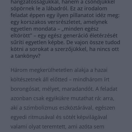
hangzatosságukkal, hanem a csöndjükkel
söpörnek le a lábadról. Ez az irodalom
feladat éppen egy ilyen pillanatot idéz meg:
egy korszakos versrészletet, amelynek
egyetlen mondata – „minden egész
eltörött” – egy egész generáció életérzését
sűríti egyetlen képbe. De vajon össze tudod
kötni a sorokat a szerzőjükkel, ha nincs ott
a tankönyv?
Három megkerülhetetlen alakja a hazai
költészetnek áll előtted – mindhárom írt
borongósat, mélyet, maradandót. A feladat
azonban csak egyikükre mutathat rá: arra,
aki a szimbolizmus eszköztárával, egészen
egyedi ritmusával és sötét képvilágával
valami olyat teremtett, ami azóta sem