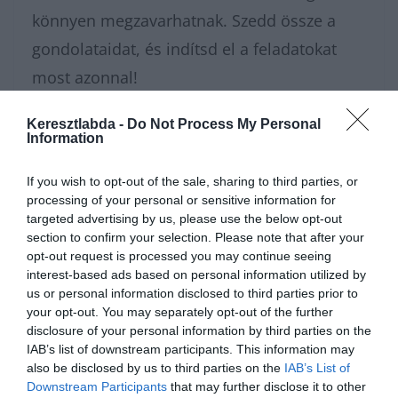
könnyen megzavarhatnak. Szedd össze a
gondolataidat, és indítsd el a feladatokat
most azonnal!
Keresztlabda -
Do Not Process My Personal
Amikor a végére értél ennek az irodalmi
Information
utazásnak, a
Keresztlabda Tudáspróba rovat
If you wish to opt-out of the sale, sharing to third parties, or
archívumában még rengeteg szuper kvíz vár
processing of your personal or sensitive information for
rád. Ne tartsd magadban az elért
targeted advertising by us, please use the below opt-out
section to confirm your selection. Please note that after your
eredményt, csatlakozz a
Kvízkuckó Facebook
opt-out request is processed you may continue seeing
csoport
közösségéhez, és vitasd meg a
interest-based ads based on personal information utilized by
us or personal information disclosed to third parties prior to
legjobb könyveket a többiekkel! A nagy
your opt-out. You may separately opt-out of the further
olvasás után pedig a
Keresztlabda YouTube
disclosure of your personal information by third parties on the
IAB’s list of downstream participants. This information may
csatorna
szórakoztató videóival könnyedén
also be disclosed by us to third parties on the
IAB’s List of
kikapcsolódhatsz a nap hátralévő részében.
Downstream Participants
that may further disclose it to other