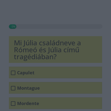
0%
Mi Júlia családneve a
Rómeó és Júlia című
tragédiában?
Capulet
Montague
Mordente