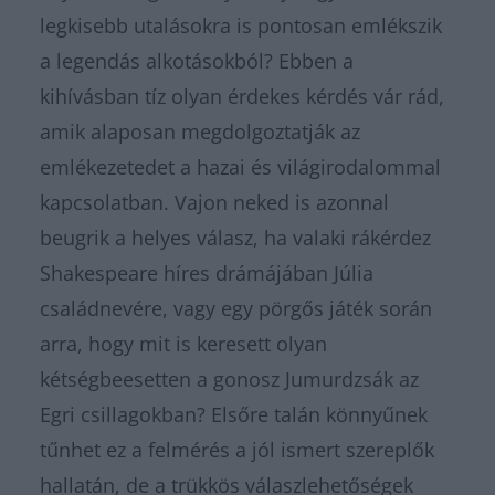
legkisebb utalásokra is pontosan emlékszik
a legendás alkotásokból? Ebben a
kihívásban tíz olyan érdekes kérdés vár rád,
amik alaposan megdolgoztatják az
emlékezetedet a hazai és világirodalommal
kapcsolatban. Vajon neked is azonnal
beugrik a helyes válasz, ha valaki rákérdez
Shakespeare híres drámájában Júlia
családnevére, vagy egy pörgős játék során
arra, hogy mit is keresett olyan
kétségbeesetten a gonosz Jumurdzsák az
Egri csillagokban? Elsőre talán könnyűnek
tűnhet ez a felmérés a jól ismert szereplők
hallatán, de a trükkös válaszlehetőségek