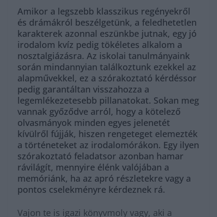
Amikor a legszebb klasszikus regényekről
és drámákról beszélgetünk, a feledhetetlen
karakterek azonnal eszünkbe jutnak, egy jó
irodalom kvíz pedig tökéletes alkalom a
nosztalgiázásra. Az iskolai tanulmányaink
során mindannyian találkoztunk ezekkel az
alapművekkel, ez a szórakoztató kérdéssor
pedig garantáltan visszahozza a
legemlékezetesebb pillanatokat. Sokan meg
vannak győződve arról, hogy a kötelező
olvasmányok minden egyes jelenetét
kívülről fújják, hiszen rengeteget elemezték
a történeteket az irodalomórákon. Egy ilyen
szórakoztató feladatsor azonban hamar
rávilágít, mennyire élénk valójában a
memóriánk, ha az apró részletekre vagy a
pontos cselekményre kérdeznek rá.
Vajon te is igazi könyvmoly vagy, aki a