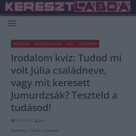
Skip
to
content
IRODALOM
ÁLTALÁNOS KVÍZEK
KVÍZ
TUDÁSPRÓBA
Irodalom kvíz: Tudod mi
volt Júlia családneve,
vagy mit keresett
Jumurdzsák? Teszteld a
tudásod!
2026.07.01.
Judit
Kezdőlap
»
Téma
»
Irodalom