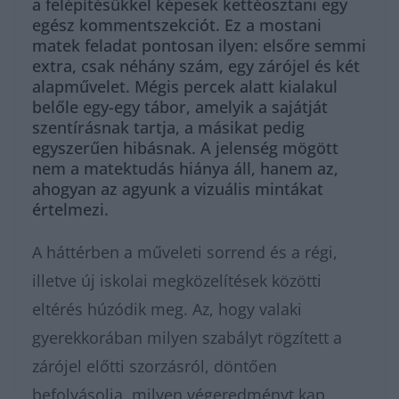
a felépítésükkel képesek kettéosztani egy
egész kommentszekciót. Ez a mostani
matek feladat pontosan ilyen: elsőre semmi
extra, csak néhány szám, egy zárójel és két
alapművelet. Mégis percek alatt kialakul
belőle egy-egy tábor, amelyik a sajátját
szentírásnak tartja, a másikat pedig
egyszerűen hibásnak. A jelenség mögött
nem a matektudás hiánya áll, hanem az,
ahogyan az agyunk a vizuális mintákat
értelmezi.
A háttérben a műveleti sorrend és a régi,
illetve új iskolai megközelítések közötti
eltérés húzódik meg. Az, hogy valaki
gyerekkorában milyen szabályt rögzített a
zárójel előtti szorzásról, döntően
befolyásolja, milyen végeredményt kap