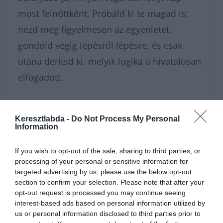
most felnőttként. Próbáld ki te magad is:
nézd meg figyelmesen az egyenletet,
gondold végig lépésről lépésre, és csak
utána derítsd ki, melyik logika a hivatalosan
elfogadott.
Nagyon sok fajta
kvízünk
, vagy épp matek
Keresztlabda -
Do Not Process My Personal
feladatunk
van, amivel karbantarthatod az
Information
agytekervényeidet, csak nézz körül nálunk és
If you wish to opt-out of the sale, sharing to third parties, or
további
érdekes napi feladatok
at találhatsz!
processing of your personal or sensitive information for
targeted advertising by us, please use the below opt-out
section to confirm your selection. Please note that after your
opt-out request is processed you may continue seeing
interest-based ads based on personal information utilized by
us or personal information disclosed to third parties prior to