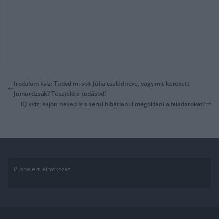
Irodalom kvíz: Tudod mi volt Júlia családneve, vagy mit keresett
Jumurdzsák? Teszteld a tudásod!
IQ kvíz: Vajon neked is sikerül hibátlanul megoldani a feladatokat?
Pushalert leíratkozás