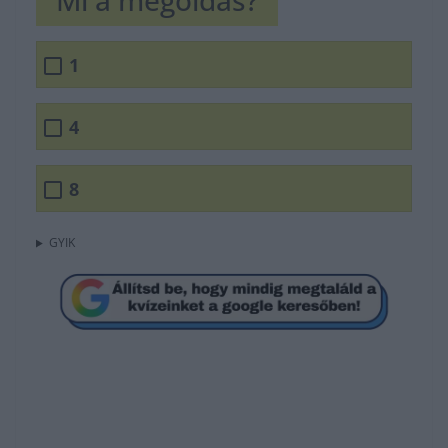
Mi a megoldás?
1
4
8
GYIK