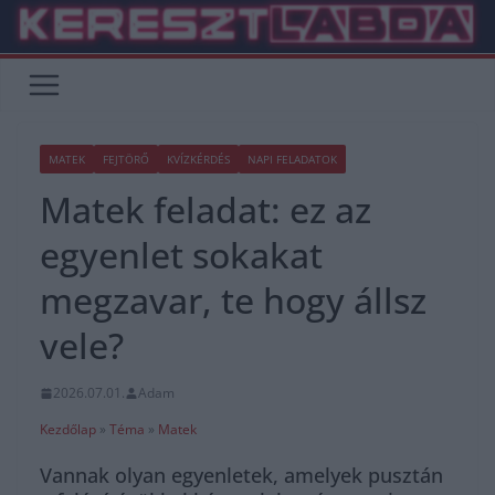
Skip
to
content
MATEK
FEJTÖRŐ
KVÍZKÉRDÉS
NAPI FELADATOK
Matek feladat: ez az
egyenlet sokakat
megzavar, te hogy állsz
vele?
2026.07.01.
Adam
Kezdőlap
»
Téma
»
Matek
Vannak olyan egyenletek, amelyek pusztán