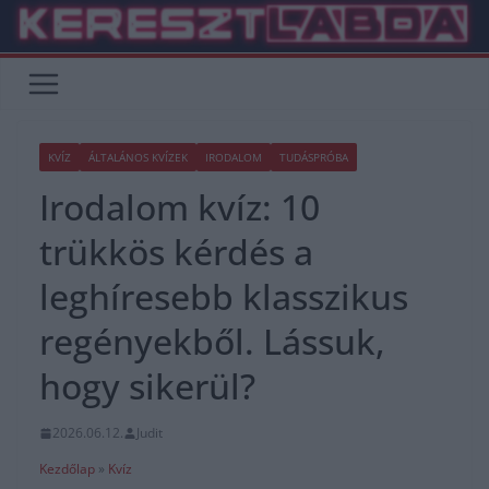
Skip
to
content
KVÍZ
ÁLTALÁNOS KVÍZEK
IRODALOM
TUDÁSPRÓBA
Irodalom kvíz: 10
trükkös kérdés a
leghíresebb klasszikus
regényekből. Lássuk,
hogy sikerül?
2026.06.12.
Judit
Kezdőlap
»
Kvíz