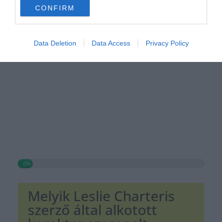
CONFIRM
Hirdetés
Data Deletion
Data Access
Privacy Policy
0%
Melyik Leslie Charteris
szerző által alkotott