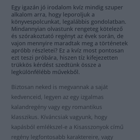
Egy igazán jó irodalom kvíz mindig szuper
alkalom arra, hogy leporoljuk a
könyvespolcunkat, legalábbis gondolatban.
Mindannyian olvastunk rengeteg kötelező
és szórakoztató regényt az évek során, de
vajon mennyire maradtak meg a történetek
apróbb részletei? Ez a kvíz most pontosan
ezt teszi próbára, hiszen tíz kifejezetten
trükkös kérdést szedtünk össze a
legkülönfélébb művekből.
Biztosan neked is megvannak a saját
kedvenceid, legyen az egy izgalmas
kalandregény vagy egy romantikus
klasszikus. Kíváncsiak vagyunk, hogy
kapásból emlékszel-e a Kisasszonyok című
regény legfontosabb karaktereire, vagy