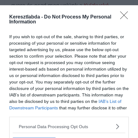
gyere és oszd meg velünk a
Kvízkuckó
Facebook csoport
közösségében, ahol jót
Keresztlabda -
Do Not Process My Personal
Information
beszélgethetsz a többiekkel! Amennyiben a
fejtörők után egy kis vizuális
If you wish to opt-out of the sale, sharing to third parties, or
processing of your personal or sensitive information for
kikapcsolódásra vágysz, a
Keresztlabda
targeted advertising by us, please use the below opt-out
YouTube csatorna
videói tökéletesek lesznek
section to confirm your selection. Please note that after your
opt-out request is processed you may continue seeing
a pihenéshez.
interest-based ads based on personal information utilized by
us or personal information disclosed to third parties prior to
your opt-out. You may separately opt-out of the further
disclosure of your personal information by third parties on the
IAB’s list of downstream participants. This information may
also be disclosed by us to third parties on the
IAB’s List of
Downstream Participants
that may further disclose it to other
third parties.
Personal Data Processing Opt Outs