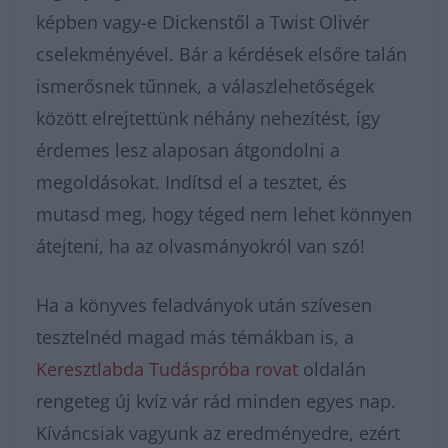
képben vagy-e Dickenstől a Twist Olivér
cselekményével. Bár a kérdések elsőre talán
ismerősnek tűnnek, a válaszlehetőségek
között elrejtettünk néhány nehezítést, így
érdemes lesz alaposan átgondolni a
megoldásokat. Indítsd el a tesztet, és
mutasd meg, hogy téged nem lehet könnyen
átejteni, ha az olvasmányokról van szó!
Ha a könyves feladványok után szívesen
tesztelnéd magad más témákban is, a
Keresztlabda Tudáspróba rovat
oldalán
rengeteg új kvíz vár rád minden egyes nap.
Kíváncsiak vagyunk az eredményedre, ezért