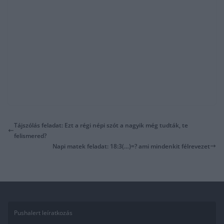
Tájszólás feladat: Ezt a régi népi szót a nagyik még tudták, te
felismered?
Napi matek feladat: 18:3(…)=? ami mindenkit félrevezet
Pushalert leíratkozás