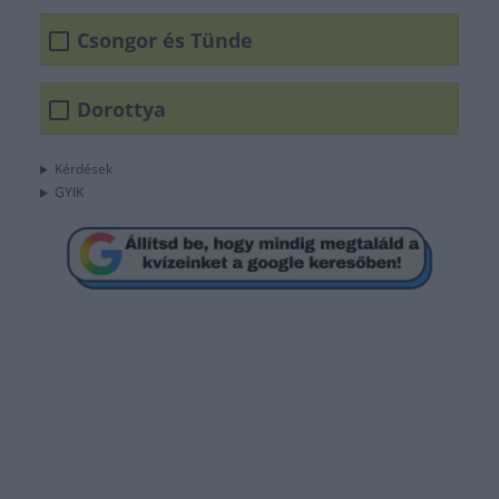
Csongor és Tünde
Dorottya
Kérdések
GYIK