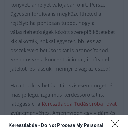
könyvet, amelyet valójában ő írt. Persze
ügyesen fordítva is megközelítheted a
rejtélyt: ha pontosan tudod, hogy a
válaszlehetőségek között szereplő köteteket
kik alkották, sokkal egyszerűbb lesz az
összekevert betűsorokat is azonosítanod.
Szedd össze a koncentrációdat, indítsd el a
játékot, és lássuk, mennyire vág az eszed!
Ha a trükkös betűk után szívesen pörgetnél
más jellegű, izgalmas kérdéssorokat is,
látogass el a
Keresztlabda Tudáspróba rovat
gyűjteményéhez. Amennyiben egy vidám és
pörgős online közösségben is megmutatnád
Keresztlabda -
Do Not Process My Personal