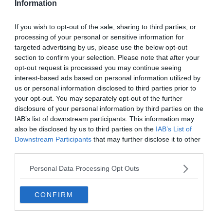
Information
a megszerzett pontjaidat, csatlakozz a
Kvízkuckó Facebook csoport
elkötelezett
If you wish to opt-out of the sale, sharing to third parties, or
csapatához, ha pedig az agytorna után
processing of your personal or sensitive information for
targeted advertising by us, please use the below opt-out
inkább lazítanál kicsit, a
Keresztlabda
section to confirm your selection. Please note that after your
YouTube csatorna
szórakoztató és színes
opt-out request is processed you may continue seeing
interest-based ads based on personal information utilized by
videói tökéletes kikapcsolódást nyújtanak.
us or personal information disclosed to third parties prior to
your opt-out. You may separately opt-out of the further
disclosure of your personal information by third parties on the
IAB’s list of downstream participants. This information may
also be disclosed by us to third parties on the
IAB’s List of
Downstream Participants
that may further disclose it to other
third parties.
Personal Data Processing Opt Outs
CONFIRM
Hirdetés