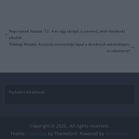
Napi matek feladat: 12 : 4 és egy zárójel, a sorrend, ahol mindenki
elbukik
Földrajz feladat: Ausztria szomszédja lapul a dunántúli vaktérképen,
te ráismersz?
Pushalert leíratkozás
Copyright © 2026
. All rights reserved.
Theme:
ColorMag
by ThemeGrill. Powered by
WordPress
.