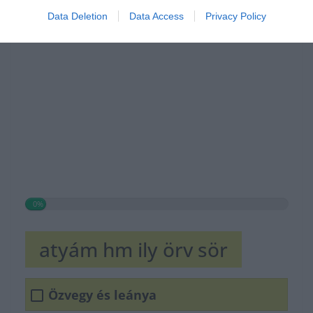
Data Deletion
Data Access
Privacy Policy
0%
atyám hm ily örv sör
Özvegy és leánya