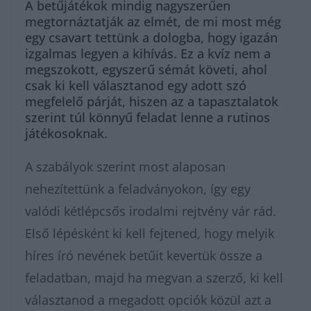
A betűjátékok mindig nagyszerűen
megtornáztatják az elmét, de mi most még
egy csavart tettünk a dologba, hogy igazán
izgalmas legyen a kihívás. Ez a kvíz nem a
megszokott, egyszerű sémát követi, ahol
csak ki kell választanod egy adott szó
megfelelő párját, hiszen az a tapasztalatok
szerint túl könnyű feladat lenne a rutinos
játékosoknak.
A szabályok szerint most alaposan
nehezítettünk a feladványokon, így egy
valódi kétlépcsős irodalmi rejtvény vár rád.
Első lépésként ki kell fejtened, hogy melyik
híres író nevének betűit kevertük össze a
feladatban, majd ha megvan a szerző, ki kell
választanod a megadott opciók közül azt a