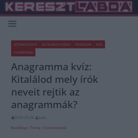
Skip
to
content
SZÓRAKOZTATÓ
ÁLTALÁNOS KVÍZEK
IRODALOM
KVÍZ
TUDÁSPRÓBA
Anagramma kvíz:
Kitalálod mely írók
neveit rejtik az
anagrammák?
2026.05.26.
Judit
Kezdőlap
»
Téma
»
Szórakoztató