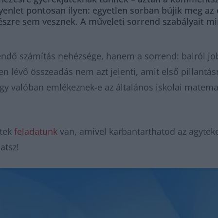
nlet pontosan ilyen: egyetlen sorban bújik meg az os
 észre sem vesznek. A műveleti sorrend szabályait 
endő számítás nehézsége, hanem a sorrend: balról job
 lévő összeadás nem azt jelenti, amit első pillantásra
hogy valóban emlékeznek-e az általános iskolai matema
atek
feladatunk
van, amivel karbantarthatod az agyteke
hatsz!