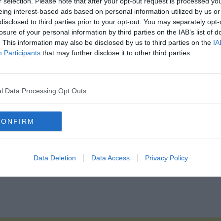
r selection. Please note that after your opt-out request is processed y
eing interest-based ads based on personal information utilized by us or
disclosed to third parties prior to your opt-out. You may separately opt-
losure of your personal information by third parties on the IAB’s list of
. This information may also be disclosed by us to third parties on the
IA
Hirdetés
Participants
that may further disclose it to other third parties.
l Data Processing Opt Outs
CONFIRM
Data Deletion
Data Access
Privacy Policy