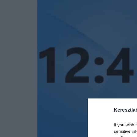
Keresztla
If you wish 
sensitive in