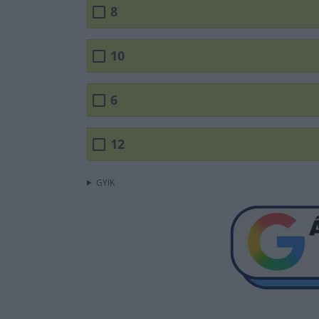
8
10
6
12
GYIK