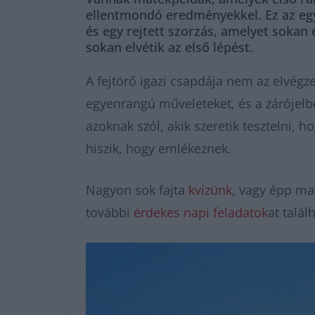
ellentmondó eredményekkel. Ez az egye
és egy rejtett szorzás, amelyet sokan
sokan elvétik az első lépést.
A fejtörő igazi csapdája nem az elvégz
egyenrangú műveleteket, és a zárójelben
azoknak szól, akik szeretik tesztelni, 
hiszik, hogy emlékeznek.
Nagyon sok fajta
kvízünk
, vagy épp m
további
érdekes napi feladatok
at talál