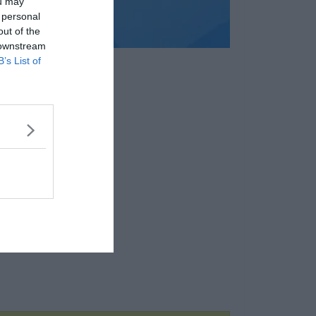
ou may
 personal
out of the
 downstream
B’s List of