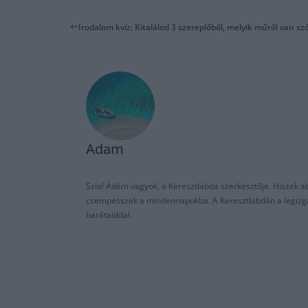
Irodalom kvíz: Kitalálod 3 szereplőből, melyik műről van sz
Adam
Szia! Ádám vagyok, a Keresztlabda szerkesztője. Hiszek abb
csempésszek a mindennapokba. A Keresztlabdán a legizgalm
barátaiddal.