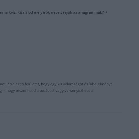
ma kvíz: Kitalálod mely írók neveit rejtik az anagrammák?
am létre ezt a felületet, hogy egy kis vidámságot és 'aha-élményt'
g –, hogy tesztelhesd a tudásod, vagy versenyezhess a