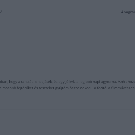
ó?
Anagram
an, hogy a tanulás lehet játék, és egy jó kvíz a legjobb napi agytorna. Azért hozt
asabb fejtörőket és teszteket gyűjtöm össze neked – a focitól a filmművészeti