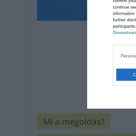
confirm you
continue se
information 
further disc
participants
Downstream 
Persona
Mi a megoldás?