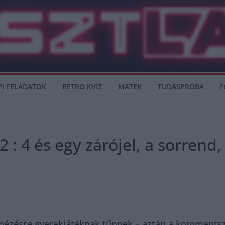
PI FELADATOK
RETRO KVÍZ
MATEK
TUDÁSPRÓBA
F
2 : 4 és egy zárójel, a sorrend
nézésre gyerekjátéknak tűnnek – aztán a kommentsz