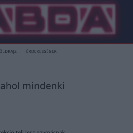
ÖLDRAJZ
ÉRDEKESSÉGEK
, ahol mindenki
ekció teli lesz egymásnak