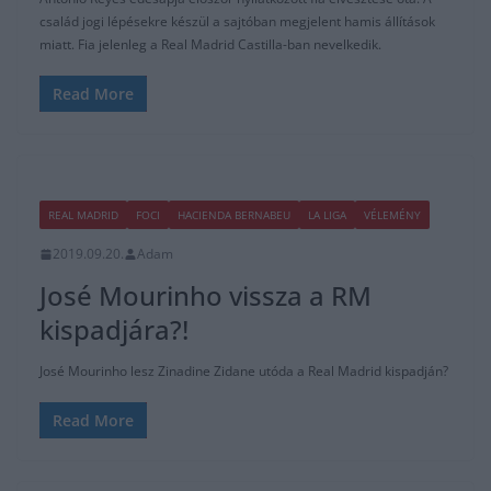
család jogi lépésekre készül a sajtóban megjelent hamis állítások
miatt. Fia jelenleg a Real Madrid Castilla-ban nevelkedik.
Read More
REAL MADRID
FOCI
HACIENDA BERNABEU
LA LIGA
VÉLEMÉNY
2019.09.20.
Adam
José Mourinho vissza a RM
kispadjára?!
José Mourinho lesz Zinadine Zidane utóda a Real Madrid kispadján?
Read More