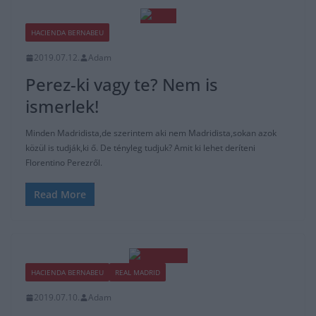
HACIENDA BERNABEU
2019.07.12.
Adam
Perez-ki vagy te? Nem is
ismerlek!
Minden Madridista,de szerintem aki nem Madridista,sokan azok
közül is tudják,ki ő. De tényleg tudjuk? Amit ki lehet deríteni
Florentino Perezről.
Read More
HACIENDA BERNABEU
REAL MADRID
2019.07.10.
Adam