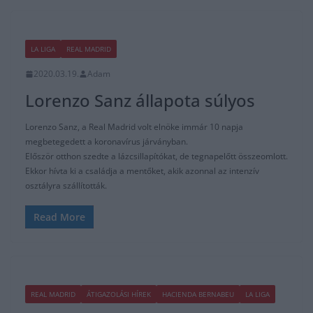
LA LIGA
REAL MADRID
2020.03.19.
Adam
Lorenzo Sanz állapota súlyos
Lorenzo Sanz, a Real Madrid volt elnöke immár 10 napja
megbetegedett a koronavírus járványban.
Először otthon szedte a lázcsillapítókat, de tegnapelőtt összeomlott.
Ekkor hívta ki a családja a mentőket, akik azonnal az intenzív
osztályra szállították.
Read More
REAL MADRID
ÁTIGAZOLÁSI HÍREK
HACIENDA BERNABEU
LA LIGA