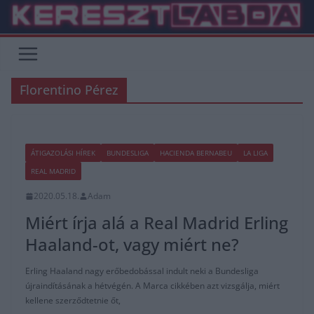
Skip
to
content
Florentino Pérez
ÁTIGAZOLÁSI HÍREK
BUNDESLIGA
HACIENDA BERNABEU
LA LIGA
REAL MADRID
2020.05.18.
Adam
Miért írja alá a Real Madrid Erling
Haaland-ot, vagy miért ne?
Erling Haaland nagy erőbedobással indult neki a Bundesliga
újraindításának a hétvégén. A Marca cikkében azt vizsgálja, miért
kellene szerződtetnie őt,