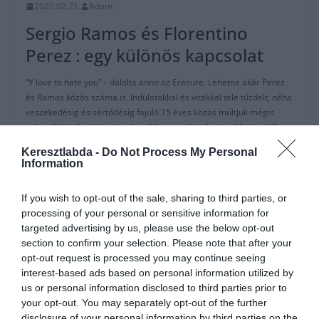
2020.02.21.
Adam
Sergio Ramos és Florentino
Perez : egy különös kapcsolat
“Y love to hate you” – dalolta anno az Erasure. Lehetne akár Perez
és Ramos közös száma is. Indulatokkal és vitákkal tele tűzdelt, néha
veszekedésig és sértődésig fajuló 15 éves közös múltjuk mégis
valamiféle kölcsönös tisztelettel és egymás iránti – talán baráti? –
szeretettel van tele.
Keresztlabda -
Do Not Process My Personal
Information
Read More
If you wish to opt-out of the sale, sharing to third parties, or
processing of your personal or sensitive information for
targeted advertising by us, please use the below opt-out
section to confirm your selection. Please note that after your
HACIENDA BERNABEU
LA LIGA
REAL MADRID
opt-out request is processed you may continue seeing
interest-based ads based on personal information utilized by
2019.11.18.
Adam
us or personal information disclosed to third parties prior to
Perez:” Ez a klub mindent
your opt-out. You may separately opt-out of the further
disclosure of your personal information by third parties on the