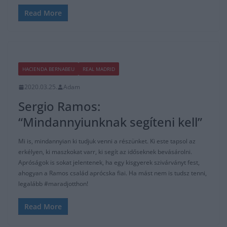
Read More
HACIENDA BERNABEU
REAL MADRID
2020.03.25.
Adam
Sergio Ramos:
“Mindannyiunknak segíteni kell”
Mi is, mindannyian ki tudjuk venni a részünket. Ki este tapsol az
erkélyen, ki maszkokat varr, ki segít az időseknek bevásárolni.
Apróságok is sokat jelentenek, ha egy kisgyerek szivárványt fest,
ahogyan a Ramos család aprócska fiai. Ha mást nem is tudsz tenni,
legalább #maradjotthon!
Read More