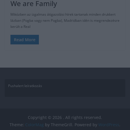
We are Family
Miközben az izgalmas átigazolási hírek tartanak minden drukkert
lázban (Pogba vagy nem Pogba), Madridban idén is megrendezésre
került a Real
Read More
Pushalert leíratkozás
Copyright © 2026
. All rights reserved.
Theme:
ColorMag
by ThemeGrill. Powered by
WordPress
.