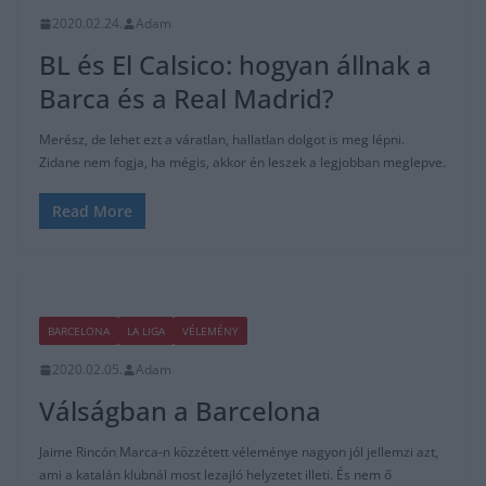
2020.02.24.
Adam
BL és El Calsico: hogyan állnak a
Barca és a Real Madrid?
Merész, de lehet ezt a váratlan, hallatlan dolgot is meg lépni.
Zidane nem fogja, ha mégis, akkor én leszek a legjobban meglepve.
Read More
BARCELONA
LA LIGA
VÉLEMÉNY
2020.02.05.
Adam
Válságban a Barcelona
Jaime Rincón Marca-n közzétett véleménye nagyon jól jellemzi azt,
ami a katalán klubnál most lezajló helyzetet illeti. És nem ő