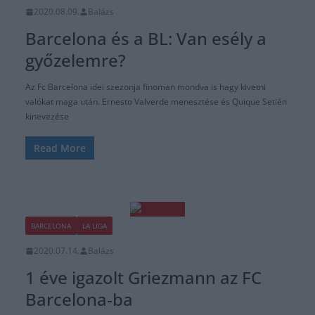
2020.08.09.
Balázs
Barcelona és a BL: Van esély a
győzelemre?
Az Fc Barcelona idei szezonja finoman mondva is hagy kivetni
valókat maga után. Ernesto Valverde menesztése és Quique Setién
kinevezése
Read More
BARCELONA
LA LIGA
2020.07.14.
Balázs
1 éve igazolt Griezmann az FC
Barcelona-ba