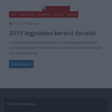
FOCI
BARCELONA
JUVENTUS
LA LIGA
SERIE A
2019.11.05.
Adam
2019 legjobban kereső focistái
A Forbes magazin ismét közzé tette a 25 legnagyobb bevétellel
rendelkező sportoló listáját. Kik vannak a listán a futballisták közül?
Nem lepődtünk meg…
Read More
Pushalert leíratkozás