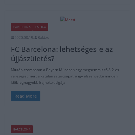
BARCELONA
LA LIGA
2020.08.19.
Balázs
FC Barcelona: lehetséges-e az
újjászületés?
Miután szombaton a Bayern München egy megsemmisítő 8-2-es
vereséget mért a katalán sztárcsapatra így elszenvedte minden
idők legnagyobb Bajnokok Ligája
Read More
BARCELONA