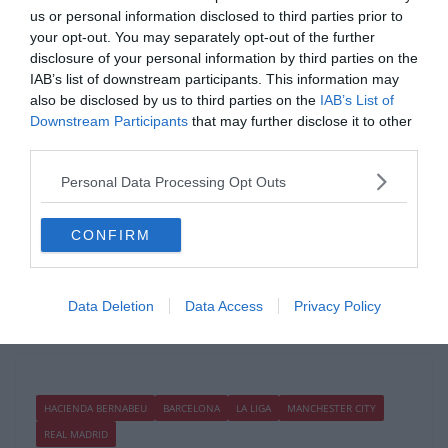
us or personal information disclosed to third parties prior to
your opt-out. You may separately opt-out of the further
disclosure of your personal information by third parties on the
ATLETICO MADRID
BARCELONA
LA LIGA
REAL MADRID
IAB’s list of downstream participants. This information may
VALENCIA CF
also be disclosed by us to third parties on the
IAB’s List of
Downstream Participants
that may further disclose it to other
2020.03.18.
Adam
third parties.
Rubiales:” Együttműködünk az
Personal Data Processing Opt Outs
UEFA-val”
… kizártnak tartja, hogy a Barcelona bajnok legyen anélkül, hogy a
CONFIRM
La Liga hátralevő mérkőzéseit lejátszanák.
Read More
Data Deletion
Data Access
Privacy Policy
HACIENDA BERNABEU
BARCELONA
LA LIGA
MANCHESTER CITY
REAL MADRID