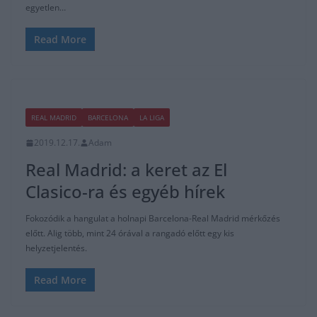
egyetlen…
Read More
REAL MADRID
BARCELONA
LA LIGA
2019.12.17.
Adam
Real Madrid: a keret az El
Clasico-ra és egyéb hírek
Fokozódik a hangulat a holnapi Barcelona-Real Madrid mérkőzés
előtt. Alig több, mint 24 órával a rangadó előtt egy kis
helyzetjelentés.
Read More