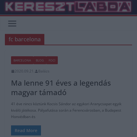
Skip
to
content
fc barcelona
BARCELONA
BLOG
FOCI
2020.09.21.
Balázs
Ma lenne 91 éves a legendás
magyar támadó
41 éve nincs köztünk Kocsis Sándor az egykori Aranycsapat egyik
kiváló játékosa. Pályafutása során a Ferencvárosban, a Budapest
Honvédban és
Read More