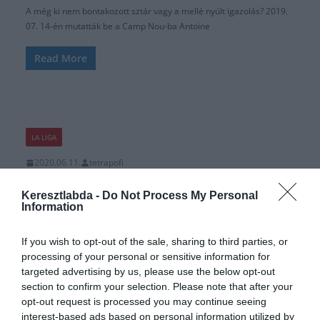
A még ki nem bontakozott sztár vagy a mellé nyúlt igazolás? 2019.
07. 14-én mutatták be a Camp Nou-ba Antoine
Read More
LA LIGA
2020.06.11.
tetrapofi
Spanyolországban is elkezdik.
Keresztlabda -
Do Not Process My Personal
Ma rajtol a La Liga!
Information
A La Liga hátralévő fordulói három fronton is érdekesek lesznek. A
If you wish to opt-out of the sale, sharing to third parties, or
két gigász az aranyért harcol, 5 csapat küzd a
processing of your personal or sensitive information for
targeted advertising by us, please use the below opt-out
Read More
section to confirm your selection. Please note that after your
opt-out request is processed you may continue seeing
interest-based ads based on personal information utilized by