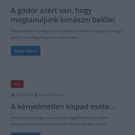
A gödör azért van, hogy
megtanuljunk kimászni belőle!
Simán állíthatom, hogy a fenti címben a tanulás a lényeg! Na meg a
gödör, mert hogy most már tutira abban
Read More
FM20
2020.04.23.
HandballTrainer
A kényelmetlen kispad esete…
Ott tartottunk, hogy a csapat a jól megérdemelt őszi sikert
ünnepelve ment el a téli szünetre. Persze ilyenkor sem áll