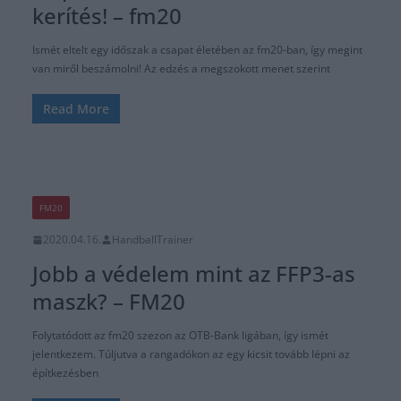
kerítés! – fm20
Ismét eltelt egy időszak a csapat életében az fm20-ban, így megint
van miről beszámolni! Az edzés a megszokott menet szerint
Read More
FM20
2020.04.16.
HandballTrainer
Jobb a védelem mint az FFP3-as
maszk? – FM20
Folytatódott az fm20 szezon az OTB-Bank ligában, így ismét
jelentkezem. Túljutva a rangadókon az egy kicsit tovább lépni az
építkezésben