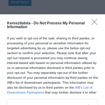
Read More
Keresztlabda -
Do Not Process My Personal
Information
FM20
2020.04.21.
HandballTrainer
If you wish to opt-out of the sale, sharing to third parties, or
processing of your personal or sensitive information for
Akkor most berúgtuk az ajtót,
targeted advertising by us, please use the below opt-out
vagy csak kopogtunk rajta? –
section to confirm your selection. Please note that after your
FM20
opt-out request is processed you may continue seeing
interest-based ads based on personal information utilized by
us or personal information disclosed to third parties prior to
Féltávnál jár az első FM20-as bajnokságom a Honvéddal és meg
your opt-out. You may separately opt-out of the further
kell mondanom, egy kicsit a várakozáson felül sikerült az ősz.
disclosure of your personal information by third parties on the
IAB’s list of downstream participants. This information may
Read More
also be disclosed by us to third parties on the
IAB’s List of
Downstream Participants
that may further disclose it to other
third parties.