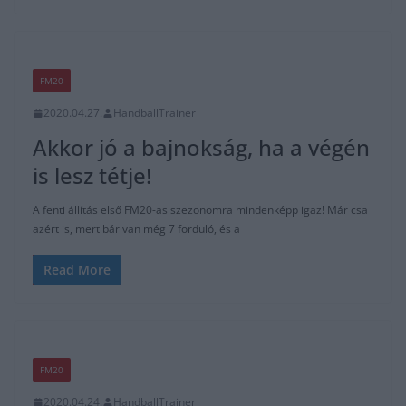
FM20
2020.04.27.
HandballTrainer
Akkor jó a bajnokság, ha a végén
is lesz tétje!
A fenti állítás első FM20-as szezonomra mindenképp igaz! Már csa
azért is, mert bár van még 7 forduló, és a
Read More
FM20
2020.04.24.
HandballTrainer