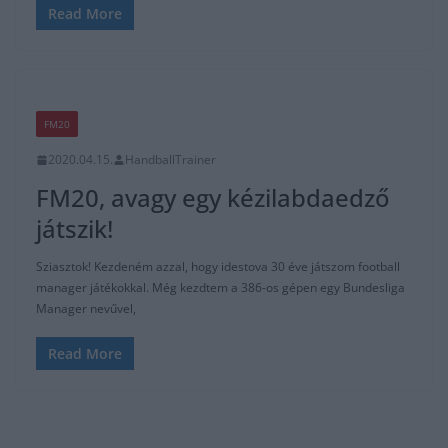
Read More
FM20
2020.04.15.
HandballTrainer
FM20, avagy egy kézilabdaedző
játszik!
Sziasztok! Kezdeném azzal, hogy idestova 30 éve játszom football
manager játékokkal. Még kezdtem a 386-os gépen egy Bundesliga
Manager nevűvel,
Read More