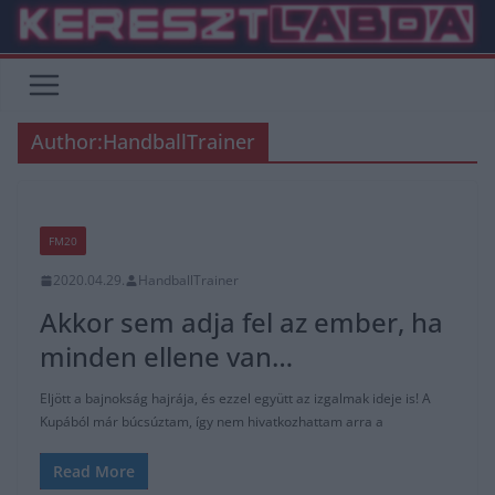
Skip
to
content
Author:
HandballTrainer
FM20
2020.04.29.
HandballTrainer
Akkor sem adja fel az ember, ha
minden ellene van…
Eljött a bajnokság hajrája, és ezzel együtt az izgalmak ideje is! A
Kupából már búcsúztam, így nem hivatkozhattam arra a
Read More