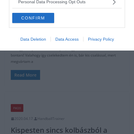
Personal Data Processing Opt Outs
FM20
2020.04.19.
HandballTrainer
CONFIRM
“Isten hozott öcsém, ez a való
világ…”
Data Deletion
Data Access
Privacy Policy
A magyar bajnoki rendszer olyan, hogy harmadokra érdemes
bontani! Valahogy így cselekedtem én is, bár kis csalással, mert
megvártam a
Read More
FM20
2020.04.17.
HandballTrainer
Kispesten sincs kolbászból a