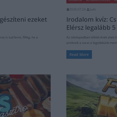
IRODALOM
ÁLTALÁNOS KVÍZEK
KV
2026.07.24.
Judit
egészíteni ezeket
Irodalom kvíz: Cs
Elérsz legalább 5
 is tud lenni, főleg, ha a
Az iskolapadban töltött évek alatt 
amiknek a sorai a legtöbbünk mem
Read More