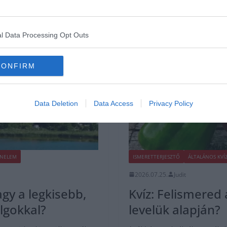
l Data Processing Opt Outs
CONFIRM
Data Deletion
Data Access
Privacy Policy
NELEM
ISMERETTERJESZTŐ
ÁLTALÁNOS KVÍ
2026.07.25.
Judit
gy a legkisebb,
Kvíz: Felismered
lgokkal?
levelük alapján?