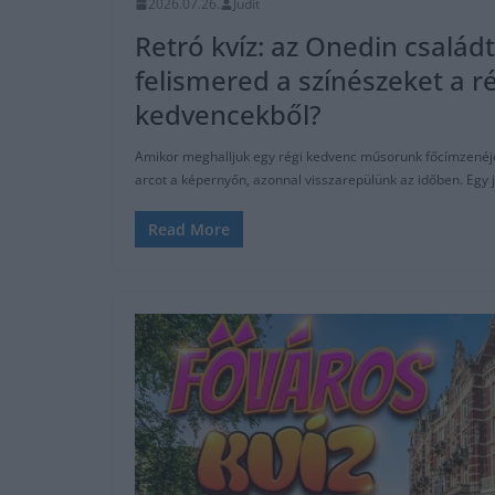
2026.07.26.
Judit
Retró kvíz: az Onedin családt
felismered a színészeket a ré
kedvencekből?
Amikor meghalljuk egy régi kedvenc műsorunk főcímzenéj
arcot a képernyőn, azonnal visszarepülünk az időben. Egy 
Read More