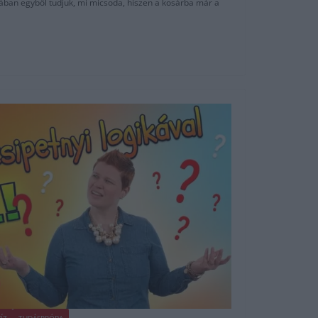
lában egyből tudjuk, mi micsoda, hiszen a kosárba már a