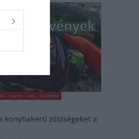
ZEK
GASZTRO
KVÍZ
TUDÁSPRÓBA
 a konyhakerti zöldségeket a