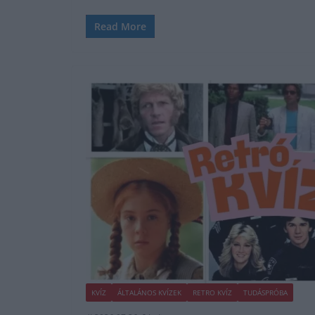
Read More
KVÍZ
ÁLTALÁNOS KVÍZEK
RETRO KVÍZ
TUDÁSPRÓBA