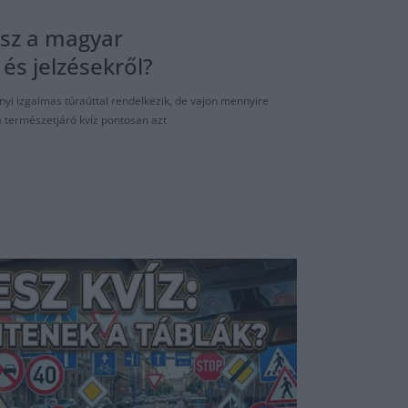
dsz a magyar
és jelzésekről?
yi izgalmas túraúttal rendelkezik, de vajon mennyire
a természetjáró kvíz pontosan azt