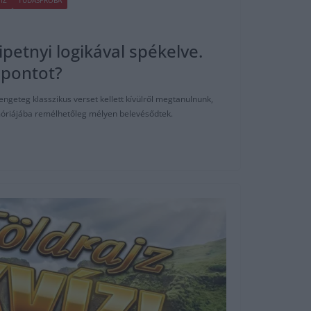
ÍZ
TUDÁSPRÓBA
ipetnyi logikával spékelve.
 pontot?
rengeteg klasszikus verset kellett kívülről megtanulnunk,
óriájába remélhetőleg mélyen belevésődtek.