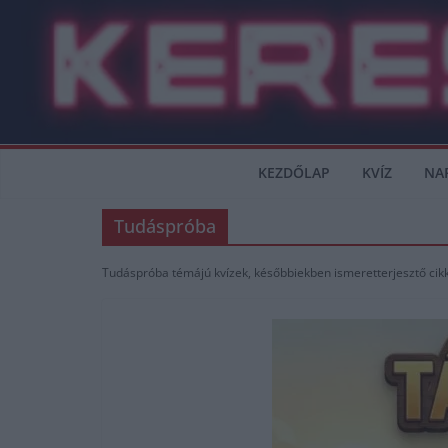
Skip
to
content
KEZDŐLAP
KVÍZ
NA
Tudáspróba
Tudáspróba témájú kvízek, későbbiekben ismeretterjesztő cikkek