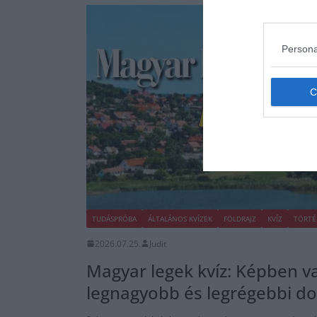
Persona
TUDÁSPRÓBA
ÁLTALÁNOS KVÍZEK
FÖLDRAJZ
KVÍZ
TÖRTÉ
2026.07.25.
Judit
Magyar legek kvíz: Képben va
legnagyobb és legrégebbi do