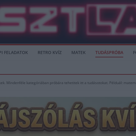
PI FELADATOK
RETRO KVÍZ
MATEK
TUDÁSPRÓBA
F
. Mindenféle kategóriában próbára tehetitek itt a tudásotokat. Példuál: matemati