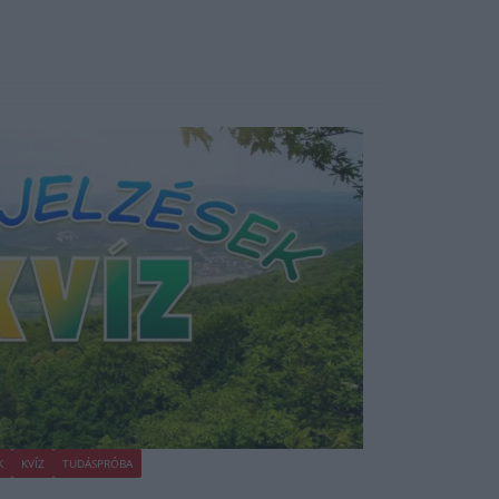
K
KVÍZ
TUDÁSPRÓBA