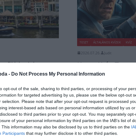
TESZT
ÁLTALÁNOS KVÍZEK
KVÍZ
2026.07.26.
Judit
 a földrajzban,
Kresz Kvíz: Tesz
ővárosait!
biztonsági és köz
bda -
Do Not Process My Personal Information
pont?
to opt-out of the sale, sharing to third parties, or processing of your per
ltség, amit már az általános
Egy gyors kvíz kitöltése tökéletes 
formation for targeted advertising by us, please use the below opt-out s
megfigyelőképességedet. Bármerre 
r selection. Please note that after your opt-out request is processed y
eing interest-based ads based on personal information utilized by us or
disclosed to third parties prior to your opt-out. You may separately opt-
Read More
losure of your personal information by third parties on the IAB’s list of
. This information may also be disclosed by us to third parties on the
IA
Participants
that may further disclose it to other third parties.