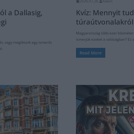
2026.07.26.
Adam
ól a Dallasig,
Kvíz: Mennyit tu
gi
túraútvonalakról 
Magyarország több ezer kilométern
ismerjük ezeket a valóságban? Ez 
ét, vagy meglátunk egy ismerős
jó
Read More