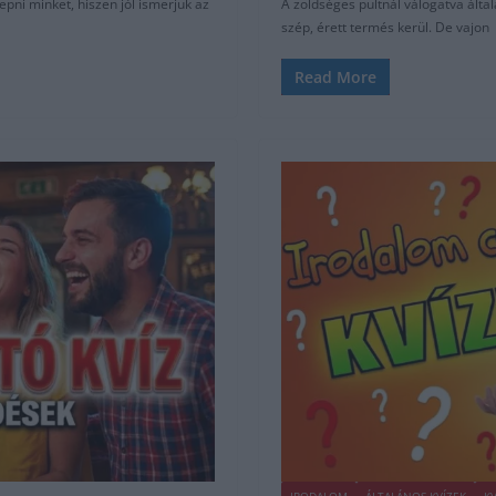
pni minket, hiszen jól ismerjük az
A zöldséges pultnál válogatva álta
szép, érett termés kerül. De vajon
Read More