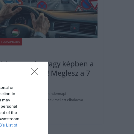
TUDÁSPRÓBA
teld, mennyire vagy képben a
úti jelzésekkel! Meglesz a 7
sonal or
alkalom arra, hogy teszteld a mindennapi
ection to
is járunk az utcán, építkezések mellett elhaladva
ou may
 personal
out of the
 downstream
B’s List of