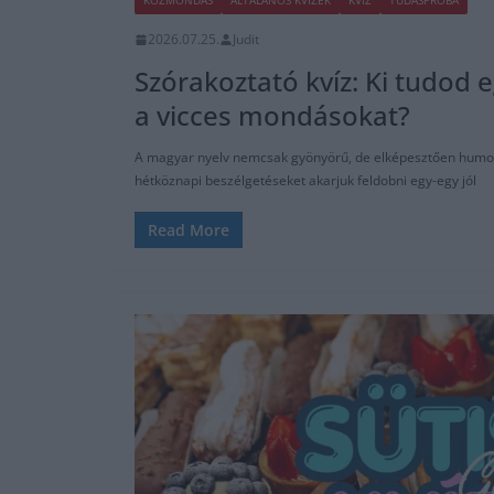
KÖZMONDÁS
ÁLTALÁNOS KVÍZEK
KVÍZ
TUDÁSPRÓBA
2026.07.25.
Judit
Szórakoztató kvíz: Ki tudod 
a vicces mondásokat?
A magyar nyelv nemcsak gyönyörű, de elképesztően humoros
hétköznapi beszélgetéseket akarjuk feldobni egy-egy jól
Read More