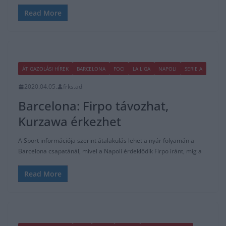
Read More
ÁTIGAZOLÁSI HÍREK
BARCELONA
FOCI
LA LIGA
NAPOLI
SERIE A
2020.04.05.
frks.adi
Barcelona: Firpo távozhat,
Kurzawa érkezhet
A Sport információja szerint átalakulás lehet a nyár folyamán a
Barcelona csapatánál, mivel a Napoli érdeklődik Firpo iránt, míg a
Read More