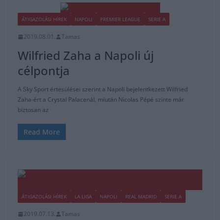
ÁTIGAZOLÁSI HÍREK
NAPOLI
PREMIER LEAGUE
SERIE A
2019.08.01.
Tamas
Wilfried Zaha a Napoli új
célpontja
A Sky Sport értesülései szerint a Napoli bejelentkezett Wilfried
Zaha-ért a Crystal Palacenál, miután Nicolas Pépé szinte már
biztosan az
Read More
ÁTIGAZOLÁSI HÍREK
LA LIGA
NAPOLI
REAL MADRID
SERIE A
2019.07.13.
Tamas