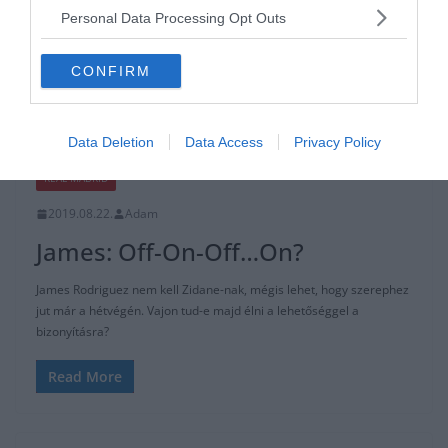
Personal Data Processing Opt Outs
Read More
CONFIRM
Data Deletion
Data Access
Privacy Policy
HACIENDA BERNABEU
ÁTIGAZOLÁSI HÍREK
FOCI
LA LIGA
REAL MADRID
2019.08.22.
Adam
James: Off-On-Off…On?
James Rodriguez nem kell Zidane-nak, mégis lehet, hogy szerephez
jut már a hétvégén. Vajon tud-e majd élni a lehetőséggel a
bizonyításra?
Read More