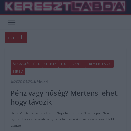
Skip
to
content
napoli
ÁTIGAZOLÁSI HÍREK
CHELSEA
FOCI
NAPOLI
PREMIER LEAGUE
SERIE A
2020.04.29.
frks.adi
Pénz vagy hűség? Mertens lehet,
hogy távozik
Dres Mertens szerződése a Napolival június 30-án lejár. Nem
nyújtott rossz teljesítményt az idei Serie A szezonban, ezért több
csapat