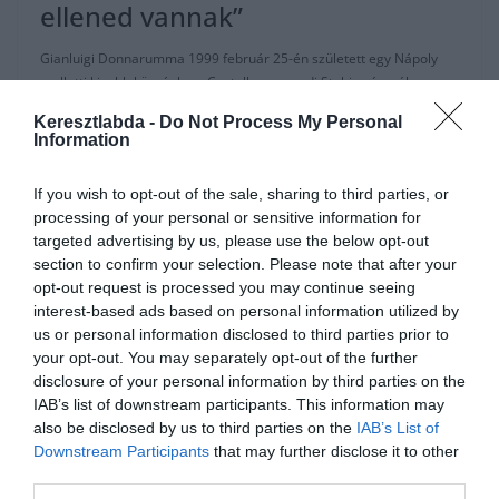
ellened vannak”
Gianluigi Donnarumma 1999 február 25-én született egy Nápoly
melletti kisebb községben, Castellammare di Stabia városában.
Donnarumma a Napoli futballakadémián nevelkedett,
Keresztlabda -
Do Not Process My Personal
Information
Read More
If you wish to opt-out of the sale, sharing to third parties, or
processing of your personal or sensitive information for
targeted advertising by us, please use the below opt-out
section to confirm your selection. Please note that after your
ÁTIGAZOLÁSI HÍREK
NAPOLI
PREMIER LEAGUE
SERIE A
opt-out request is processed you may continue seeing
interest-based ads based on personal information utilized by
2020.03.04.
frks.adi
us or personal information disclosed to third parties prior to
Lozano iránt 3 angol csapat is
your opt-out. You may separately opt-out of the further
disclosure of your personal information by third parties on the
érdeklődik, Chicharito
IAB’s list of downstream participants. This information may
nyilatkozott honfitársairól
also be disclosed by us to third parties on the
IAB’s List of
Downstream Participants
that may further disclose it to other
A Calciomercato.com a ma arról számolt be, hogy a Wolves, a West
third parties.
Ham, illetve Ancelotti csapata, az Everton is szívesen