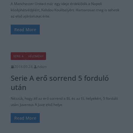
A Manchester United már egy ideje érdeklődik a Napoli
középhátvédjéért, Kalidou Koulibalyért. Hamarosan meg is tehetik
az első ajánlatukat érte.
Read More
SERIE A
VÉLEMÉNY
2018.09.24.
Adam
Serie A erő sorrend 5 forduló
után
Nézzük, hogy áll az erő sorrend a BL és az EL helyekért, 5 forduló
után: Juventus A Juve első helye
Read More