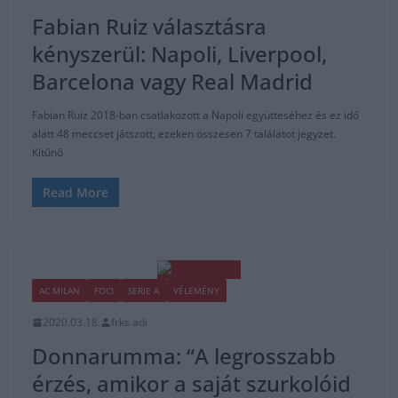
Fabian Ruiz választásra
kényszerül: Napoli, Liverpool,
Barcelona vagy Real Madrid
Fabian Ruiz 2018-ban csatlakozott a Napoli együtteséhez és ez idő
alatt 48 meccset játszott, ezeken összesen 7 találatot jegyzet.
Kitűnő
Read More
AC MILAN
FOCI
SERIE A
VÉLEMÉNY
2020.03.18.
frks.adi
Donnarumma: “A legrosszabb
érzés, amikor a saját szurkolóid