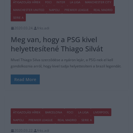
ÁTIGAZOLÁSI HÍREK
FOCI
INTER
LA LIGA
MANCHESTER CITY
MANCHESTER UNITED
NAPOLI
PREMIER LEAGUE
REAL MADRID
SERIE A
2020.03.24.
frks.adi
Meg van, hogy a PSG kivel
helyettesítené Thiago Silvát
Mivel Thiago Silva szerződése a nyáron lejár, a PSG-nek el kell
gondolkoznia arról, hogy kivel tudja helyettesíteni a brazil legendát.
Read More
ÁTIGAZOLÁSI HÍREK
BARCELONA
FOCI
LA LIGA
LIVERPOOL
NAPOLI
PREMIER LEAGUE
REAL MADRID
SERIE A
2020.03.22.
frks.adi