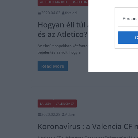
ATLETICO MADRID
BARCELONA
FOCI
LA LIGA
VÉLEMÉNY
2020.04.02.
frks.adi
Persona
Hogyan éli túl a krízis helyz
és az Atletico?
Az elmúlt napokban két fontos hír is volt az El Mundo Depo
bejelentés az volt, hogy a
Read More
LA LIGA
VALENCIA CF
2020.02.28.
Adam
Koronavírus : a Valencia CF n
A Valencia CF a Valenciana Generalitat Egészségügyi Minis