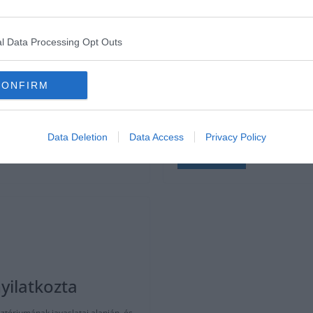
LA LIGA
REAL MADRID
2020.03.19.
Adam
l Data Processing Opt Outs
etet a Barcelona
Lorenzo Sanz áll
Lorenzo Sanz, a Real Madrid volt 
CONFIRM
járványban.
rtivoban. Az egyik barcelonai
Először otthon szedte a lázcsillapít
a mentőket, akik azonnal az intenzív
Data Deletion
Data Access
Privacy Policy
Read More
yilatkozta
ztériumának javaslatai alapján, és