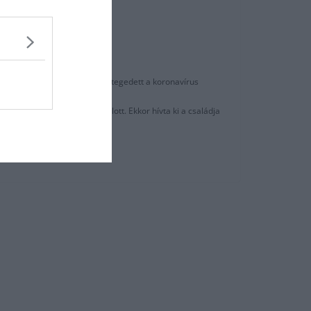
apota súlyos
elnöke immár 10 napja megbetegedett a koronavírus
ókat, de tegnapelőtt összeomlott. Ekkor hívta ki a családja
 osztályra szállították.