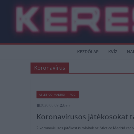
Skip
to
content
KEZDŐLAP
KVÍZ
NA
Koronavírus
ATLETICO MADRID
FOCI
2020.08.09.
Ben
Koronavírusos játékosokat tal
2 koronavírusos játékost is találtak az Atletico Madrid csap