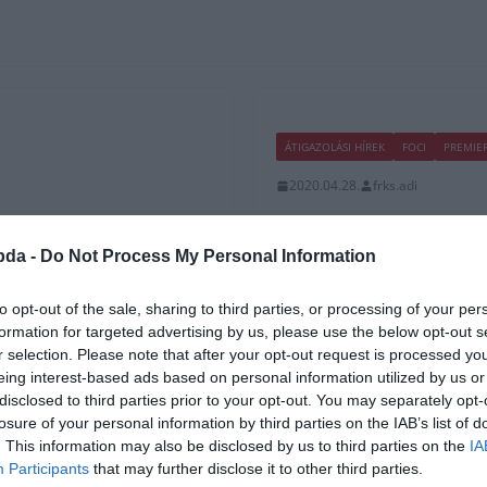
ÁTIGAZOLÁSI HÍREK
FOCI
PREMIE
2020.04.28.
frks.adi
esztje pozitív
Angol labdarúgás
koronavírus miat
bda -
Do Not Process My Personal Information
sett a koronavírus kiszűrésére
A Fleetwood Town elnöke, Andy Pill
to opt-out of the sale, sharing to third parties, or processing of your per
figyelmet, és sürgeti a klubokat, h
formation for targeted advertising by us, please use the below opt-out s
r selection. Please note that after your opt-out request is processed y
Read More
eing interest-based ads based on personal information utilized by us or
disclosed to third parties prior to your opt-out. You may separately opt-
losure of your personal information by third parties on the IAB’s list of
. This information may also be disclosed by us to third parties on the
IA
Participants
that may further disclose it to other third parties.