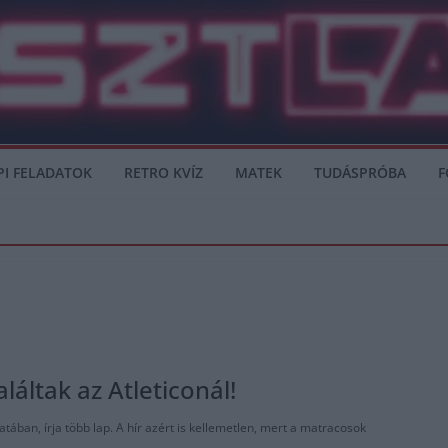
PI FELADATOK
RETRO KVÍZ
MATEK
TUDÁSPRÓBA
F
áltak az Atleticonál!
atában, írja több lap. A hír azért is kellemetlen, mert a matracosok