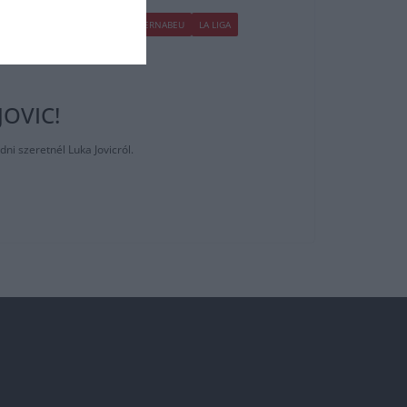
K
BLOG
FOCI
HACIENDA BERNABEU
LA LIGA
OVIC!
dni szeretnél Luka Jovicról.