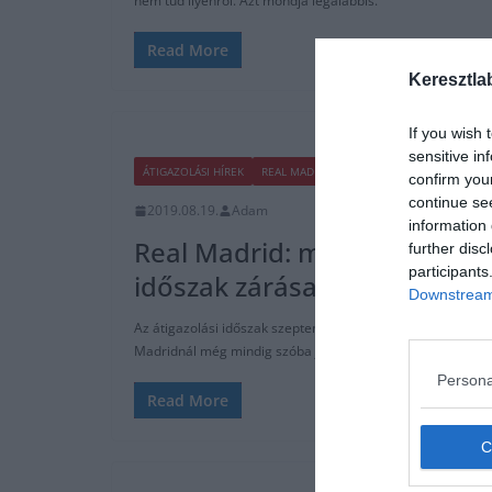
nem tud ilyenről. Azt mondja legalábbis.
Read More
Keresztla
If you wish 
sensitive in
ÁTIGAZOLÁSI HÍREK
REAL MADRID
confirm you
continue se
2019.08.19.
Adam
information 
Real Madrid: mi várható még 
further disc
participants
időszak zárása előtt?
Downstream 
Az átigazolási időszak szeptember 2-ig nyitva van a spany
Madridnál még mindig szóba jöhet Neymar és
Persona
Read More