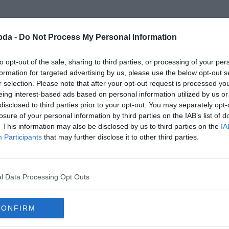
bda -
Do Not Process My Personal Information
to opt-out of the sale, sharing to third parties, or processing of your per
formation for targeted advertising by us, please use the below opt-out s
ÁTIGAZOLÁSI HÍREK
AC MILAN
AT
r selection. Please note that after your opt-out request is processed y
eing interest-based ads based on personal information utilized by us or
2019.08.19.
Adam
disclosed to third parties prior to your opt-out. You may separately opt-
az átigazolási
Az AC Milan kényte
losure of your personal information by third parties on the IAB’s list of
. This information may also be disclosed by us to third parties on the
IA
árat, ha akarják 
Participants
that may further disclose it to other third parties.
ol klubok számára, a Real
Ma reggel a Sky Italia újságírója 
Angel Correa megszerzésével kapc
l Data Processing Opt Outs
Read More
CONFIRM