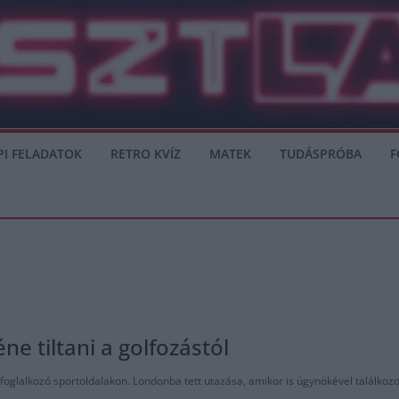
PI FELADATOK
RETRO KVÍZ
MATEK
TUDÁSPRÓBA
F
ne tiltani a golfozástól
foglalkozó sportoldalakon. Londonba tett utazása, amikor is ügynökével találkozo