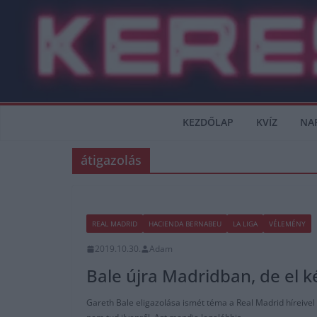
Skip
to
content
KEZDŐLAP
KVÍZ
NA
átigazolás
REAL MADRID
HACIENDA BERNABEU
LA LIGA
VÉLEMÉNY
2019.10.30.
Adam
Bale újra Madridban, de el ké
Gareth Bale eligazolása ismét téma a Real Madrid híreivel 