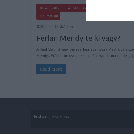
UNCATEGORIZED
ÁTIGAZOLÁSI HÍREK
BLOG
FOCI
HACIE
REAL MADRID
2019.06.13.
Adam
Ferlan Mendy-te ki vagy?
A Real Madrid nagy bevásárlási láza hozza Madridba a sze
Mendyt. Próbáltam összeszedni néhány adatot róla,de iga
Read More
Pushalert leíratkozás