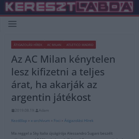
Skip
to
content
ÁTIGAZOLÁSI HÍREK
AC MILAN
ATLETICO MADRID
Az AC Milan kénytelen
lesz kifizetni a teljes
árat, ha akarják az
argentin játékost
2019.08.19.
Adam
Kezdőlap
»
x-archívum
»
Foci
»
Átigazolási Hírek
Ma reggel a Sky Italia újságírója Alessandro Sugani beszélt