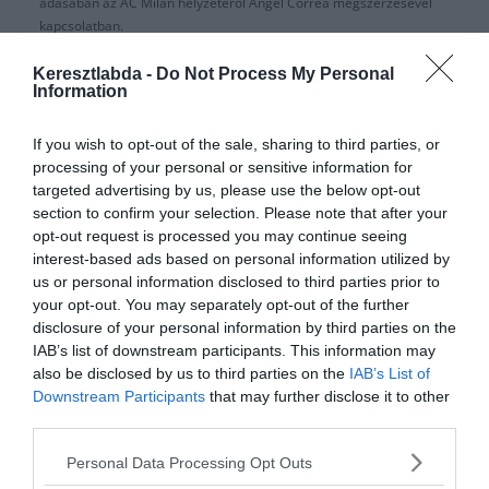
adásában az AC Milan helyzetéről Angel Correa megszerzésével
kapcsolatban.
Az argentin támadó még mindig fontos a Milan számára, annak
Keresztlabda -
Do Not Process My Personal
Information
ellenére, hogy az Atletico Madriddal kemény tárgyalni. Nagyon sok
múlik André Silva sorsán is, ami még mindig a jövő zenéje.
If you wish to opt-out of the sale, sharing to third parties, or
A szituáció nagyon egyértelmű: Ha Boban és Maldini akarja a
processing of your personal or sensitive information for
játékost, akkor ki kell fizetniük azt az összeget amit az Atletico kér.
targeted advertising by us, please use the below opt-out
Eddig a Rossoneri legmagasabb ajánlata 45 Millió Euró és
section to confirm your selection. Please note that after your
bónuszok volt, viszont a spanyolok 55 Millió Eurót és bónuszokat
opt-out request is processed you may continue seeing
szeretnének a játékosért.
interest-based ads based on personal information utilized by
us or personal information disclosed to third parties prior to
Ez a hét döntő lehet, hiszen Maldini Madridba repül, hátha
your opt-out. You may separately opt-out of the further
személyesen sikerül megállapodni. Eközben a Milan továbbra is
disclosure of your personal information by third parties on the
azon dolgozik, hogy eladjon pár játékost, mint például Diego Laxalt-
IAB’s list of downstream participants. This information may
t és André Silvát is.
also be disclosed by us to third parties on the
IAB’s List of
Downstream Participants
that may further disclose it to other
forrás:
sempremilan
third parties.
Personal Data Processing Opt Outs