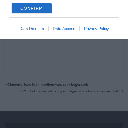
CONFIRM
Data Deletion
Data Access
Privacy Policy
Simeone: Joao Felix rendben van, csak begörcsölt
Real Madrid: mi várható még az átigazolási időszak zárása előtt?