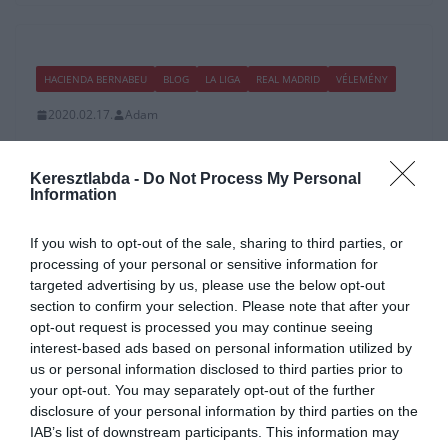
HACIENDA BERNABEU
BLOG
LA LIGA
REAL MADRID
VÉLEMÉNY
2020.02.17.
Adam
Real Madrid: Mi van veled,
Madridista?!
Keresztlabda -
Do Not Process My Personal
Information
Majd valaki definiálja már le nekem, mit jelent a “Madrid szint”.
Mert a szakirodalomban ilyet nem találtam…
If you wish to opt-out of the sale, sharing to third parties, or
processing of your personal or sensitive information for
targeted advertising by us, please use the below opt-out
Read More
section to confirm your selection. Please note that after your
opt-out request is processed you may continue seeing
interest-based ads based on personal information utilized by
us or personal information disclosed to third parties prior to
your opt-out. You may separately opt-out of the further
HACIENDA BERNABEU
LA LIGA
REAL MADRID
disclosure of your personal information by third parties on the
IAB’s list of downstream participants. This information may
2020.02.10.
Adam