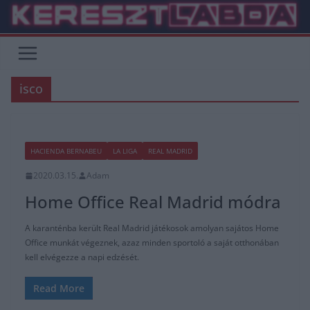
Skip
to
content
isco
HACIENDA BERNABEU
LA LIGA
REAL MADRID
2020.03.15.
Adam
Home Office Real Madrid módra
A karanténba került Real Madrid játékosok amolyan sajátos Home
Office munkát végeznek, azaz minden sportoló a saját otthonában
kell elvégezze a napi edzését.
Read More