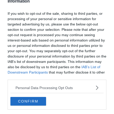
Information
If you wish to opt-out of the sale, sharing to third parties, or
processing of your personal or sensitive information for
targeted advertising by us, please use the below opt-out
section to confirm your selection. Please note that after your
opt-out request is processed you may continue seeing
NAPI ÉRDEKESSÉGEK
TÉNYEK
interest-based ads based on personal information utilized by
us or personal information disclosed to third parties prior to
2021.12.21.
Adam
your opt-out. You may separately opt-out of the further
disclosure of your personal information by third parties on the
Egy emlékezetes háború,
IAB’s list of downstream participants. This information may
amelyből többen tértek haza,
also be disclosed by us to third parties on the
IAB’s List of
mint ahányan elindultak – napi
Downstream Participants
that may further disclose it to other
third parties.
érdekesség
Personal Data Processing Opt Outs
A törpeországnak is elkeresztelt Liechtenstein – Svájc és Ausztria
határán – egészen pontosan a Rajna-völgyében fekszik. A
CONFIRM
hegyvonulatok lábainál megbújt