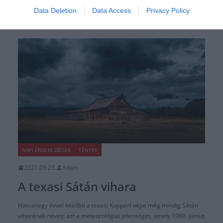
Read More
Data Deletion
Data Access
Privacy Policy
NAPI ÉRDEKESSÉGEK
TÉNYEK
2021.09.23.
Adam
A texasi Sátán vihara
Hatvanegy évvel később a texasi Kopperl népe még mindig Sátán
viharának nevezi azt a meteorológiai jelenséget, amely 1960. június