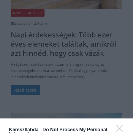
NAPI ÉRDEKESSÉGEK
2022.08.04.
Adam
Napi érdekességek: Több ezer
éves elemeket találtak, amikről
azt hinnéd, hogy csak vázák
A régészeti ásatások során számtalan izgalmas dologra,
érdekességekre bukkan az ember. Például egy olyan elsőre
jelentéktelennek tűnő vázára, ami meglehet,
Read More
Keresztlabda -
Do Not Process My Personal