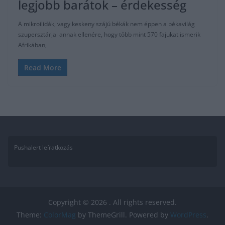
legjobb barátok – érdekesség
A mikroilidák, vagy keskeny szájú békák nem éppen a békavilág
szupersztárjai annak ellenére, hogy több mint 570 fajukat ismerik
Afrikában,
Read More
Pushalert leíratkozás
Copyright © 2026
. All rights reserved.
Theme:
ColorMag
by ThemeGrill. Powered by
WordPress
.