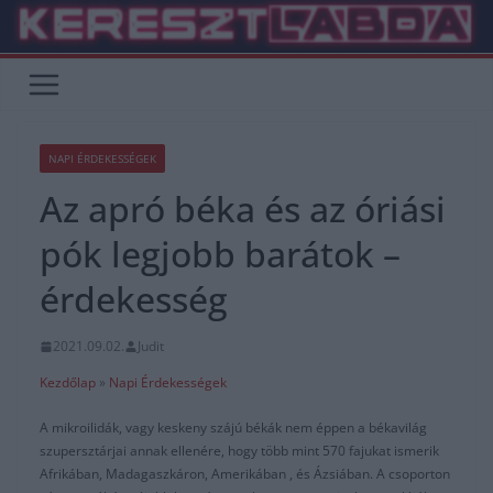
Skip
to
content
NAPI ÉRDEKESSÉGEK
Az apró béka és az óriási
pók legjobb barátok –
érdekesség
2021.09.02.
Judit
Kezdőlap
»
Napi Érdekességek
A mikroilidák, vagy keskeny szájú békák nem éppen a békavilág
szupersztárjai annak ellenére, hogy több mint 570 fajukat ismerik
Afrikában, Madagaszkáron, Amerikában , és Ázsiában. A csoporton