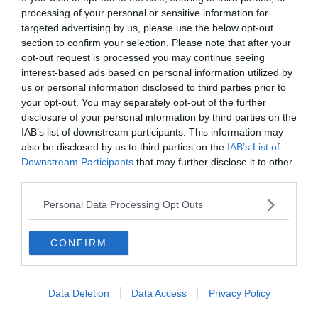
megvizsgálják őket, majd sértetlenül elengedik őket.
processing of your personal or sensitive information for
targeted advertising by us, please use the below opt-out
A béka számára előnyös, ha a pók közelében él, mivel megeszi
section to confirm your selection. Please note that after your
azokat a kis gerincteleneket, amelyek a pók által hagyott zsákmány
opt-out request is processed you may continue seeing
maradványaihoz vonzódtak. A béka feltehetően hasznot húz a
interest-based ads based on personal information utilized by
védelemben is: az ilyen kis békák a kígyók és a nagyobb ízeltlábúak
us or personal information disclosed to third parties prior to
zsákmányai, így a béka egyfajta „védelmet” kap egy nagy,
your opt-out. You may separately opt-out of the further
félelmetes pók testőrtől.
disclosure of your personal information by third parties on the
IAB’s list of downstream participants. This information may
De persze a pók sem csak kiskedvencként tartja a békát. Hasznot
also be disclosed by us to third parties on the
IAB’s List of
húzhat a jelenlétéből, ugyanis a mikroilidák a hangyák evésére
Downstream Participants
that may further disclose it to other
specializálódtak, és a hangyák a póktojások fő ragadozói. A
third parties.
hangyák elfogyasztásával a mikroilidák segíthetnek a pók
tojásainak védelmében. Hmm,
érdekes
…
Personal Data Processing Opt Outs
További érdekességek.
CONFIRM
Data Deletion
Data Access
Privacy Policy