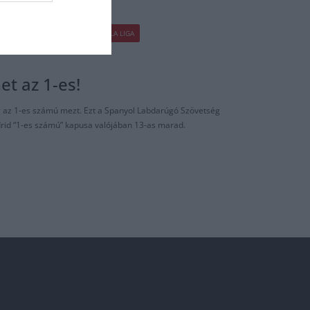
FOCI
HACIENDA BERNABEU
LA LIGA
et az 1-es!
g az 1-es számú mezt. Ezt a Spanyol Labdarúgó Szövetség
adrid “1-es számú” kapusa valójában 13-as marad.