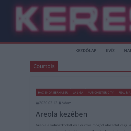
Skip
to
content
KEZDŐLAP
KVÍZ
NA
Courtois
HACIENDA BERNABEU
LA LIGA
MANCHESTER CITY
REAL MA
2020.03.12.
Adam
Areola kezében
Areola alkalmazkodott és Courtois mögött alázattal végzi