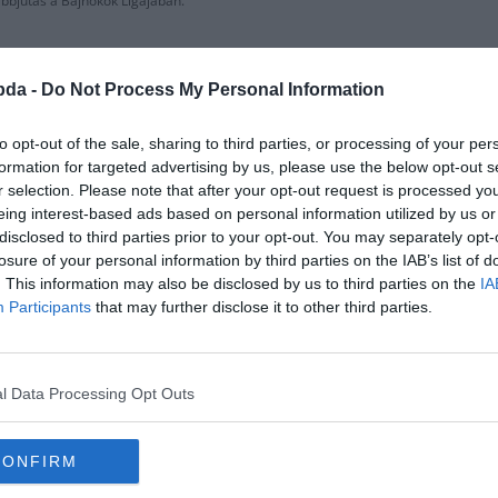
vábbjutás a Bajnokok Ligájában.
bda -
Do Not Process My Personal Information
to opt-out of the sale, sharing to third parties, or processing of your per
formation for targeted advertising by us, please use the below opt-out s
MÉNY
LA LIGA
REAL MADRID
r selection. Please note that after your opt-out request is processed y
2019.10.11.
Adam
eing interest-based ads based on personal information utilized by us or
disclosed to third parties prior to your opt-out. You may separately opt-
adridista?!
Courtois felelőss
losure of your personal information by third parties on the IAB’s list of
médiát
. This information may also be disclosed by us to third parties on the
IA
zint”. Mert a szakirodalomban ilyet
Participants
that may further disclose it to other third parties.
A Real Madrid kapusa, Thibault Cou
elleni 9-0-ás lehengerlő belga győ
szereplését.
l Data Processing Opt Outs
Read More
CONFIRM