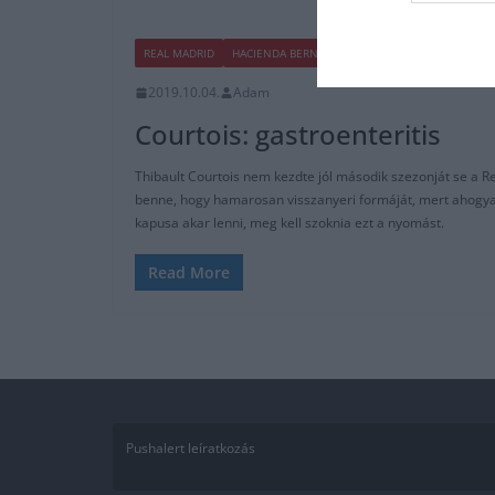
REAL MADRID
HACIENDA BERNABEU
LA LIGA
2019.10.04.
Adam
Courtois: gastroenteritis
Thibault Courtois nem kezdte jól második szezonját se a R
benne, hogy hamarosan visszanyeri formáját, mert ahogy
kapusa akar lenni, meg kell szoknia ezt a nyomást.
Read More
Pushalert leíratkozás