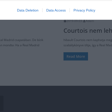
Data Deletion
Data Access
Privacy Policy
REAL MADRID
ÁTIGAZOLÁSI HÍREK
2019.09.03.
Adam
Courtois nem leh
eal Madrid csapatában. De bízik
hibault Courtois nem kaphatja me
an mondta: Ha a Real Madrid
szabálykönyve tiltja, így a Real M
Read More