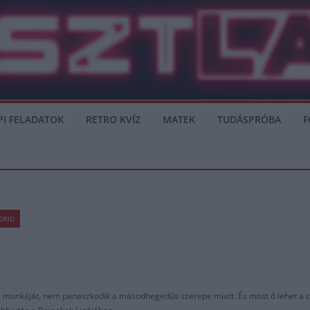
PI FELADATOK
RETRO KVÍZ
MATEK
TUDÁSPRÓBA
F
DRID
 a munkáját, nem panaszkodik a másodhegedűs szerepe miatt. És most ő lehet a cs