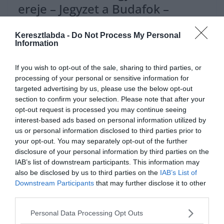
ereje – Jegyzet a Budafok –
Diósgyőr meccsről
Keresztlabda -
Do Not Process My Personal
Information
Remélem senkit nem sértek meg azzal a véleményemmel, hogy az
M4 Sport-os felvezető műsorok minősége és tartalmi intelligenciája
egy egytől tízes
If you wish to opt-out of the sale, sharing to third parties, or
processing of your personal or sensitive information for
Read More
targeted advertising by us, please use the below opt-out
section to confirm your selection. Please note that after your
opt-out request is processed you may continue seeing
interest-based ads based on personal information utilized by
us or personal information disclosed to third parties prior to
your opt-out. You may separately opt-out of the further
UNCATEGORIZED
disclosure of your personal information by third parties on the
2020.08.30.
Ben
IAB’s list of downstream participants. This information may
also be disclosed by us to third parties on the
IAB’s List of
Kiütötte a Fehérvár a Budafokot
Downstream Participants
that may further disclose it to other
third parties.
Nem várt eredményt hozott a Budafoki MTE és a MOL Fehérvár
összecsapása a Promontor Utcai Stadionban. Az eltiltását töltő
Personal Data Processing Opt Outs
Zsóri