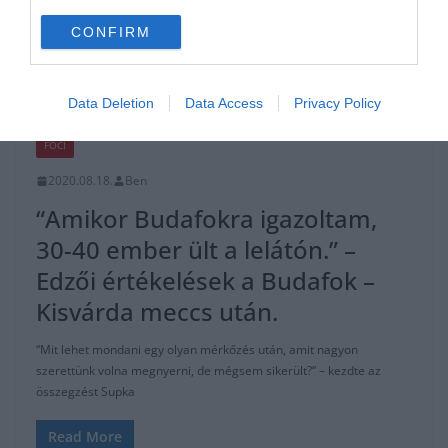
CONFIRM
Read More
Data Deletion
Data Access
Privacy Policy
FOCI
2020.08.18.
Ben
“Amikor Budafokra igazoltam,
30-40 ember ült a lelátón.” –
Edzői értékelések a Budafok –
Kisvárda meccs után.
“Mit lehet mondani egy olyan mérkőzés után, amit nagyon
szerettünk volna megnyerni, de mégsem sikerült?” – kezdte az
összegzést Supka
Read More