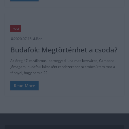
FOCI
2020.07.15.
Ben
Budafok: Megtörténhet a csoda?
Az öreg 47-es villamos, bornegyed, unalmas kertváros, Campona.
Jómagam, budafoki lakosként rendszeresen szembesültem már a
ténnyel, hogy nem a 22.
Read More