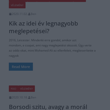
VÉLEMÉNY
2020.11.02.
Ben
Kik az idei év legnagyobb
meglepetései?
2016, Leicester. Mindenki erre gondol, amikor azt
mondom, a csapat, ami nagy meglepetést okozott. Úgy verte
az odds-okat, mint Mohamed Ali az ellenfeleit, megkeserítette a
nagyok
Read More
FOCI
VÉLEMÉNY
2020.10.18.
Ben
Borsodi szitu, avagy a morál