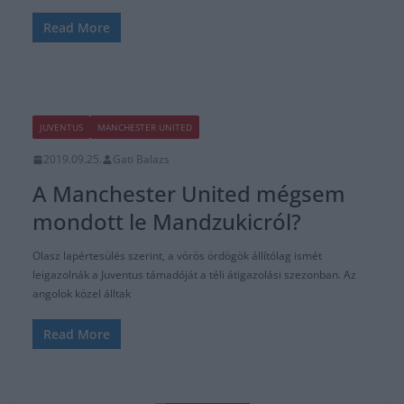
Read More
JUVENTUS
MANCHESTER UNITED
2019.09.25.
Gati Balazs
A Manchester United mégsem
mondott le Mandzukicról?
Olasz lapértesülés szerint, a vörös ördögök állítólag ismét
leigazolnák a Juventus támadóját a téli átigazolási szezonban. Az
angolok közel álltak
Read More