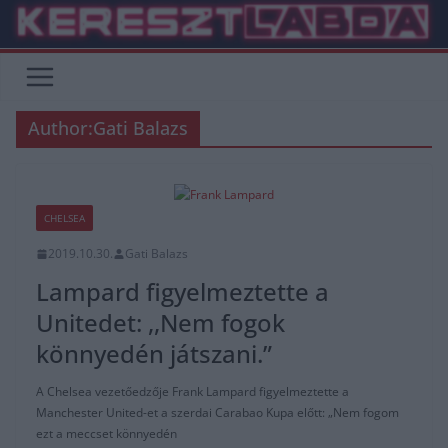
Skip
to
content
Author:
Gati Balazs
CHELSEA
2019.10.30.
Gati Balazs
Lampard figyelmeztette a
Unitedet: ,,Nem fogok
könnyedén játszani.”
A Chelsea vezetőedzője Frank Lampard figyelmeztette a
Manchester United-et a szerdai Carabao Kupa előtt: „Nem fogom
ezt a meccset könnyedén