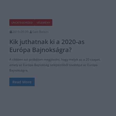
UNCATEGORIZED
VÉLEMÉNY
2019.09.09.
Gati Balazs
Kik juthatnak ki a 2020-as
Európa Bajnokságra?
A cikkben azt próbálom megjósolni, hogy melyik az a 20 csapat,
amely az Európa Bajnokság selejtezőiből továbbjut az Európa
Bajnokságra,
Read More