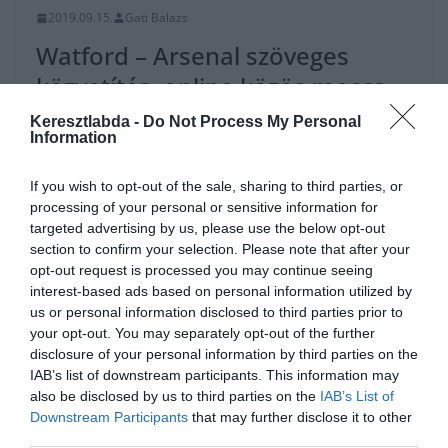
2019.09.15.
Gati Balazs
Watford – Arsenal szöveges
közvetítés, online közös meccs
nézés
Keresztlabda -
Do Not Process My Personal
Information
Read More
If you wish to opt-out of the sale, sharing to third parties, or
processing of your personal or sensitive information for
targeted advertising by us, please use the below opt-out
section to confirm your selection. Please note that after your
opt-out request is processed you may continue seeing
CHELSEA
LIVERPOOL
MANCHESTER UNITED
PREMIER LEAGUE
interest-based ads based on personal information utilized by
2019.09.13.
Gati Balazs
us or personal information disclosed to third parties prior to
your opt-out. You may separately opt-out of the further
Virgil van Dijk az első védő, aki
disclosure of your personal information by third parties on the
100 millió eurót ér!
IAB’s list of downstream participants. This information may
also be disclosed by us to third parties on the
IAB’s List of
Piaci érték frissítés volt a Transfermarkt oldalon. Az oldal több ligát
Downstream Participants
that may further disclose it to other
is frissített, így a Premier League-et is. Virgil van
third parties.