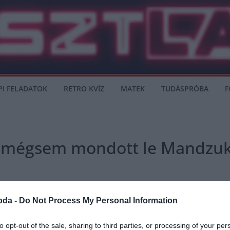
PI FELADATOK
RETRO KVÍZ
MATEK
TUDÁSPRÓBA
F
 mégsem mondott le Mandzuk
bda -
Do Not Process My Personal Information
 leigazolnák a Juventus támadóját a téli átigazolási szezonban.
to opt-out of the sale, sharing to third parties, or processing of your per
Mandzukicot, de a transzfer nem jött össze.