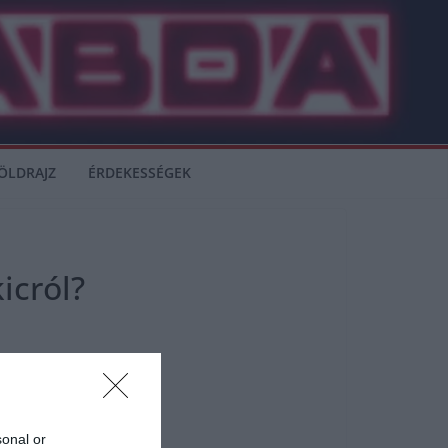
ÖLDRAJZ
ÉRDEKESSÉGEK
icról?
sonal or