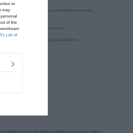
ection to
ou may
rcus Rashford is megsérült, így csatárhiányban szenved a
 personal
out of the
élgetés során hangot adott a horvátnak.
 downstream
B’s List of
rinóiak kihagyták a Bajnokok Ligája listájukról.
7ZbDMHPxuw
Új szabályt hozhatnak Olaszországban a rasszizmus miatt