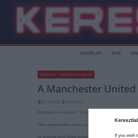
Skip
to
content
KEZDŐLAP
KVÍZ
NA
JUVENTUS
MANCHESTER UNITED
A Manchester United
2019.09.25.
Gati Balazs
Kezdőlap
»
x-archívum
»
Foci
»
Serie A
»
Juventus
Keresztla
Olasz lapértesülés szerint, a vörös ördögök állítólag ismét
If you wish 
Az angolok közel álltak ahhoz, hogy nyáron megszerezzék 