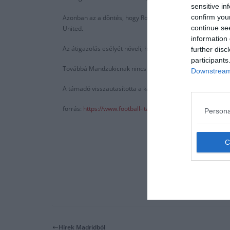
sensitive in
confirm you
Azonban az a döntés, hogy Romelu Lukakut eladják az Inter
continue se
United.
information 
Az átigazolás esélyét növeli, hogy a The Independent azt 
further disc
participants
Továbbá Mandzukicnak nincs sok keresni valója a Juveban, mi
Downstream 
A támadó visszautasította a katari ajánlatokat, így valószín
forrás:
https://www.football-italia.net/144556/united-
Persona
Hírek Madridból