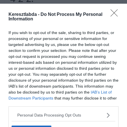
Ez a legvalószínűtlenebb lehetőség, de a fantázia szintjén el lehet
Keresztlabda -
Do Not Process My Personal
Information
játszani vele. Amennyiben Modric, Kroos vagy Valverde padon
maradna, Rodrygo és Vinicius lenne a két szélső. És mögöttük
felsorakozna egy második támadósor: Benzema, Isco vagy Bale
If you wish to opt-out of the sale, sharing to third parties, or
mellett, és Luka Jovic kaphatna újabb esélyt megmutatni
processing of your personal or sensitive information for
tehetségét. Valószínűtlen formáció, amit talán még edzéseken sem
targeted advertising by us, please use the below opt-out
gyakoroltak.
section to confirm your selection. Please note that after your
opt-out request is processed you may continue seeing
Egyéb lehetőségek:
interest-based ads based on personal information utilized by
us or personal information disclosed to third parties prior to
your opt-out. You may separately opt-out of the further
Bale bal oldali kp-játszana, Rodrygo a jobb oldalon, Isco a 10-es
disclosure of your personal information by third parties on the
helyén, közvetlen Benzema mögött.
IAB’s list of downstream participants. This information may
also be disclosed by us to third parties on the
IAB’s List of
James, Hazard, Vasquez és Asensio sérülése nagyon lecsökkenti
Downstream Participants
that may further disclose it to other
Zidane variációs lehetőségeit. De teljesen nyilvánvaló, hogy
third parties.
Valverde teljes mértékben Casemiro stand-in helyettesítője. Habár
teljesen eltérő a játékstílusuk, az uruquayinak képesnek kell legyen
Personal Data Processing Opt Outs
arra, hogy a védekezésre koncentráljon.