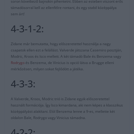
soron következő bajnokin pihentetni. Ebben az esteben viszont erős
támadósorral kell az ellenfélre rontani, és egy stabil középpálya
sem árt!
4-3-1-2:
Zidane már bemutatta, hogy előszeretettel használja a nagy
csapatok ellen ezt a felállást. Valverde játszana Casemiro posztján,
Modric, Kroos és Isco mellett. A két támadó Bale és Benzema vagy
Rodrygo
és Benzema, de Vinicius is opció látva a Brugge elleni
mérkőzésen, milyen sokat fejlődött a játéka.
4-3-3:
A Valverde, Kroos, Modric trió is Zidane egyik előszeretettel
használt formációja. Így Isco kimardana, aki nem képes a klasszikus
középpályást alakítani. Elöl Benzema lenne a 9-es, mellette két
oldalon Bale, Rodrygo vagy Vinicius támadna.
4-2-2: