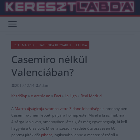
Skip
to
content
REAL MADRID
HACIENDA BERNABEU
LA LIGA
Casemiro nélkül
Valenciában?
2019.12.14.
Adam
Kezdőlap
»
x-archívum
»
Foci
»
La Liga
»
Real Madrid
A
Marca újságírója számba vette Zidane lehetőségeit,
amennyiben
Casemiro-t nem lépteti pályára holnap este. Mivel a brazilnak már
4 sárga lapja van, amennyiben játszik, és még egyet begyűjt, ki kell
hagynia a Clasico-t. Mivel a szezon kezdete óta összesen 60
percnyi játékidőt
pihent
, logikusabb lenne a mester részéről a