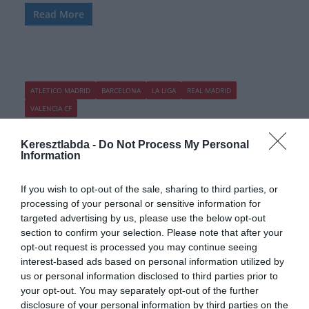
Read More
ATLETICO MADRID
BARCELONA
LA LIGA
REAL MADRID
VALENCIA CF
2020.03.18.
Adam
Keresztlabda -
Do Not Process My Personal
Rubiales:” Együttműködünk az
Information
UEFA-val”
If you wish to opt-out of the sale, sharing to third parties, or
processing of your personal or sensitive information for
… kizártnak tartja, hogy a Barcelona bajnok legyen anélkül, hogy a
targeted advertising by us, please use the below opt-out
La Liga hátralevő mérkőzéseit lejátszanák.
section to confirm your selection. Please note that after your
opt-out request is processed you may continue seeing
Read More
interest-based ads based on personal information utilized by
us or personal information disclosed to third parties prior to
your opt-out. You may separately opt-out of the further
disclosure of your personal information by third parties on the