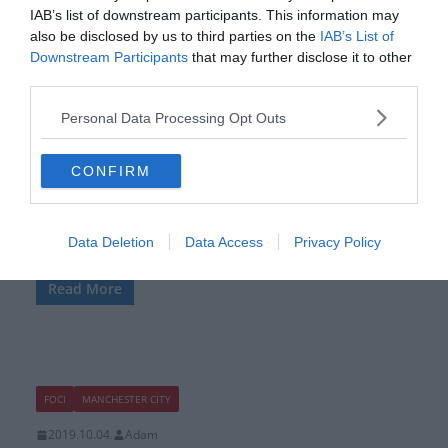
IAB’s list of downstream participants. This information may
FOCI
LA LIGA
also be disclosed by us to third parties on the
IAB’s List of
Downstream Participants
that may further disclose it to other
2020.03.17.
Adam
third parties.
Tebas: “Remélhetőleg nem áll le
Personal Data Processing Opt Outs
olyan sokáig a labdarúgás, mint
Kínában”
CONFIRM
Javier Thebes, a La Liga elnöke Deportes Cuatro – nak nyilatkozott
arról, hogy az első-és másodosztályú mérkőzéseket hamarabb
Data Deletion
Data Access
Privacy Policy
folytathatják, mint ahogyan Kínában.
Read More
FOCI
MANCHESTER CITY
2019.10.04.
Adam