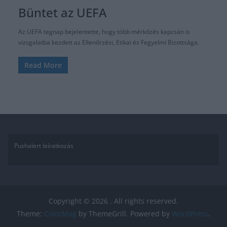
Büntet az UEFA
Az UEFA tegnap bejelentette, hogy több mérkőzés kapcsán is
vizsgalatba kezdett az Ellenőrzési, Etikai és Fegyelmi Bizottsága.
Read More
Pushalert leíratkozás
Copyright © 2026
. All rights reserved.
Theme:
ColorMag
by ThemeGrill. Powered by
WordPress
.