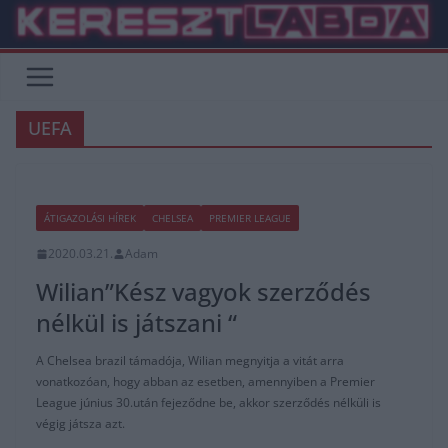
Skip
to
content
UEFA
ÁTIGAZOLÁSI HÍREK
CHELSEA
PREMIER LEAGUE
2020.03.21.
Adam
Wilian”Kész vagyok szerződés
nélkül is játszani “
A Chelsea brazil támadója, Wilian megnyitja a vitát arra
vonatkozóan, hogy abban az esetben, amennyiben a Premier
League június 30.után fejeződne be, akkor szerződés nélküli is
végig játsza azt.