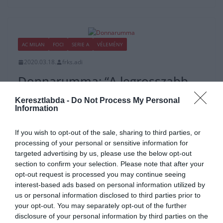
AC MILAN
FOCI
SERIE A
VÉLEMÉNY
2020.03.18.
frks.adi
Donnarumma: “A legrosszabb
érzés, amikor a saját szurkolóid
Keresztlabda -
Do Not Process My Personal
ellened vannak”
Information
Gianluigi Donnarumma 1999 február 25-én született egy Nápoly
If you wish to opt-out of the sale, sharing to third parties, or
melletti kisebb községben, Castellammare di Stabia városában.
processing of your personal or sensitive information for
Donnarumma a Napoli futballakadémián nevelkedett,
targeted advertising by us, please use the below opt-out
section to confirm your selection. Please note that after your
Read More
opt-out request is processed you may continue seeing
interest-based ads based on personal information utilized by
us or personal information disclosed to third parties prior to
your opt-out. You may separately opt-out of the further
disclosure of your personal information by third parties on the