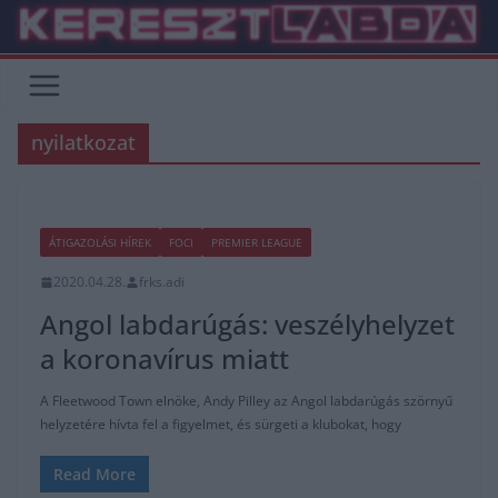
Skip
to
content
nyilatkozat
ÁTIGAZOLÁSI HÍREK
FOCI
PREMIER LEAGUE
2020.04.28.
frks.adi
Angol labdarúgás: veszélyhelyzet
a koronavírus miatt
A Fleetwood Town elnöke, Andy Pilley az Angol labdarúgás szörnyű
helyzetére hívta fel a figyelmet, és sürgeti a klubokat, hogy
Read More