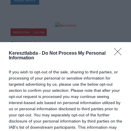
BARCELONA
LA LIGA
2020.02.24.
Adam
Barcelona: az elnök nem mond
Keresztlabda -
Do Not Process My Personal
Information
le, pedig az orra alatt lógó Real
Madrid címert se veszi észre
If you wish to opt-out of the sale, sharing to third parties, or
processing of your personal or sensitive information for
Továbbra sincs nyugalom az FC Barcelona vezetésében. Miközben
targeted advertising by us, please use the below opt-out
a múlt héten már biztosnak tűnt, hogy sikerül lemondani az elnököt,
section to confirm your selection. Please note that after your
ez mostanra megint máshogy néz ki.
opt-out request is processed you may continue seeing
interest-based ads based on personal information utilized by
Read More
us or personal information disclosed to third parties prior to
your opt-out. You may separately opt-out of the further
disclosure of your personal information by third parties on the
IAB’s list of downstream participants. This information may