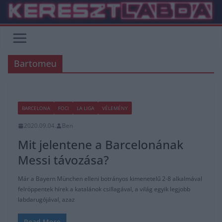
Skip
to
content
Bartomeu
BARCELONA
FOCI
LA LIGA
VÉLEMÉNY
2020.09.04.
Ben
Mit jelentene a Barcelonának
Messi távozása?
Már a Bayern München elleni botrányos kimenetelű 2-8 alkalmával
felröppentek hírek a katalánok csillagával, a világ egyik legjobb
labdarugójával, azaz
Read More