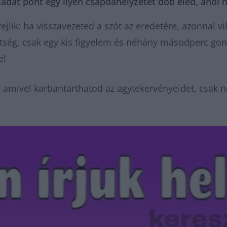
eladat pont egy ilyen csapdahelyzetet dob eléd, ahol
rejlik: ha visszavezeted a szót az eredetére, azonnal 
ttség, csak egy kis figyelem és néhány másodperc gon
e!
 amivel karbantarthatod az agytekervényeidet, csak n