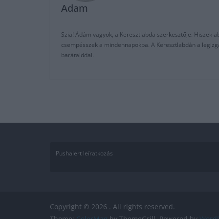
Adam
Szia! Ádám vagyok, a Keresztlabda szerkesztője. Hiszek abb
csempésszek a mindennapokba. A Keresztlabdán a legizgalm
barátaiddal.
Pushalert leíratkozás
Copyright © 2026
. All rights reserved.
Theme:
ColorMag
by ThemeGrill. Powered by
WordP