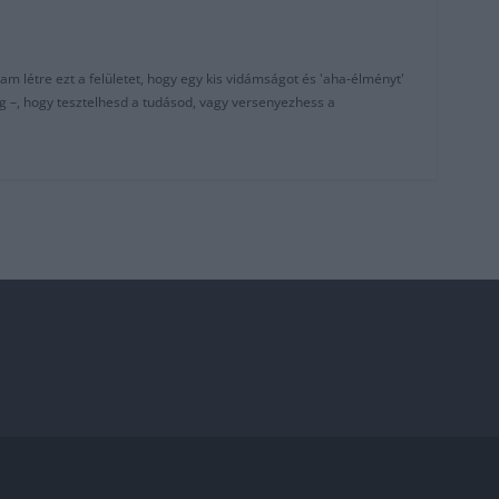
am létre ezt a felületet, hogy egy kis vidámságot és 'aha-élményt'
g –, hogy tesztelhesd a tudásod, vagy versenyezhess a