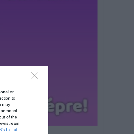
sonal or
ection to
ou may
 personal
out of the
 downstream
B’s List of