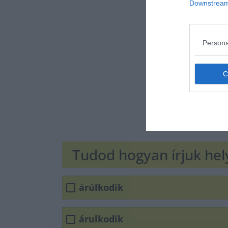
Downstream 
Persona
Tudod hogyan írjuk he
árúlkodik
árulkodik