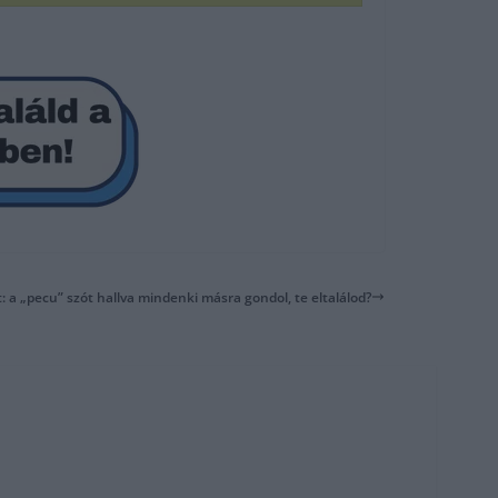
t: a „pecu” szót hallva mindenki másra gondol, te eltalálod?