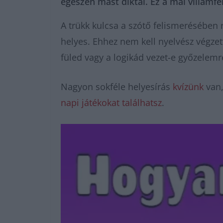
egészen mást diktál. Ez a mai villámf
A trükk kulcsa a szótő felismerésében 
helyes. Ehhez nem kell nyelvész végze
füled vagy a logikád vezet-e győzelemr
Nagyon sokféle helyesírás
kvízünk
van,
napi játékokat találhatsz
.