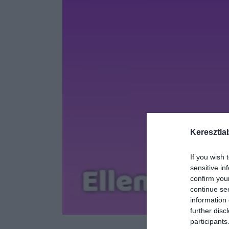
Keresztla
If you wish 
sensitive in
confirm you
continue se
information 
further disc
participants