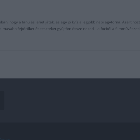
an, hogy a tanulás lehet játék, és egy jó kvíz a legjobb napi agytorna. Azért hozt
asabb fejtörőket és teszteket gyűjtöm össze neked – a focitól a filmművészeti
ress
.