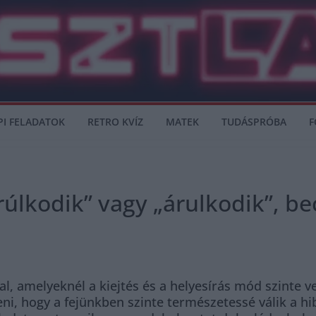
PI FELADATOK
RETRO KVÍZ
MATEK
TUDÁSPRÓBA
F
árúlkodik” vagy „árulkodik”, b
al, amelyeknél a kiejtés és a helyesírás mód szinte 
i, hogy a fejünkben szinte természetessé válik a hib