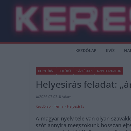
Skip
to
content
KEZDŐLAP
KVÍZ
NA
HELYESÍRÁS
FEJTÖRŐ
KVÍZKÉRDÉS
NAPI FELADATOK
Helyesírás feladat: „
2026.07.03.
Adam
Kezdőlap
»
Téma
»
Helyesírás
A magyar nyelv tele van olyan szavakk
szót annyira megszokunk hosszan ejten