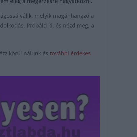
 nem elég a megérzésre hagyatkozni.
világossá válik, melyik magánhangzó a
dolkodás. Próbáld ki, és nézd meg, a
ézz körül nálunk és
további érdekes