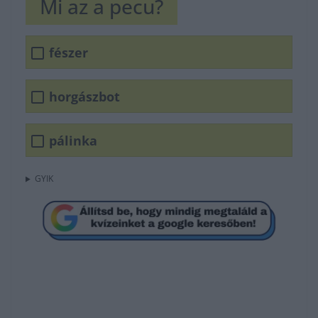
Mi az a pecu?
fészer
horgászbot
pálinka
GYIK