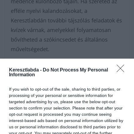
medence különböző tájain. Ha szereted az
efféle nyelvi kalandozásokat, a
Keresztlabdán további tájszólás feladatok és
kvízek várnak, amelyekkel folyamatosan
bővítheted a szókincsedet és általános
műveltségedet.
Nagyon sok fajta
kvízünk
, vagy épp
Keresztlabda -
Do Not Process My Personal
Information
feladatunk
van, amivel karbantarthatod az
agytekervényeidet, csak nézz körül nálunk és
If you wish to opt-out of the sale, sharing to third parties, or
további érdekes napi feladatokat
találhatsz!
processing of your personal or sensitive information for
targeted advertising by us, please use the below opt-out
section to confirm your selection. Please note that after your
opt-out request is processed you may continue seeing
interest-based ads based on personal information utilized by
us or personal information disclosed to third parties prior to
your opt-out. You may separately opt-out of the further