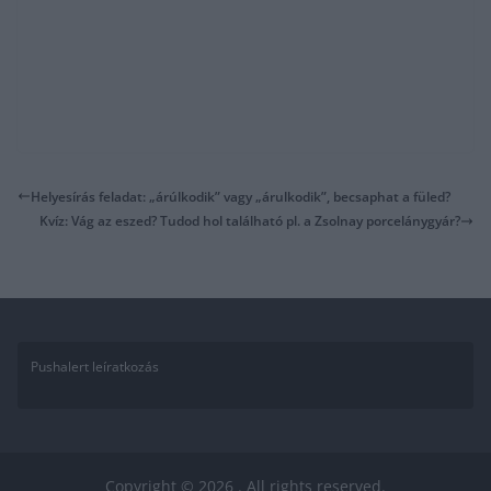
Helyesírás feladat: „árúlkodik” vagy „árulkodik”, becsaphat a füled?
Kvíz: Vág az eszed? Tudod hol található pl. a Zsolnay porcelánygyár?
Pushalert leíratkozás
Copyright © 2026
. All rights reserved.