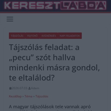
Skip
to
content
TÁJSZÓLÁS
FEJTÖRŐ
KVÍZKÉRDÉS
NAPI FELADATOK
Tájszólás feladat: a
„pecu” szót hallva
mindenki másra gondol,
te eltalálod?
2026.07.03.
Adam
Kezdőlap
»
Téma
»
Tájszólás
A magyar tájszólások tele vannak apró