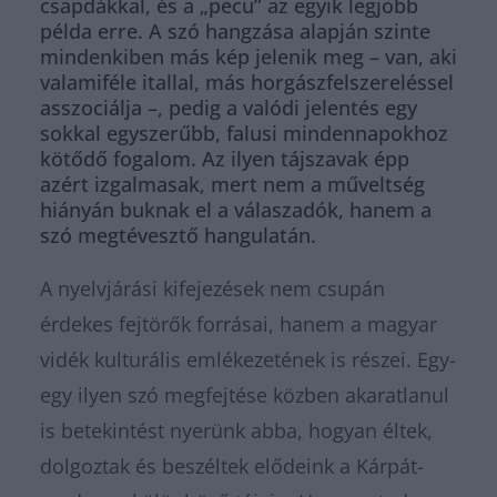
csapdákkal, és a „pecu” az egyik legjobb
példa erre. A szó hangzása alapján szinte
mindenkiben más kép jelenik meg – van, aki
valamiféle itallal, más horgászfelszereléssel
asszociálja –, pedig a valódi jelentés egy
sokkal egyszerűbb, falusi mindennapokhoz
kötődő fogalom. Az ilyen tájszavak épp
azért izgalmasak, mert nem a műveltség
hiányán buknak el a válaszadók, hanem a
szó megtévesztő hangulatán.
A nyelvjárási kifejezések nem csupán
érdekes fejtörők forrásai, hanem a magyar
vidék kulturális emlékezetének is részei. Egy-
egy ilyen szó megfejtése közben akaratlanul
is betekintést nyerünk abba, hogyan éltek,
dolgoztak és beszéltek elődeink a Kárpát-